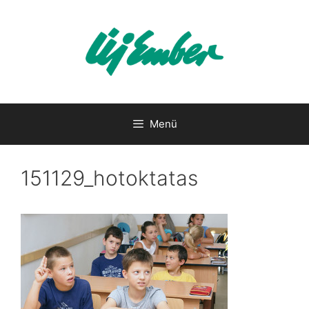
Kilépés
a
tartalomba
Menü
151129_hotoktatas