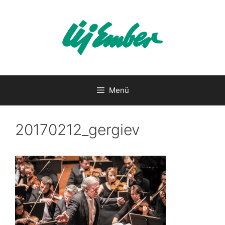
Kilépés
a
tartalomba
Menü
20170212_gergiev