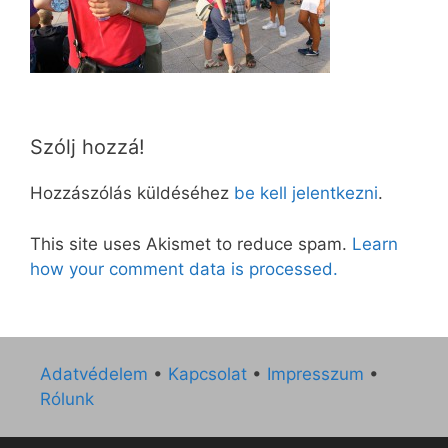
Szólj hozzá!
Hozzászólás küldéséhez
be kell jelentkezni
.
This site uses Akismet to reduce spam.
Learn
how your comment data is processed.
Adatvédelem
•
Kapcsolat
•
Impresszum
•
Rólunk