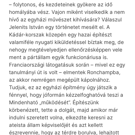
– folytonos, és kezdeteinek gyökere az idő
homályába vész. Vajon miként viselkedik a nem
hívő az egyházi művészet kihívására? Válaszul
Jelenits István egy történetet mesélt el. A
Kádár-korszak közepén egy hazai építészt
valamiféle nyugati kiküldetéssel bíztak meg, de
nehogy megtévelyedjen ellenőrzésképpen vele
ment a pártállam egyik funkcionáriusa is.
Franciaországi látogatásuk során – mivel ez egy
tanulmányi út is volt – elmentek Ronchampba,
az akkor nemrégen megépült kápolnához.
Tudjuk, ez az egyházi építmény úgy játszik a
fénnyel, hogy jóformán kézzelfoghatóvá teszi a
Mindenható „működését”. Építészünk
körbenézett, tette a dolgát, majd amikor már
indulni szeretett volna, elkezdte keresni az
ateista állam képviselőjét és azt kellett
észrevennie, hogy az térdre borulva, lehajtott