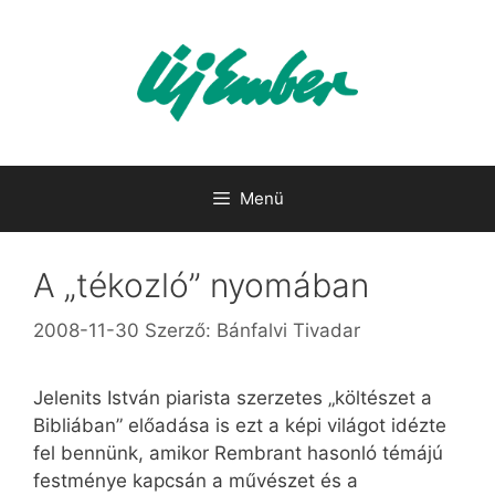
Kilépés
a
tartalomba
Menü
A „tékozló” nyomában
2008-11-30
Szerző:
Bánfalvi Tivadar
Jelenits István piarista szerzetes „költészet a
Bibliában” előadása is ezt a képi világot idézte
fel bennünk, amikor Rembrant hasonló témájú
festménye kapcsán a művészet és a