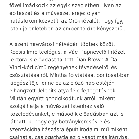
fővel imádkozik az egyik szegletben. Ilyen az
építészet és a művészet ereje: olyan
hatásfokon közvetíti az Örökkévalót, hogy így,
Isten jelenlétében az ember térdre kényszerül.
A szentimrevárosi hétvégén többek között
Kocsis Imre teológus, a Váci Papnevelő Intézet
rektora is előadást tartott, Dan Brown A Da
Vinci-kód című regényének tévedéseiről és
csúsztatásairól. Mintha folytatása, pontosabban
kiegészítője lenne ez az előző nap estéjén
elhangzott Jelenits atya féle fejtegetésnek.
Miután együtt gondolkodtunk arról, miként
szolgálhatja a művészet Istenhez való
közeledésünket, e második előadásban azt is
láthattuk, hogy egy botránykeresésre és
szenzációhajhászásra épült irodalmi mű miként
csalhatja, csalogathatja az olvasót más irányba.