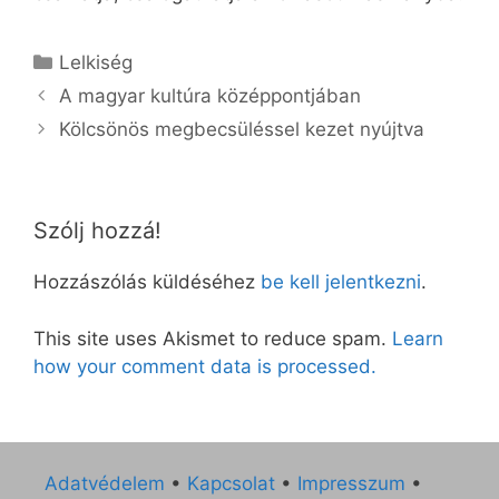
Kategória
Lelkiség
A magyar kultúra középpontjában
Kölcsönös megbecsüléssel kezet nyújtva
Szólj hozzá!
Hozzászólás küldéséhez
be kell jelentkezni
.
This site uses Akismet to reduce spam.
Learn
how your comment data is processed.
Adatvédelem
•
Kapcsolat
•
Impresszum
•