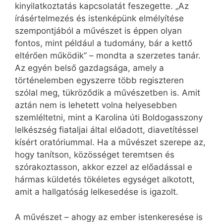
kinyilatkoztatás kapcsolatát feszegette. „Az
írásértelmezés és istenképünk elmélyítése
szempontjából a művészet is éppen olyan
fontos, mint például a tudomány, bár a kettő
eltérően működik” – mondta a szerzetes tanár.
Az egyén belső gazdagsága, amely a
történelemben egyszerre több regiszteren
szólal meg, tükröződik a művészetben is. Amit
aztán nem is lehetett volna helyesebben
szemléltetni, mint a Karolina úti Boldogasszony
lelkészség fiataljai által előadott, diavetítéssel
kísért oratóriummal. Ha a művészet szerepe az,
hogy tanítson, közösséget teremtsen és
szórakoztasson, akkor ezzel az előadással e
hármas küldetés tökéletes egységet alkotott,
amit a hallgatóság lelkesedése is igazolt.
A művészet – ahogy az ember istenkeresése is