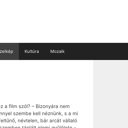
zelkép
Kultúra
Mozaik
ez a film szól? – Bizonyára nem
énnyel szembe kell néznünk, s a mi
ltűnő, névtelen, bár arcát vállaló
szemben táplált elemi gyűlölete –