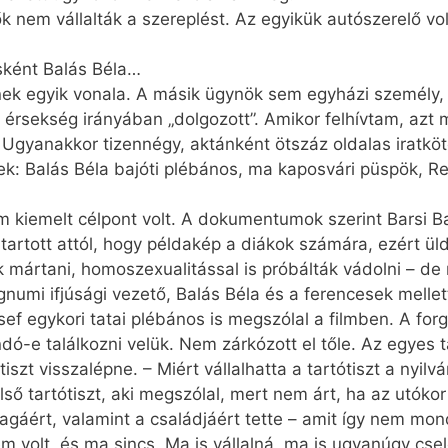
 nem vállalták a szereplést. Az egyikük autószerelő vol
osként Balás Béla…
ek egyik vonala. A másik ügynök sem egyházi személy, d
mi érsekség irányában „dolgozott”. Amikor felhívtam, az
 Ugyanakkor tizennégy, aktánként ötszáz oldalas iratköt
k: Balás Béla bajóti plébános, ma kaposvári püspök, Re
 kiemelt célpont volt. A dokumentumok szerint Barsi B
tartott attól, hogy példakép a diákok számára, ezért üld
 mártani, homoszexualitással is próbálták vádolni – de 
egnumi ifjúsági vezető, Balás Béla és a ferencesek melle
sef egykori tatai plébános is megszólal a filmben. A fo
ndó-e találkozni velük. Nem zárkózott el tőle. Az egyes
tótiszt visszalépne. – Miért vállalhatta a tartótiszt a nyil
ő tartótiszt, aki megszólal, mert nem árt, ha az utókor 
gáért, valamint a családjáért tette – amit így nem mond
 nem volt, és ma sincs. Ma is vállalná, ma is ugyanúgy c