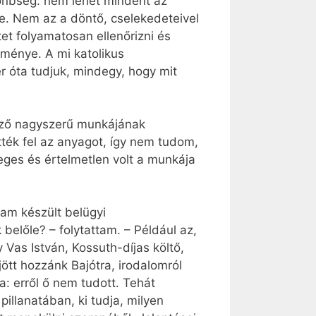
ülönbség: nem lehet mindent az
te. Nem az a döntő, cselekedeteivel
tet folyamatosan ellenőrizni és
zménye. A mi katolikus
r óta tudjuk, mindegy, hogy mit
dező nagyszerű munkájának
ték fel az anyagot, így nem tudom,
eges és értelmetlen volt a munkája
am készült belügyi
belőle? – folytattam. – Például az,
Vas István, Kossuth-díjas költő,
ött hozzánk Bajótra, irodalomról
a: erről ő nem tudott. Tehát
 pillanatában, ki tudja, milyen