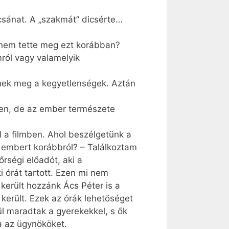
ocsánat. A „szakmát” dicsérte…
t nem tette meg ezt korábban?
ról vagy valamelyik
nek meg a kegyetlenségek. Aztán
igen, de az ember természete
l a filmben. Ahol beszélgetünk a
az embert korábbról? – Találkoztam
rségi előadót, aki a
 órát tartott. Ezen mi nem
 került hozzánk Ács Péter is a
 került. Ezek az órák lehetőséget
l maradtak a gyerekekkel, s ők
ja az ügynököket.