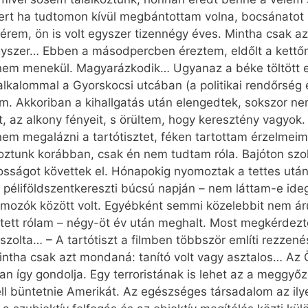
t ha tudtomon kívül megbántottam volna, bocsánatot ké
kérem, ön is volt egyszer tizennégy éves. Mintha csak a
egyszer… Ebben a másodpercben éreztem, eldőlt a kettőnk
anem menekül. Magyarázkodik… Ugyanaz a béke töltött el,
lkalommal a Gyorskocsi utcában (a politikai rendőrség eg
ium. Akkoriban a kihallgatás után elengedtek, sokszor n
, az alkony fényeit, s örültem, hogy keresztény vagyok.
em megalázni a tartótisztet, féken tartottam érzelmei
koztunk korábban, csak én nem tudtam róla. Bajóton szo
lkosságot követtek el. Hónapokig nyomoztak a tettes utá
 a péliföldszentkereszti búcsú napján – nem láttam-e i
yomozók között volt. Egyébként semmi közelebbit nem áru
tett rólam – négy-öt év után meghalt. Most megkérdezt
szolta… – A tartótiszt a filmben többször említi rezzen
ntha csak azt mondaná: tanító volt vagy asztalos… Az Ö
ban így gondolja. Egy terroristának is lehet az a meggyő
l büntetnie Amerikát. Az egészséges társadalom az ilye