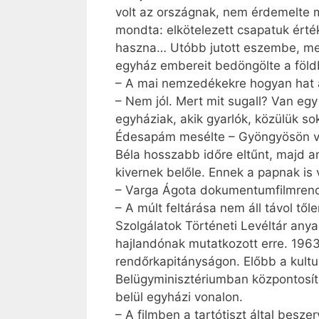
volt az országnak, nem érdemelte 
mondta: elkötelezett csapatuk érté
haszna… Utóbb jutott eszembe, meg
egyház embereit bedöngölte a föl
– A mai nemzedékekre hogyan hat a
– Nem jól. Mert mit sugall? Van egy
egyháziak, akik gyarlók, közülük s
Édesapám mesélte – Gyöngyösön vol
Béla hosszabb időre eltűnt, majd a
kivernek belőle. Ennek a papnak is v
– Varga Ágota dokumentumfilmrend
– A múlt feltárása nem áll távol tő
Szolgálatok Történeti Levéltár any
hajlandónak mutatkozott erre. 1963-
rendőrkapitányságon. Előbb a kult
Belügyminisztériumban központosíto
belül egyházi vonalon.
– A filmben a tartótiszt által besz