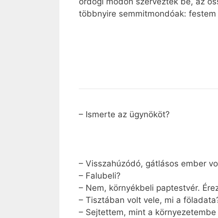
ördögi módon szervezték be, az öss
többnyire semmitmondóak: festem 
– Ismerte az ügynököt?
– Visszahúzódó, gátlásos ember vol
– Falubeli?
– Nem, környékbeli paptestvér. Ére
– Tisztában volt vele, mi a föladata
– Sejtettem, mint a környezetembe 