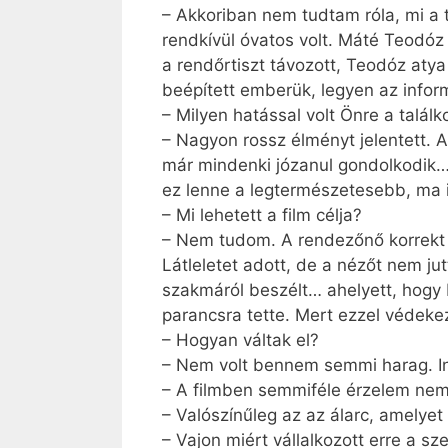
– Akkoriban nem tudtam róla, mi a 
rendkívül óvatos volt. Máté Teodóz
a rendőrtiszt távozott, Teodóz atya
beépített emberük, legyen az infor
– Milyen hatással volt Önre a talál
– Nagyon rossz élményt jelentett. 
már mindenki józanul gondolkodik… 
ez lenne a legtermészetesebb, ma i
– Mi lehetett a film célja?
– Nem tudom. A rendezőnő korrekt m
Látleletet adott, de a nézőt nem ju
szakmáról beszélt… ahelyett, hogy b
parancsra tette. Mert ezzel védekez
– Hogyan váltak el?
– Nem volt bennem semmi harag. I
– A filmben semmiféle érzelem nem j
– Valószínűleg az az álarc, amelyet
– Vajon miért vállalkozott erre a s