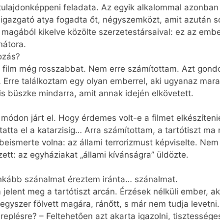
tulajdonképpeni feladata. Az egyik alkalommal azonban
 igazgató atya fogadta őt, négyszemközt, amit azután s
 magából kikelve közölte szerzetestársaival: ez az embe
mátora.
kozás?
A film még rosszabbat. Nem erre számítottam. Azt gondo
Erre találkoztam egy olyan emberrel, aki ugyanaz marad
s büszke mindarra, amit annak idején elkövetett.
ódon járt el. Hogy érdemes volt-e a filmet elkészíten
ttatta el a katarzisig… Arra számítottam, a tartótiszt m
eismerte volna: az állami terrorizmust képviselte. Nem 
ett: az egyháziakat „állami kívánságra” üldözte.
nkább szánalmat éreztem iránta… szánalmat.
elent meg a tartótiszt arcán. Érzések nélküli ember, a
 egyszer fölvett magára, ránőtt, s már nem tudja levetni.
zereplésre? – Feltehetően azt akarta igazolni, tisztessé