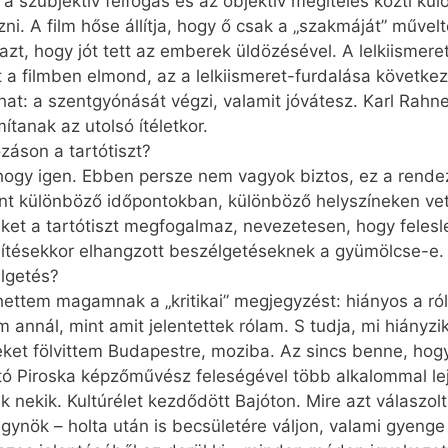
k a szubjektív felfogás és az objektív megítélés közti k
i. A film hőse állítja, hogy ő csak a „szakmáját” művel
azt, hogy jót tett az emberek üldözésével. A lelkiismere
it a filmben elmond, az a lelkiismeret-furdalása követke
at: a szentgyónását végzi, valamit jóvátesz. Karl Rahne
tanak az utolsó ítéletkor.
záson a tartótiszt?
, hogy igen. Ebben persze nem vagyok biztos, ez a ren
nt különböző időpontokban, különböző helyszíneken vet
et a tartótiszt megfogalmaz, nevezetesen, hogy felesl
sítésekkor elhangzott beszélgetéseknek a gyümölcse-e.
élgetés?
ttem magamnak a „kritikai” megjegyzést: hiányos a ról
annál, mint amit jelentettek rólam. S tudja, mi hiányzik 
et fölvittem Budapestre, moziba. Az sincs benne, hogy 
ntó Piroska képzőművész feleségével több alkalommal lej
k nekik. Kultúrélet kezdődött Bajóton. Mire azt válaszolt
 ügynök – holta után is becsületére váljon, valami gyenge