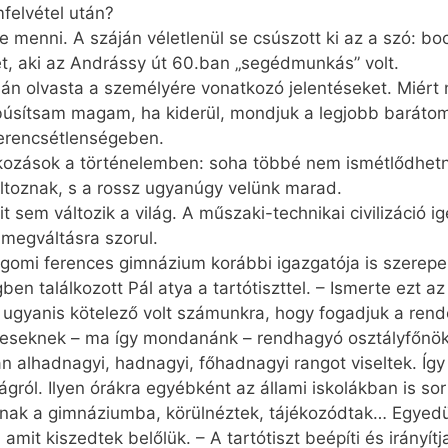
lmfelvétel után?
e menni. A száján véletlenül se csúszott ki az a szó: b
t, aki az Andrássy út 60.ban „segédmunkás” volt.
sán olvasta a személyére vonatkozó jelentéseket. Miér
búsítsam magam, ha kiderül, mondjuk a legjobb barátom
zerencsétlenségeben.
dkozások a történelemben: soha többé nem ismétlődhet
ltoznak, s a rossz ugyanúgy velünk marad.
 sem változik a világ. A műszaki-technikai civilizáció 
 megváltásra szorul.
ergomi ferences gimnázium korábbi igazgatója is szerepe
en találkozott Pál atya a tartótiszttel. – Ismerte ezt 
 ugyanis kötelező volt számunkra, hogy fogadjuk a rendő
keseknek – ma így mondanánk – rendhagyó osztályfőnöki
an alhadnagyi, hadnagyi, főhadnagyi rangot viseltek. Így
ról. Ilyen órákra egyébként az állami iskolákban is sor
anak a gimnáziumba, körülnéztek, tájékozódtak… Egyedü
mit kiszedtek belőlük. – A tartótiszt beépíti és irányít