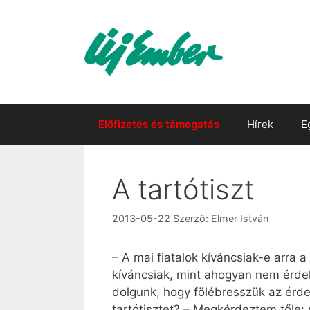
Kilépés
a
tartalomba
Előfizetés és támogatás
Hírek
E
A tartótiszt
2013-05-22
Szerző:
Elmer István
– A mai fiatalok kíváncsiak-e arra 
kíváncsiak, mint ahogyan nem érdek
dolgunk, hogy fölébresszük az érdek
tartótisztet? – Megkérdeztem tőle: