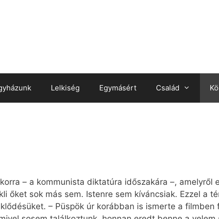
gyházunk
Lelkiség
Egymásért
Család
Kö
a korra – a kommunista diktatúra időszakára –, amelyről 
li őket sok más sem. Istenre sem kíváncsiak. Ezzel a t
lődésüket. – Püspök úr korábban is ismerte a filmben fe
 mivel sosem találkoztunk, honnan eredt benne a velem 