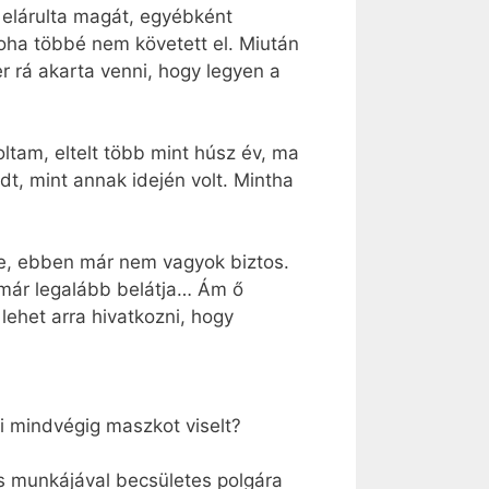
 elárulta magát, egyébként
oha többé nem követett el. Miután
r rá akarta venni, hogy legyen a
ltam, eltelt több mint húsz év, ma
t, mint annak idején volt. Mintha
ie, ebben már nem vagyok biztos.
a már legalább belátja… Ám ő
lehet arra hivatkozni, hogy
ki mindvégig maszkot viselt?
ges munkájával becsületes polgára