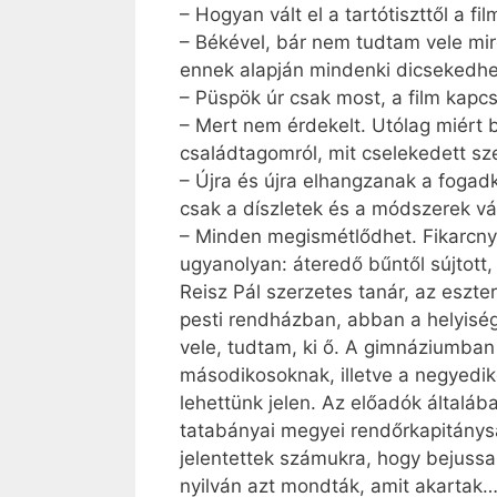
– Hogyan vált el a tartótiszttől a fi
– Békével, bár nem tudtam vele mir
ennek alapján mindenki dicsekedhe
– Püspök úr csak most, a film kapc
– Mert nem érdekelt. Utólag miért 
családtagomról, mit cselekedett s
– Újra és újra elhangzanak a foga
csak a díszletek és a módszerek vá
– Minden megismétlődhet. Fikarcnyit
ugyanolyan: áteredő bűntől sújtott,
Reisz Pál szerzetes tanár, az eszt
pesti rendházban, abban a helyiségb
vele, tudtam, ki ő. A gimnáziumban
másodikosoknak, illetve a negyedi
lehettünk jelen. Az előadók általáb
tatabányai megyei rendőrkapitányság
jelentettek számukra, hogy bejuss
nyilván azt mondták, amit akartak… a