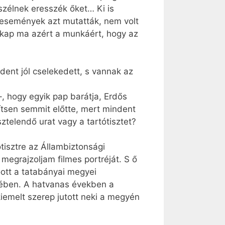
zélnek eresszék őket… Ki is
z események azt mutatták, nem volt
kap ma azért a munkáért, hogy az
ndent jól cselekedett, s vannak az
 hogy egyik pap barátja, Erdős
ítsen semmit előtte, mert mindent
sztelendő urat vagy a tartótisztet?
tisztre az Állambiztonsági
egrajzoljam filmes portréját. S ő
oott a tatabányai megyei
yében. A hatvanas években a
iemelt szerep jutott neki a megyén