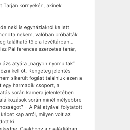
t Tarján környékén, akinek
e neki is egyháziakról kellett
t mondta nekem, valóban próbálták
eg található tőle a levéltárban…
isz Pál ferences szerzetes tanár,
alázs atyára „nagyon nyomultak”.
özni kell őt. Rengeteg jelentés
nem sikerült fogást találniuk ezen a
tt egy harmadik csoport, a
rgatás során kamera jelenlétében
 találkozások során minél mélyebbre
vánosságot? – A Pál atyával folytatott
képet kap arról, milyen volt az
ott ki.
selekedne. Csakhogy a családjában