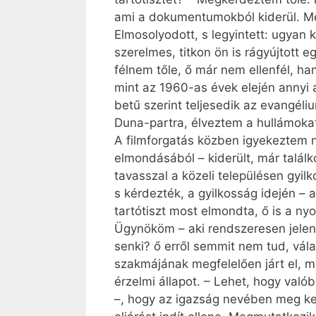
ami a dokumentumokból kiderül. Mer
Elmosolyodott, s legyintett: ugyan 
szerelmes, titkon ön is rágyújtott 
félnem tőle, ő már nem ellenfél, h
mint az 1960-as évek elején annyi a
betű szerint teljesedik az evangél
Duna-partra, élveztem a hullámokat
A filmforgatás közben igyekeztem n
elmondásából – kiderült, már talál
tavasszal a közeli településen gyi
s kérdezték, a gyilkosság idején –
tartótiszt most elmondta, ő is a n
Ügynököm – aki rendszeresen jelen
senki? ő erről semmit nem tud, vála
szakmájának megfelelően járt el, mi
érzelmi állapot. – Lehet, hogy való
–, hogy az igazság nevében meg kel