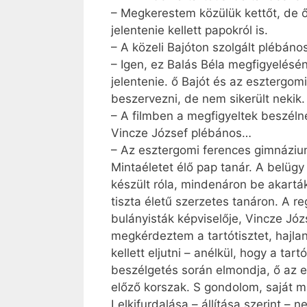
– Megkerestem közülük kettőt, de ők
jelentenie kellett papokról is.
– A közeli Bajóton szolgált plébán
– Igen, ez Balás Béla megfigyelésén
jelentenie. ő Bajót és az esztergo
beszervezni, de nem sikerült nekik.
– A filmben a megfigyeltek beszélne
Vincze József plébános…
– Az esztergomi ferences gimnázium
Mintaéletet élő pap tanár. A belügy 
készült róla, mindenáron be akarták
tiszta életű szerzetes tanáron. A r
bulányisták képviselője, Vincze Józ
megkérdeztem a tartótisztet, hajla
kellett eljutni – anélkül, hogy a tar
beszélgetés során elmondja, ő az els
előző korszak. S gondolom, saját ma
Lelkifurdalása – állítása szerint –