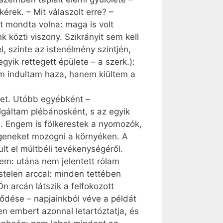
rek. – Mit válaszolt erre? –
zt mondta volna: maga is volt
 közti viszony. Szikrányit sem kell
 szinte az istenélmény szintjén,
yik rettegett épülete – a szerk.):
em indultam haza, hanem kiültem a
met. Utóbb egyébként –
lgáltam plébánosként, s az egyik
n. Engem is fölkerestek a nyomozók,
degeneket mozogni a környéken. A
lt el múltbéli tevékenységéről.
em: utána nem jelentett rólam
éstelen arccal: minden tettében
n arcán látszik a felfokozott
ződése – napjainkból véve a példát
n embert azonnal letartóztatja, és