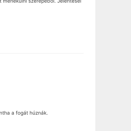
t menekülni szerepéből. Jelentései
ntha a fogát húznák.