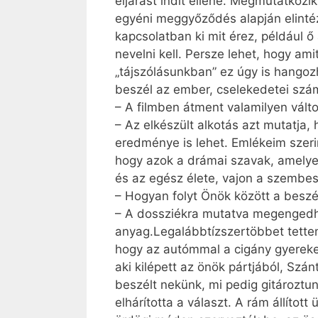
eljárást indít ellene. Megmutatkozi
egyéni meggyőződés alapján elintézn
kapcsolatban ki mit érez, például ő 
nevelni kell. Persze lehet, hogy am
„tájszólásunkban” ez úgy is hangozh
beszél az ember, cselekedetei számí
– A filmben átment valamilyen válto
– Az elkészült alkotás azt mutatja
eredménye is lehet. Emlékeim szeri
hogy azok a drámai szavak, amelyek
és az egész élete, vajon a szembe
– Hogyan folyt Önök között a besz
– A dossziékra mutatva megengedhe
anyag.Legalábbtízszertöbbet tettem 
hogy az autómmal a cigány gyerekek
aki kilépett az önök pártjából, Szá
beszélt nekünk, mi pedig gitároztun
elhárította a választ. A rám állított