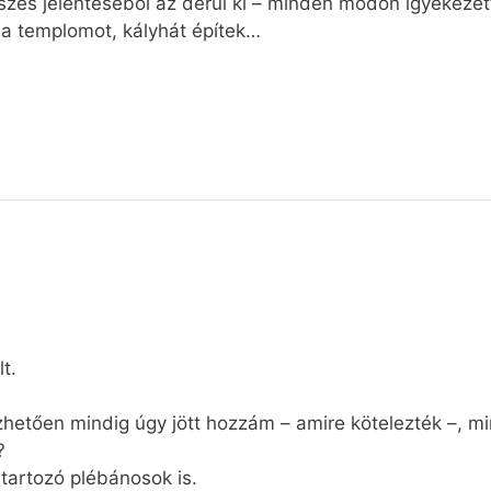
zes jelentéséből az derül ki – minden módon igyekezet
a templomot, kályhát építek…
t.
zhetően mindig úgy jött hozzám – amire kötelezték –, mi
?
tartozó plébánosok is.