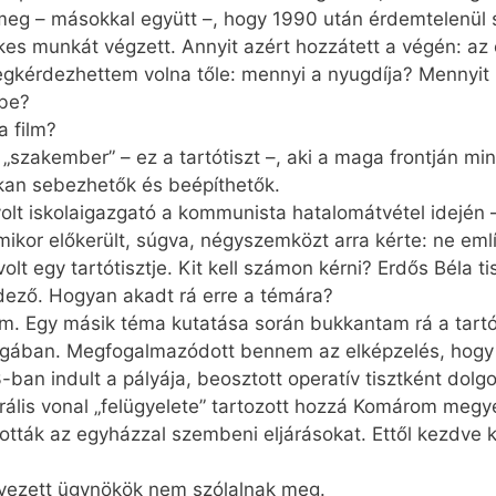
meg – másokkal együtt –, hogy 1990 után érdemtelenül s
kes munkát végzett. Annyit azért hozzátett a végén: a
kérdezhettem volna tőle: mennyi a nyugdíja? Mennyit 
dbe?
 film?
 „szakember” – ez a tartótiszt –, aki a maga frontján mi
okan sebezhetők és beépíthetők.
t iskolaigazgató a kommunista hatalomátvétel idején –,
mikor előkerült, súgva, négyszemközt arra kérte: ne eml
olt egy tartótisztje. Kit kell számon kérni? Erdős Béla ti
ező. Hogyan akadt rá erre a témára?
lem. Egy másik téma kutatása során bukkantam rá a tartó
agában. Megfogalmazódott bennem az elképzelés, hogy m
ban indult a pályája, beosztott operatív tisztként dolg
urális vonal „felügyelete” tartozott hozzá Komárom meg
tták az egyházzal szembeni eljárásokat. Ettől kezdve k
ervezett ügynökök nem szólalnak meg.