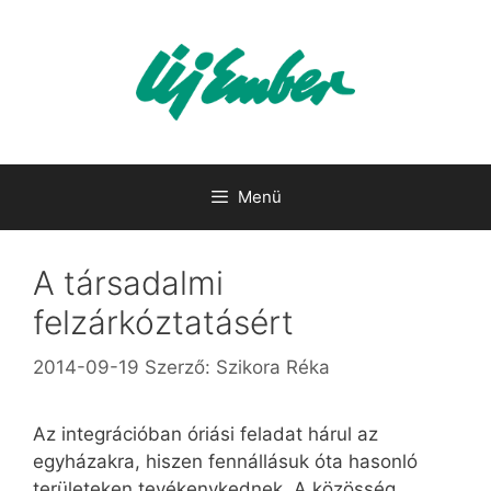
Kilépés
a
tartalomba
Menü
A társadalmi
felzárkóztatásért
2014-09-19
Szerző:
Szikora Réka
Az integrációban óriási feladat hárul az
egyházakra, hiszen fennállásuk óta hasonló
területeken tevékenykednek. A közösség