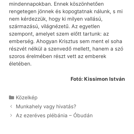
mindennapokban. Ennek köszönhetően
rengetegen jönnek és kopogtatnak nálunk, s mi
nem kérdezzük, hogy ki milyen vallású,
származású, világnézetű. Az egyetlen
szempont, amelyet szem előtt tartunk: az
emberség. Ahogyan Krisztus sem ment el soha
részvét nélkül a szenvedő mellett, hanem a szó
szoros érelmében részt vett az emberek
életében.
Fotó: Kissimon István
Kategória
Közelkép
Munkahely vagy hivatás?
Az ezeréves plébánia – Óbudán