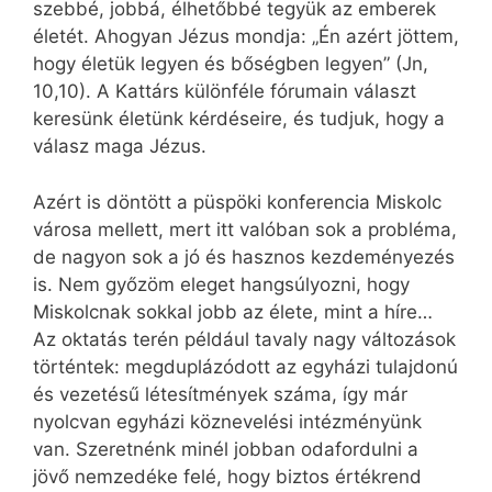
szebbé, jobbá, élhetőbbé tegyük az emberek
életét. Ahogyan Jézus mondja: „Én azért jöttem,
hogy életük legyen és bőségben legyen” (Jn,
10,10). A Kattárs különféle fórumain választ
keresünk életünk kérdéseire, és tudjuk, hogy a
válasz maga Jézus.
Azért is döntött a püspöki konferencia Miskolc
városa mellett, mert itt valóban sok a probléma,
de nagyon sok a jó és hasznos kezdeményezés
is. Nem győzöm eleget hangsúlyozni, hogy
Miskolcnak sokkal jobb az élete, mint a híre…
Az oktatás terén például tavaly nagy változások
történtek: megduplázódott az egyházi tulajdonú
és vezetésű létesítmények száma, így már
nyolcvan egyházi köznevelési intézményünk
van. Szeretnénk minél jobban odafordulni a
jövő nemzedéke felé, hogy biztos értékrend