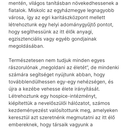
mentén, világos tanításban növekedhessenek a
fiatalok. Miskolc az egyházmegye legnagyobb
városa, így az egri karitászközpont mellett
létrehoztunk egy helyi adománygyűjtő pontot,
hogy segíthessünk az itt élők anyagi,
egzisztenciális vagy egyéb gondjainak
megoldásában.
Természetesen nem tudjuk minden egyes
rászorulónak „megoldani az életét”, de mindenki
számára segítséget nyújtunk abban, hogy
továbblendülhessen egy-egy nehézségen, és
újra a kezébe vehesse élete irányítását.
Létrehoztunk egy hospice-intézményt,
kiépítettük a nevelőszülői hálózatot, számos
kezdeményezést valósítottunk meg, amelyeken
keresztül azt szeretnénk megmutatni az itt élő
embereknek, hogy társaik vagyunk a