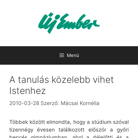
Kilépés
a
tartalomba
Menü
A tanulás közelebb vihet
Istenhez
2010-03-28
Szerző:
Mácsai Kornélia
Többek között elmondta, hogy a stúdium szóval
tizennégy évesen találkozott először a győri
bencés gimnáziumban, ahol a délelőtti és a