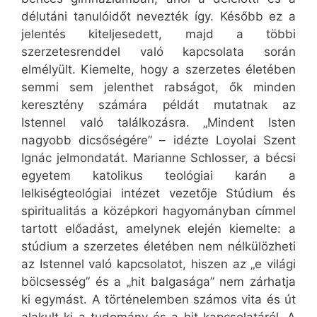
délutáni tanulóidőt nevezték így. Később ez a
jelentés kiteljesedett, majd a többi
szerzetesrenddel való kapcsolata során
elmélyült. Kiemelte, hogy a szerzetes életében
semmi sem jelenthet rabságot, ők minden
keresztény számára példát mutatnak az
Istennel való találkozásra. „Mindent Isten
nagyobb dicsőségére” – idézte Loyolai Szent
Ignác jelmondatát. Marianne Schlosser, a bécsi
egyetem katolikus teológiai karán a
lelkiségteológiai intézet vezetője Stúdium és
spiritualitás a középkori hagyományban címmel
tartott előadást, amelynek elején kiemelte: a
stúdium a szerzetes életében nem nélkülözheti
az Istennel való kapcsolatot, hiszen az „e világi
bölcsesség” és a „hit balgasága” nem zárhatja
ki egymást. A történelemben számos vita és út