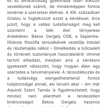
és az állhatatosság gyakorlása talán sokszor
vezeklésnek számít, de mindenképpen fontos
ismérvei a szerzetesi életnek. A XIX. században
Grialou is foglalkozott ezzel a kérdéssel. Arra
jutott, hogy a vallási tudatlanságot meg kell
szüntetni a lelki élet térnyerése
érdekében. Bakos Gergely OSB, a Sapientia-
főiskola filozófia tanszékének vezetője Indulat
és részlehajlás nélkül – Elmélkedés a bölcseleti
és történeti tudományok használatáról címmel
tartott előadást, melyben arra a kérdésre
igyekezett válaszolni, hogy hogyan éljen egy
szerzetes a tanulmányaival. A rácsodálkozás és
a tudásvágy elengedhetetlenül fontos
tulajdonságai annak, aki tanulni akar – ám már
Aquinói Szent Tamás is figyelmeztetett, hogy
mindez nem jelentheti a rendezetlen
kíváncsiságot. Bakos Gergely hasznos