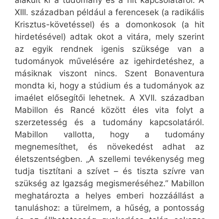
alakult ki a tudomány és a hit kapcsolatáról. A
XIII. században például a ferencesek (a radikális
Krisztus-követéssel) és a domonkosok (a hit
hirdetésével) adtak okot a vitára, mely szerint
az egyik rendnek igenis szüksége van a
tudományok művelésére az igehirdetéshez, a
másiknak viszont nincs. Szent Bonaventura
mondta ki, hogy a stúdium és a tudományok az
imaélet elősegítői lehetnek. A XVII. században
Mabillon és Rancé között éles vita folyt a
szerzetesség és a tudomány kapcsolatáról.
Mabillon vallotta, hogy a tudomány
megnemesíthet, és növekedést adhat az
életszentségben. „A szellemi tevékenység meg
tudja tisztítani a szívet – és tiszta szívre van
szükség az Igazság megismeréséhez.” Mabillon
meghatározta a helyes emberi hozzáállást a
tanuláshoz: a türelmem, a hűség, a pontosság