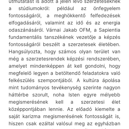
útmutatást is adott a jelen lévő szerzeteseknek
a stúdiumokról: például az önfegyelem
fontosságáról, a meghökkentő felfedezések
elfogadásáról, valamint az idő és az energia
odaszánásáról. Várnai Jakab OFM, a Sapientia
fundamentális tanszékének vezetője a képzés
fontosságáról beszélt a szerzetesek életében.
Hangsúlyozta, hogy számos olyan terület van
még a szerzetesrendek képzési rendszerében,
amelyet mindenképpen át kell gondolni, hogy
megfelelő legyen a betöltendő feladatokra való
felkészülés szempontjából. A kultúra ápolása
mint tudományos tevékenység szerinte nagyon
háttérbe szorult, noha Isten egyre mélyebb
megismerésének kell a szerzetesi élet
középpontjában lennie. Az előadó kiemelte a
saját karizma megismerésének fontosságát is,
hiszen csak ezáltal valósul meg az egyházban