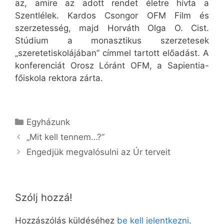
az, amire az adott rendet életre hívta a
Szentlélek. Kardos Csongor OFM Film és
szerzetesség, majd Horváth Olga O. Cist.
Stúdium a monasztikus szerzetesek
„szeretetiskolájában” címmel tartott előadást. A
konferenciát Orosz Lóránt OFM, a Sapientia-
főiskola rektora zárta.
Kategória
Egyházunk
„Mit kell tennem…?”
Engedjük megvalósulni az Úr terveit
Szólj hozzá!
Hozzászólás küldéséhez
be kell jelentkezni
.