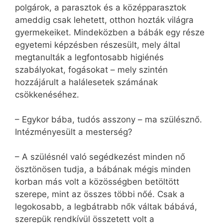
polgárok, a parasztok és a középparasztok
ameddig csak lehetett, otthon hozták világra
gyermekeiket. Mindeközben a bábák egy része
egyetemi képzésben részesült, mely által
megtanulták a legfontosabb higiénés
szabályokat, fogásokat – mely szintén
hozzájárult a halálesetek számának
csökkenéséhez.
– Egykor bába, tudós asszony – ma szülésznő.
Intézményesült a mesterség?
– A szülésnél való segédkezést minden nő
ösztönösen tudja, a bábának mégis minden
korban más volt a közösségben betöltött
szerepe, mint az összes többi nőé. Csak a
legokosabb, a legbátrabb nők váltak bábává,
szerepük rendkívül összetett volt a