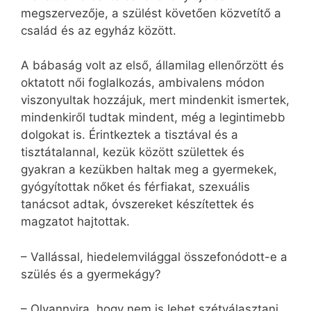
megszervezője, a szülést követően közvetítő a
család és az egyház között.
A bábaság volt az első, államilag ellenőrzött és
oktatott női foglalkozás, ambivalens módon
viszonyultak hozzájuk, mert mindenkit ismertek,
mindenkiről tudtak mindent, még a legintimebb
dolgokat is. Érintkeztek a tisztával és a
tisztátalannal, kezük között születtek és
gyakran a kezükben haltak meg a gyermekek,
gyógyítottak nőket és férfiakat, szexuális
tanácsot adtak, óvszereket készítettek és
magzatot hajtottak.
– Vallással, hiedelemvilággal összefonódott-e a
szülés és a gyermekágy?
– Olyannyira, hogy nem is lehet szétválasztani.