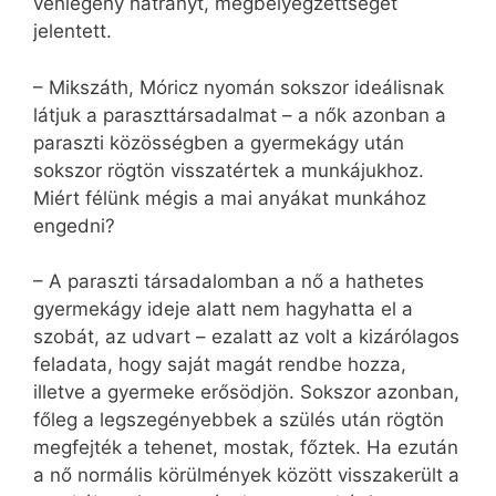
vénlegény hátrányt, megbélyegzettséget
jelentett.
– Mikszáth, Móricz nyomán sokszor ideálisnak
látjuk a paraszttársadalmat – a nők azonban a
paraszti közösségben a gyermekágy után
sokszor rögtön visszatértek a munkájukhoz.
Miért félünk mégis a mai anyákat munkához
engedni?
– A paraszti társadalomban a nő a hathetes
gyermekágy ideje alatt nem hagyhatta el a
szobát, az udvart – ezalatt az volt a kizárólagos
feladata, hogy saját magát rendbe hozza,
illetve a gyermeke erősödjön. Sokszor azonban,
főleg a legszegényebbek a szülés után rögtön
megfejték a tehenet, mostak, főztek. Ha ezután
a nő normális körülmények között visszakerült a