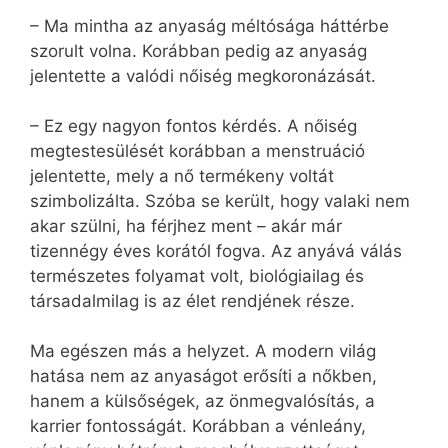
– Ma mintha az anyaság méltósága háttérbe
szorult volna. Korábban pedig az anyaság
jelentette a valódi nőiség megkoronázását.
– Ez egy nagyon fontos kérdés. A nőiség
megtestesülését korábban a menstruáció
jelentette, mely a nő termékeny voltát
szimbolizálta. Szóba se került, hogy valaki nem
akar szülni, ha férjhez ment – akár már
tizennégy éves korától fogva. Az anyává válás
természetes folyamat volt, biológiailag és
társadalmilag is az élet rendjének része.
Ma egészen más a helyzet. A modern világ
hatása nem az anyaságot erősíti a nőkben,
hanem a külsőségek, az önmegvalósítás, a
karrier fontosságát. Korábban a vénleány,