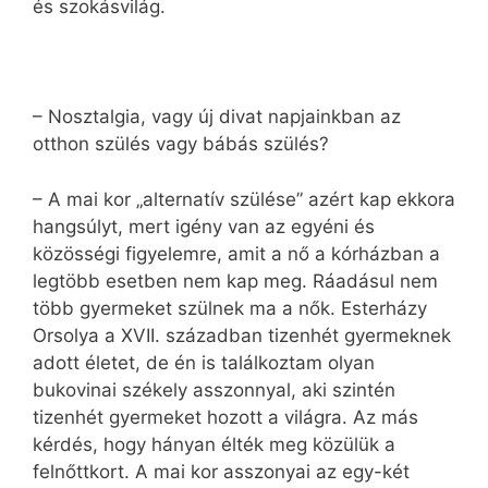
és szokásvilág.
– Nosztalgia, vagy új divat napjainkban az
otthon szülés vagy bábás szülés?
– A mai kor „alternatív szülése” azért kap ekkora
hangsúlyt, mert igény van az egyéni és
közösségi figyelemre, amit a nő a kórházban a
legtöbb esetben nem kap meg. Ráadásul nem
több gyermeket szülnek ma a nők. Esterházy
Orsolya a XVII. században tizenhét gyermeknek
adott életet, de én is találkoztam olyan
bukovinai székely asszonnyal, aki szintén
tizenhét gyermeket hozott a világra. Az más
kérdés, hogy hányan élték meg közülük a
felnőttkort. A mai kor asszonyai az egy-két