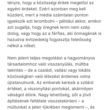
tényre, hogy a közösségi érdek megelőzi az
egyéni érdeket. Ezért azonban meg kell
küzdeni, mert a média számtalan ponton
igyekszik ezt lerombolni – például akkor, amikor
azt sugallja, hogy öregnek lenni nem szép
dolog, vagy hogy az a férfias, aki önmagának is
hazudva évtizedekig fogyasztja felelősség
nélkül a nőket.
Nem jelent teljes megoldást a hagyományos
társadalomhoz való visszanyúlás, múltba
tekintés – de a családi, vallási vagy lokális
közösségben való létezést érdemes volna
újratanulnunk. Az emberek keresik a szilárd
értéket, a viszonyítási pontokat, akármilyen
válságot élünk. Nagy lehetőség, sőt a jövő
építésének feltétele visszatekinteni – a
múltunkat a jelen tükrében megismerni –, és