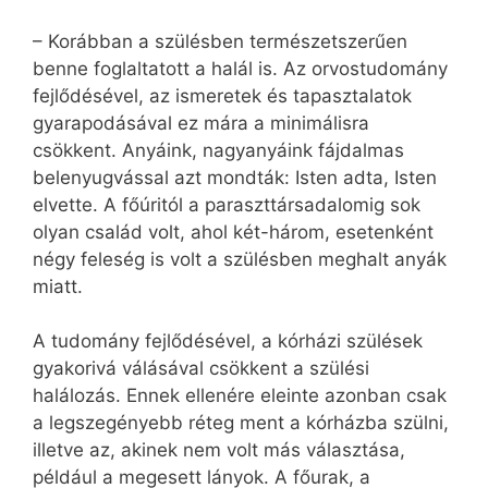
– Korábban a szülésben természetszerűen
benne foglaltatott a halál is. Az orvostudomány
fejlődésével, az ismeretek és tapasztalatok
gyarapodásával ez mára a minimálisra
csökkent. Anyáink, nagyanyáink fájdalmas
belenyugvással azt mondták: Isten adta, Isten
elvette. A főúritól a paraszttársadalomig sok
olyan család volt, ahol két-három, esetenként
négy feleség is volt a szülésben meghalt anyák
miatt.
A tudomány fejlődésével, a kórházi szülések
gyakorivá válásával csökkent a szülési
halálozás. Ennek ellenére eleinte azonban csak
a legszegényebb réteg ment a kórházba szülni,
illetve az, akinek nem volt más választása,
például a megesett lányok. A főurak, a