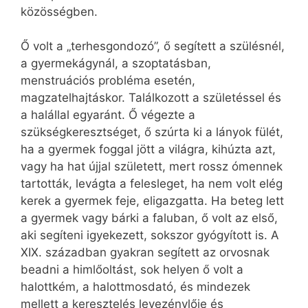
közösségben.
Ő volt a „terhesgondozó”, ő segített a szülésnél,
a gyermekágynál, a szoptatásban,
menstruációs probléma esetén,
magzatelhajtáskor. Találkozott a születéssel és
a halállal egyaránt. Ő végezte a
szükségkeresztséget, ő szúrta ki a lányok fülét,
ha a gyermek foggal jött a világra, kihúzta azt,
vagy ha hat újjal született, mert rossz ómennek
tartották, levágta a felesleget, ha nem volt elég
kerek a gyermek feje, eligazgatta. Ha beteg lett
a gyermek vagy bárki a faluban, ő volt az első,
aki segíteni igyekezett, sokszor gyógyított is. A
XIX. században gyakran segített az orvosnak
beadni a himlőoltást, sok helyen ő volt a
halottkém, a halottmosdató, és mindezek
mellett a keresztelés levezénylője és