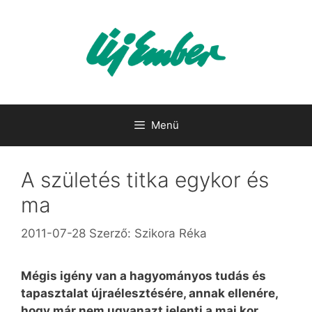
Kilépés
a
tartalomba
Menü
A születés titka egykor és
ma
2011-07-28
Szerző:
Szikora Réka
Mégis igény van a hagyományos tudás és
tapasztalat újraélesztésére, annak ellenére,
hogy már nem ugyanazt jelenti a mai kor