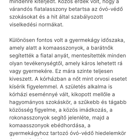
mindenre kiterjedt. Közös érdek volt, hogy a
várandós fiatalasszony betartsa az óvó-védő
szokásokat és a hit által szabályozott
viselkedési normákat.
Különösen fontos volt a gyermekágy időszaka,
amely alatt a komaasszonyok, a barátnők
segítették a fiatal anyát, mentesítették minden
olyan tevékenységtől, amely káros lehetett rá
vagy gyermekére. Ez mára szinte teljesen
kiveszett. A kórházban a nőt mint orvosi esetet
kísérik figyelemmel. A születés alkalma is
kórházi eseménnyé vált, kikopott mellőle a
hagyományos szokáskör, a szűkebb és tágabb
közösség figyelme, a közös imádkozás, a
rokonasszonyok segítő jelenléte, majd a
komaasszonyok ebédhordása, a
gyermekágyhoz tartozó óvó-védő hiedelemkör