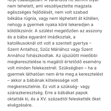
nem tehetett, ami veszélyeztette magzata
egészséges fejlődését, nem volt szabad
békába rúgnia, vagy nem léphetett át kötélen,
nehogy a gyermek nyaka köré tekeredjen a
köldökzsinór. A szülést megelőzően az asszony
és a bába egyaránt imádkoztak, a
katolikusoknál ott volt a szentelt gyertya –
Szent Antalhoz, Szűz Máriához vagy Szent
Annához fohászkodtak. Az újszülött mielőbbi
megkeresztelése is magától értetődő esemény
volt minden felekezetnél. Szükségben – ha a
gyermek láthatóan nem érte meg a keresztelést
– akkor a bábának kötelessége volt
megkeresztelnie. Ez volt a szükség- vagy
szárazkeresztség. Erre a bábákat papok
oktatták ki, és a XV. századtól feleskették őket
elvégzésére.