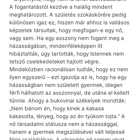
A fogantatástól kezdve a halálig mindent
meghatározott. A születés szokáskörére pedig
különösen igaz ez, hiszen már ahhoz is vallásos
képzetek társultak, hogy megfogan-e egy nő,
vagy sem. Ha egy asszony nem fogant meg a
házasságában, mindenféleképpen őt
hibáztatták, úgy tartották, hogy Istennek nem
tetsző cselekedeteket hajtott végre.
Mindeközben racionálisan tudták, hogy ez nem
ilyen egyszerű – ezt igazolja az is, hogy ha egy
házasságban nem született gyermek, idegen
férfi hálhatott az asszonnyal, de utána el kellett
tűnnie. Ahogy a bukovinai székelyek mondták:
„Nem bánom én, hogy kinek a kakasa
kakasolta, lényeg, hogy az én tyúkom tojta.” A
nő társadalmi státusza nem a házassággal,
hanem a gyermek megszülésével vált teljessé
férje családjában. A várandós nő semmi olyat