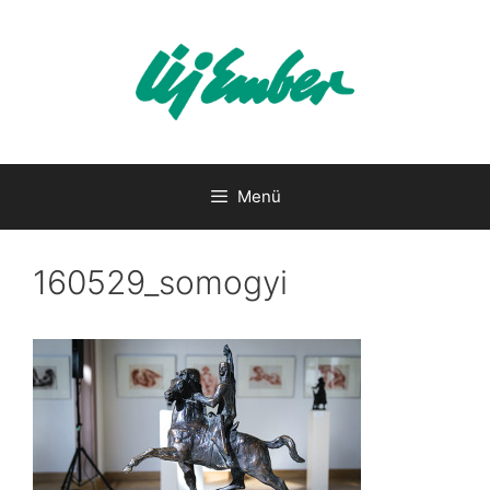
Kilépés
a
tartalomba
Menü
160529_somogyi