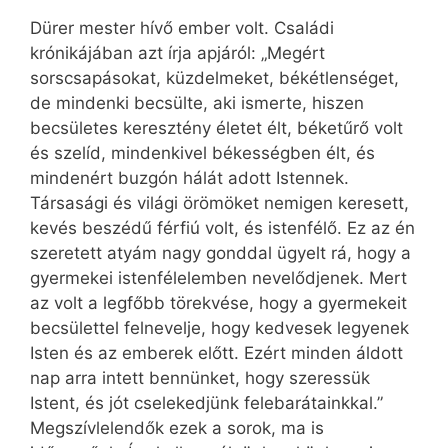
Dürer mester hívő ember volt. Családi
krónikájában azt írja apjáról: „Megért
sorscsapásokat, küzdelmeket, békétlenséget,
de mindenki becsülte, aki ismerte, hiszen
becsületes keresztény életet élt, béketűrő volt
és szelíd, mindenkivel békességben élt, és
mindenért buzgón hálát adott Istennek.
Társasági és világi örömöket nemigen keresett,
kevés beszédű férfiú volt, és istenfélő. Ez az én
szeretett atyám nagy gonddal ügyelt rá, hogy a
gyermekei istenfélelemben nevelődjenek. Mert
az volt a legfőbb törekvése, hogy a gyermekeit
becsülettel felnevelje, hogy kedvesek legyenek
Isten és az emberek előtt. Ezért minden áldott
nap arra intett bennünket, hogy szeressük
Istent, és jót cselekedjünk felebarátainkkal.”
Megszívlelendők ezek a sorok, ma is