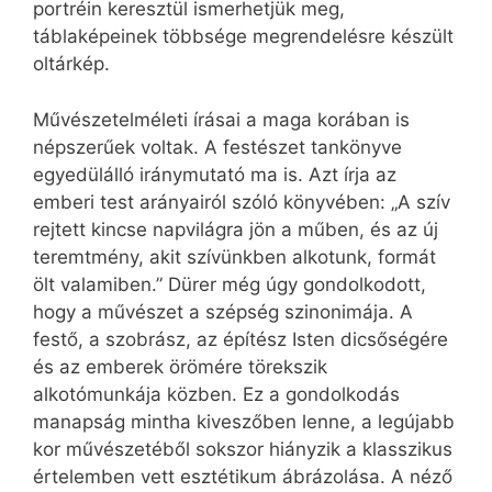
portréin keresztül ismerhetjük meg,
táblaképeinek többsége megrendelésre készült
oltárkép.
Művészetelméleti írásai a maga korában is
népszerűek voltak. A festészet tankönyve
egyedülálló iránymutató ma is. Azt írja az
emberi test arányairól szóló könyvében: „A szív
rejtett kincse napvilágra jön a műben, és az új
teremtmény, akit szívünkben alkotunk, formát
ölt valamiben.” Dürer még úgy gondolkodott,
hogy a művészet a szépség szinonimája. A
festő, a szobrász, az építész Isten dicsőségére
és az emberek örömére törekszik
alkotómunkája közben. Ez a gondolkodás
manapság mintha kiveszőben lenne, a legújabb
kor művészetéből sokszor hiányzik a klasszikus
értelemben vett esztétikum ábrázolása. A néző