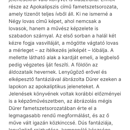
része az Apokalipszis című fametszetsorozata,
amely tizenöt teljes ívből áll. Ki ne ismerné a
Négy lovas című képet, ahol nemcsak a
lovasok, hanem a művész képzelete is
szabadon szárnyal. Az első sorban a halál két
kézre fogja vasvilláját, a mögötte vágtató lovas
a mérleget – az ítélkezés jelképét – lóbálja. A
mellette látható alak a kardját emeli, a legbelső
pedig végzetes íját feszíti. A földön az
áldozataik hevernek. Lenyűgöző erővel és
elképesztő fantáziával ábrázolta Dürer ezeken a
lapokon az apokaliptikus jeleneteket. A
Jelenések könyvének voltak korábbi előzményei
is a képzőművészetben, az ábrázolás mégis
Dürer fametszetsorozatában érte el a
legmagasabb rendű megformálást, és az ő
műve vált igazán közkinccsé. Dús fantáziája,