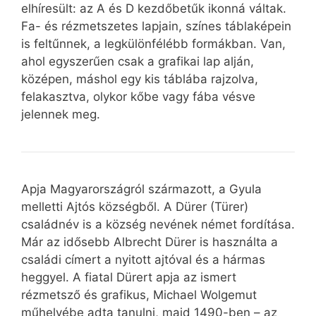
elhíresült: az A és D kezdőbetűk ikonná váltak.
Fa- és rézmetszetes lapjain, színes táblaképein
is feltűnnek, a legkülönfélébb formákban. Van,
ahol egyszerűen csak a grafikai lap alján,
középen, máshol egy kis táblába rajzolva,
felakasztva, olykor kőbe vagy fába vésve
jelennek meg.
Apja Magyarországról származott, a Gyula
melletti Ajtós községből. A Dürer (Türer)
családnév is a község nevének német fordítása.
Már az idősebb Albrecht Dürer is használta a
családi címert a nyitott ajtóval és a hármas
heggyel. A fiatal Dürert apja az ismert
rézmetsző és grafikus, Michael Wolgemut
műhelyébe adta tanulni, majd 1490-ben – az