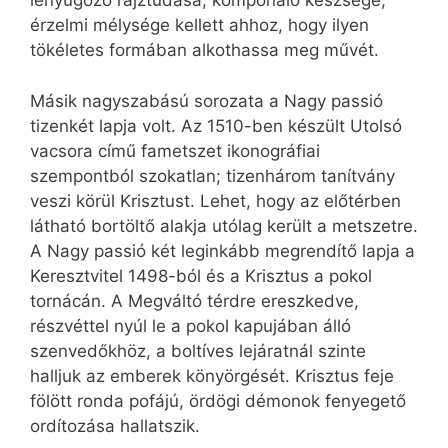
lenyűgöző rajztudása, komponáló készsége,
érzelmi mélysége kellett ahhoz, hogy ilyen
tökéletes formában alkothassa meg művét.
Másik nagyszabású sorozata a Nagy passió
tizenkét lapja volt. Az 1510-ben készült Utolsó
vacsora című fametszet ikonográfiai
szempontból szokatlan; tizenhárom tanítvány
veszi körül Krisztust. Lehet, hogy az előtérben
látható bortöltő alakja utólag került a metszetre.
A Nagy passió két leginkább megrendítő lapja a
Keresztvitel 1498-ból és a Krisztus a pokol
tornácán. A Megváltó térdre ereszkedve,
részvéttel nyúl le a pokol kapujában álló
szenvedőkhöz, a boltíves lejáratnál szinte
halljuk az emberek könyörgését. Krisztus feje
fölött ronda pofájú, ördögi démonok fenyegető
ordítozása hallatszik.