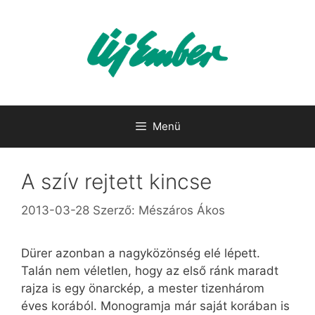
Kilépés
a
tartalomba
Menü
A szív rejtett kincse
2013-03-28
Szerző:
Mészáros Ákos
Dürer azonban a nagyközönség elé lépett.
Talán nem véletlen, hogy az első ránk maradt
rajza is egy önarckép, a mester tizenhárom
éves korából. Monogramja már saját korában is