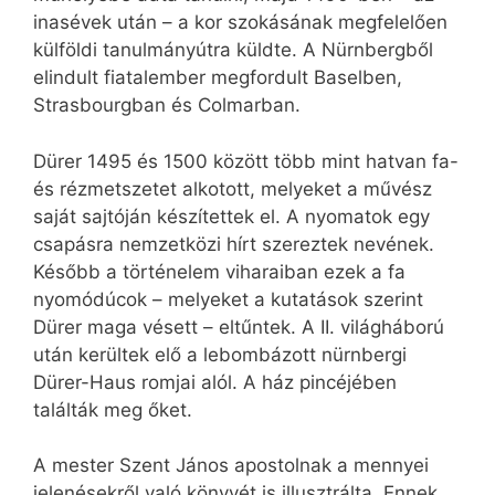
inasévek után – a kor szokásának megfelelően
külföldi tanulmányútra küldte. A Nürnbergből
elindult fiatalember megfordult Baselben,
Strasbourgban és Colmarban.
Dürer 1495 és 1500 között több mint hatvan fa-
és rézmetszetet alkotott, melyeket a művész
saját sajtóján készítettek el. A nyomatok egy
csapásra nemzetközi hírt szereztek nevének.
Később a történelem viharaiban ezek a fa
nyomódúcok – melyeket a kutatások szerint
Dürer maga vésett – eltűntek. A II. világháború
után kerültek elő a lebombázott nürnbergi
Dürer-Haus romjai alól. A ház pincéjében
találták meg őket.
A mester Szent János apostolnak a mennyei
jelenésekről való könyvét is illusztrálta. Ennek