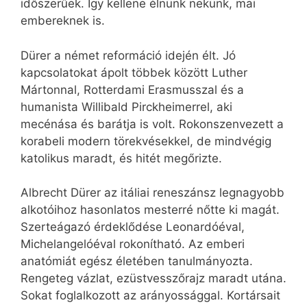
időszerűek. Így kellene élnünk nekünk, mai
embereknek is.
Dürer a német reformáció idején élt. Jó
kapcsolatokat ápolt többek között Luther
Mártonnal, Rotterdami Erasmusszal és a
humanista Willibald Pirckheimerrel, aki
mecénása és barátja is volt. Rokonszenvezett a
korabeli modern törekvésekkel, de mindvégig
katolikus maradt, és hitét megőrizte.
Albrecht Dürer az itáliai reneszánsz legnagyobb
alkotóihoz hasonlatos mesterré nőtte ki magát.
Szerteágazó érdeklődése Leonardóéval,
Michelangelóéval rokonítható. Az emberi
anatómiát egész életében tanulmányozta.
Rengeteg vázlat, ezüstvesszőrajz maradt utána.
Sokat foglalkozott az arányossággal. Kortársait