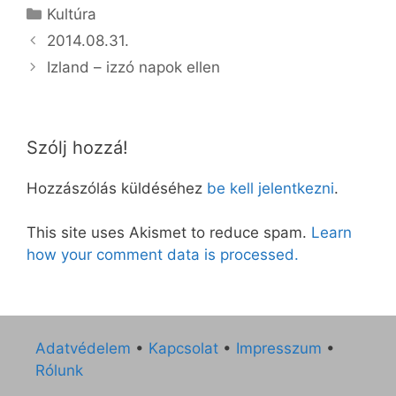
Kategória
Kultúra
2014.08.31.
Izland – izzó napok ellen
Szólj hozzá!
Hozzászólás küldéséhez
be kell jelentkezni
.
This site uses Akismet to reduce spam.
Learn
how your comment data is processed.
Adatvédelem
•
Kapcsolat
•
Impresszum
•
Rólunk