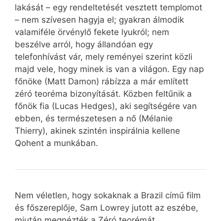
lakását – egy rendeltetését vesztett templomot
– nem szívesen hagyja el; gyakran álmodik
valamiféle örvénylő fekete lyukról; nem
beszélve arról, hogy állandóan egy
telefonhívást vár, mely reményei szerint közli
majd vele, hogy minek is van a világon. Egy nap
főnöke (Matt Damon) rábízza a már említett
zéró teoréma bizonyítását. Közben feltűnik a
főnök fia (Lucas Hedges), aki segítségére van
ebben, és természetesen a nő (Mélanie
Thierry), akinek szintén inspirálnia kellene
Qohent a munkában.
Nem véletlen, hogy sokaknak a Brazil című film
és főszereplője, Sam Lowrey jutott az eszébe,
miután megnézték a Zéró teorémát.