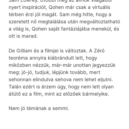
Sam Lowrey. Utóbbi még az álmok világából
nyert inspirációt, Qohen már csak a virtuális
térben érzi jól magát. Sam még hitte, hogy a
szeretett nő megtalálása után megváltoztatható
a világ is, Qohen saját fantáziájába menekül, és
ott is marad.
De Gilliam és a filmjei is változtak. A Zéró
teoréma annyira kiábrándult lett, hogy
miközben nézzük, már-már unottan jegyezzük
meg: jó-jó, tudjuk, lépjünk tovább, mert
sehonnan elindulva sehova nem lehet eljutni.
Talán ezért is érzem úgy, hogy nem lett olyan
átütő ez a film, mint az előzőek bármelyike.
Nem jó témának a semmi.