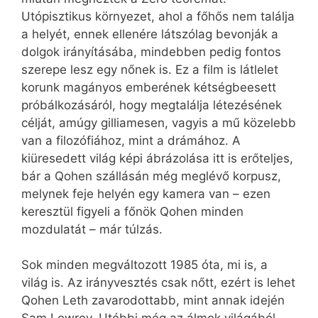
Utópisztikus környezet, ahol a főhős nem találja
a helyét, ennek ellenére látszólag bevonják a
dolgok irányításába, mindebben pedig fontos
szerepe lesz egy nőnek is. Ez a film is látlelet
korunk magányos emberének kétségbeesett
próbálkozásáról, hogy megtalálja létezésének
célját, amúgy gilliamesen, vagyis a mű közelebb
van a filozófiához, mint a drámához. A
kiüresedett világ képi ábrázolása itt is erőteljes,
bár a Qohen szállásán még meglévő korpusz,
melynek feje helyén egy kamera van – ezen
keresztül figyeli a főnök Qohen minden
mozdulatát – már túlzás.
Sok minden megváltozott 1985 óta, mi is, a
világ is. Az irányvesztés csak nőtt, ezért is lehet
Qohen Leth zavarodottabb, mint annak idején