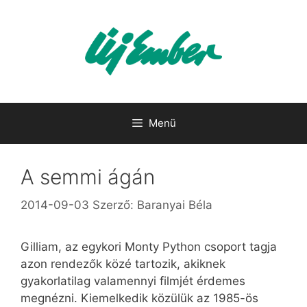
Kilépés
a
tartalomba
Menü
A semmi ágán
2014-09-03
Szerző:
Baranyai Béla
Gilliam, az egykori Monty Python csoport tagja
azon rendezők közé tartozik, akiknek
gyakorlatilag valamennyi filmjét érdemes
megnézni. Kiemelkedik közülük az 1985-ös