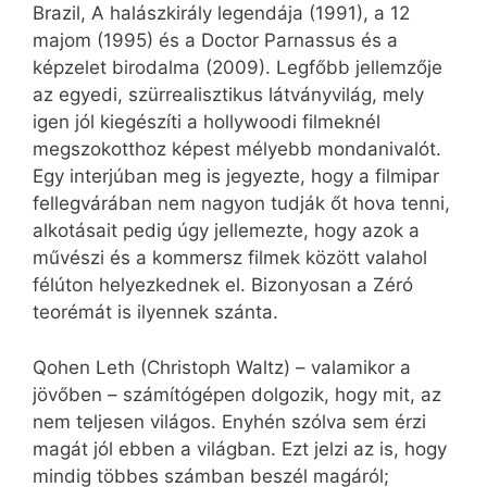
Brazil, A halászkirály legendája (1991), a 12
majom (1995) és a Doctor Parnassus és a
képzelet birodalma (2009). Legfőbb jellemzője
az egyedi, szürrealisztikus látványvilág, mely
igen jól kiegészíti a hollywoodi filmeknél
megszokotthoz képest mélyebb mondanivalót.
Egy interjúban meg is jegyezte, hogy a filmipar
fellegvárában nem nagyon tudják őt hova tenni,
alkotásait pedig úgy jellemezte, hogy azok a
művészi és a kommersz filmek között valahol
félúton helyezkednek el. Bizonyosan a Zéró
teorémát is ilyennek szánta.
Qohen Leth (Christoph Waltz) – valamikor a
jövőben – számítógépen dolgozik, hogy mit, az
nem teljesen világos. Enyhén szólva sem érzi
magát jól ebben a világban. Ezt jelzi az is, hogy
mindig többes számban beszél magáról;