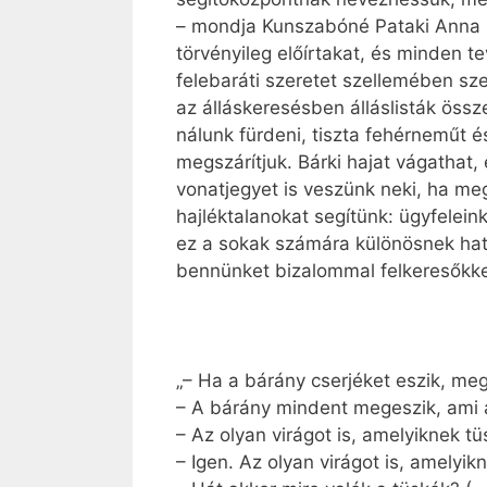
– mondja Kunszabóné Pataki Anna in
törvényileg előírtakat, és minden
felebaráti szeretet szellemében sze
az álláskeresésben álláslisták össze
nálunk fürdeni, tiszta fehérneműt 
megszárítjuk. Bárki hajat vágathat,
vonatjegyet is veszünk neki, ha me
hajléktalanokat segítünk: ügyfelei
ez a sokak számára különösnek hat
bennünket bizalommal felkeresőkke
„– Ha a bárány cserjéket eszik, meg
– A bárány mindent megeszik, ami 
– Az olyan virágot is, amelyiknek t
– Igen. Az olyan virágot is, amelyik