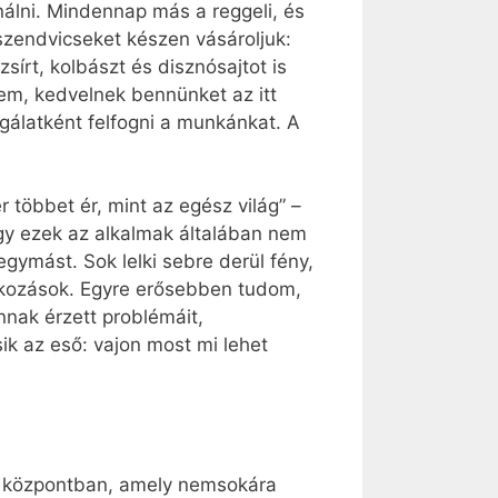
nálni. Mindennap más a reggeli, és
A szendvicseket készen vásároljuk:
rt, kolbászt és disznósajtot is
zem, kedvelnek bennünket az itt
gálatként felfogni a munkánkat. A
többet ér, mint az egész világ” –
ogy ezek az alkalmak általában nem
ymást. Sok lelki sebre derül fény,
álkozások. Egyre erősebben tudom,
nak érzett problémáit,
k az eső: vajon most mi lehet
 a központban, amely nemsokára