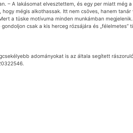
alan. – A lakásomat elvesztettem, és egy per miatt még
ek, hogy mégis alkothassak. Itt nem csöves, hanem tan
– Mert a tüske motívuma minden munkámban megjelenik. 
ondoljon csak a kis herceg rózsájára és „félelmetes” t
egcsekélyebb adományokat is az általa segített rászoru
-20322546.