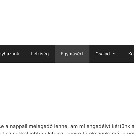
gyházunk
Lelkiség
Egymásért
Család
Kö
e a nappali melegedő lenne, ám mi engedélyt kértünk a
 ez sokkal jobban kifejezi, amire törekszünk: már a nev