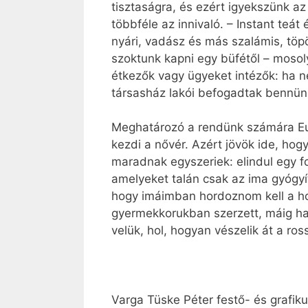
tisztaságra, és ezért igyekszünk az
többféle az innivaló. – Instant teát
nyári, vadász és más szalámis, töp
szoktunk kapni egy büfétől – mosol
étkezők vagy ügyeket intézők: ha n
társasház lakói befogadtak bennün
Meghatározó a rendünk számára Eud
kezdi a nővér. Azért jövök ide, hog
maradnak egyszeriek: elindul egy f
amelyeket talán csak az ima gyógyí
hogy imáimban hordoznom kell a ho
gyermekkorukban szerzett, máig hat
velük, hol, hogyan vészelik át a ros
Varga Tüske Péter festő- és grafik