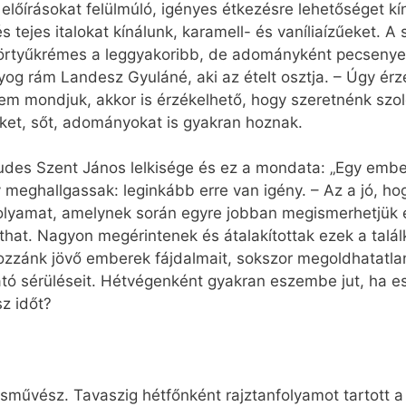
 előírásokat felülmúló, igényes étkezésre lehetőséget kí
 és tejes italokat kínálunk, karamell- és vaníliaízűeket. 
örtyűkrémes a leggyakoribb, de adományként pecsenyezsí
yog rám Landesz Gyuláné, aki az ételt osztja. – Úgy ér
em mondjuk, akkor is érzékelhető, hogy szeretnénk szol
ket, sőt, adományokat is gyakran hoznak.
es Szent János lelkisége és ez a mondata: „Egy ember 
y meghallgassak: leginkább erre van igény. – Az a jó, h
olyamat, amelynek során egyre jobban megismerhetjük eg
that. Nagyon megérintenek és átalakítottak ezek a tal
zzánk jövő emberek fájdalmait, sokszor megoldhatatlan
ó sérüléseit. Hétvégenként gyakran eszembe jut, ha esi
sz időt?
usművész. Tavaszig hétfőnként rajztanfolyamot tartott