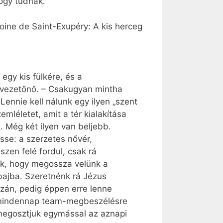
ogy tudnak.”
oine de Saint-Exupéry: A kis herceg
egy kis fülkére, és a
 vezetőnő. – Csakugyan mintha
Lennie kell nálunk egy ilyen „szent
mléletet, amit a tér kialakítása
 Még két ilyen van beljebb.
sse: a szerzetes nővér,
zen felé fordul, csak rá
uk, hogy megossza velünk a
 bajba. Szeretnénk rá Jézus
azán, pedig éppen erre lenne
g mindennap team-megbeszélésre
r megosztjuk egymással az aznapi