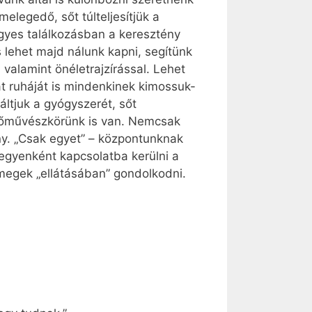
legedő, sőt túlteljesítjük a
gyes találkozásban a keresztény
 lehet majd nálunk kapni, segítünk
, valamint önéletrajzírással. Lehet
át ruháját is mindenkinek kimossuk-
áltjuk a gyógyszerét, sőt
épzőművészkörünk is van. Nemcsak
ny. „Csak egyet” – központunknak
egyenként kapcsolatba kerülni a
megek „ellátásában” gondolkodni.