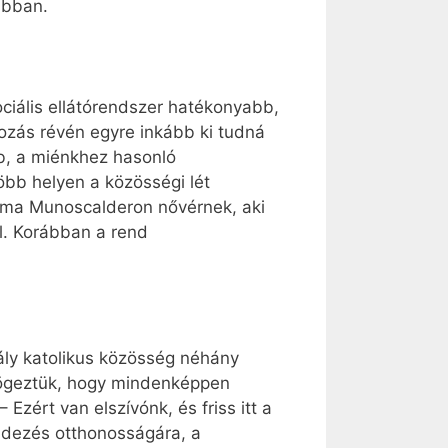
abban.
ociális ellátórendszer hatékonyabb,
dozás révén egyre inkább ki tudná
bb, a miénkhez hasonló
öbb helyen a közösségi lét
ilma Munoscalderon nővérnek, aki
l. Korábban a rend
ály katolikus közösség néhány
szögeztük, hogy mindenképpen
Ezért van elszívónk, és friss itt a
ndezés otthonosságára, a