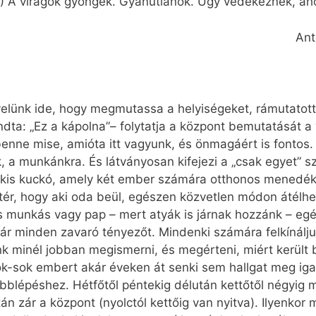
(…) A virágok gyöngék. Gyanútlanok. Úgy védekeznek, ah
Ant
 velünk ide, hogy megmutassa a helyiségeket, rámutatott 
ta: „Ez a kápolna”– folytatja a központ bemutatását a
benne mise, amióta itt vagyunk, és önmagáért is fontos. 
 a munkánkra. És látványosan kifejezi a „csak egyet” sze
: kis kuckó, amely két ember számára otthonos menedék.
ér, hogy aki oda beül, egészen közvetlen módon átélhe
s munkás vagy pap – mert atyák is járnak hozzánk – egés
zár minden zavaró tényezőt. Mindenki számára felkínálj
énk minél jobban megismerni, és megérteni, miért került
Sok-sok embert akár éveken át senki sem hallgat meg ig
bblépéshez. Hétfőtől péntekig délután kettőtől négyi
án zár a központ (nyolctól kettőig van nyitva). Ilyenko