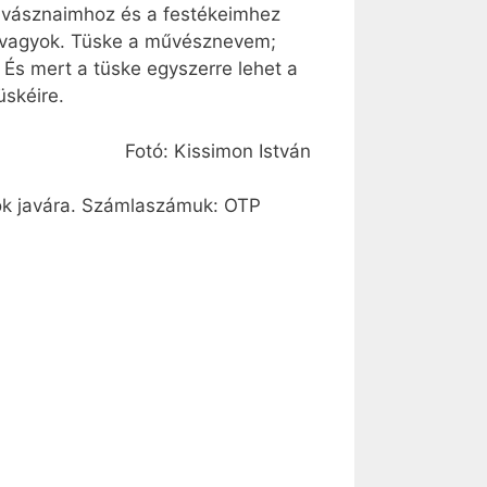
 a vásznaimhoz és a festékeimhez
ár vagyok. Tüske a művésznevem;
És mert a tüske egyszerre lehet a
üskéire.
Fotó: Kissimon István
lók javára. Számlaszámuk: OTP