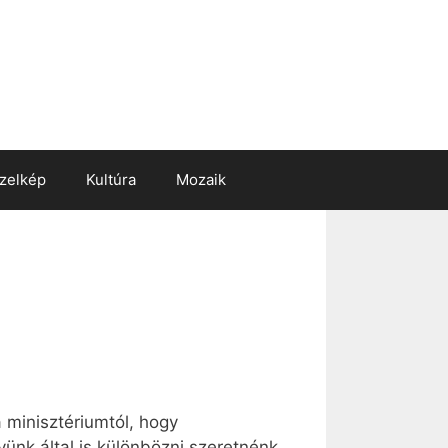
zelkép
Kultúra
Mozaik
 minisztériumtól, hogy
ünk által is különbözni szeretnénk