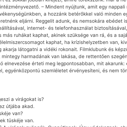
tézményvezető. – Mindent nyújtunk, amit egy nappali me
 tevékenységünkben, a hozzánk betérőkkel való minden e
retnénk eljárni. Reggelit adunk, és nemsokára ebédet is
állításával, internet- és telefonhasználat biztosításával
és más ruhákat kaphat, akinek szüksége van rá, és a saj
 élelmiszercsomagot kaphat, ha krízishelyzetben van, kiv
g akarja látogatni a vidéki rokonait. Filmklubunk és k
nk mintegy harmadának van lakása, de rettentően szegé
ó elnevezése érteti meg legpontosabban, mit akarunk: 
l, egyénközpontú szemléletet érvényesíteni, és nem tö
eszi a virágokat is?
az útjába akad.
üskéje van?
nek tüskéje van.