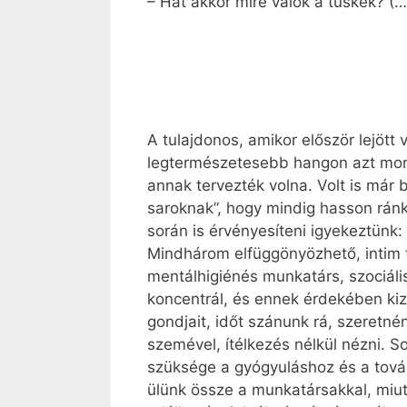
– Hát akkor mire valók a tüskék? 
A tulajdonos, amikor először lejött
legtermészetesebb hangon azt mond
annak tervezték volna. Volt is már 
saroknak”, hogy mindig hasson ránk,
során is érvényesíteni igyekeztünk
Mindhárom elfüggönyözhető, intim t
mentálhigiénés munkatárs, szociáli
koncentrál, és ennek érdekében ki
gondjait, időt szánunk rá, szeretn
szemével, ítélkezés nélkül nézni. 
szüksége a gyógyuláshoz és a tová
ülünk össze a munkatársakkal, miut