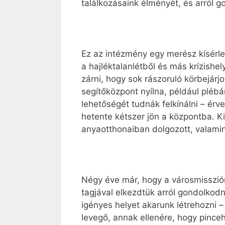
találkozásaink élményét, és arról 
Ez az intézmény egy merész kísérlet
a hajléktalanlétből és más krízishe
zárni, hogy sok rászoruló körbejár
segítőközpont nyílna, például pléb
lehetőségét tudnák felkínálni – ér
hetente kétszer jön a központba. 
anyaotthonaiban dolgozott, valamint
Négy éve már, hogy a városmisszió
tagjával elkezdtük arról gondolkod
igényes helyet akarunk létrehozni –
levegő, annak ellenére, hogy pinc