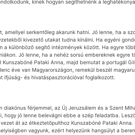
gondolkodunk, kinek hogyan segíthetnénk a leghatékony
, amellyel serkentőleg akarunk hatni. Jó lenne, ha a sz
lyzetekből kivezető utakat tudna kínálni. Ha egyéni gon
jon a különböző segítő intézmények között. Ha egyre tö
ániákon. Jó lenne, ha a nehéz sorsú embereknek egyre t
vel Kunszabóné Pataki Anna, majd bemutat a portugál G
Kilenc éve van Magyarországon, remekül beszél magyaru
 ifjúság- és hivatáspasztorációval foglalkozott.
n diakónus férjemmel, az Új Jeruzsálem és a Szent Mih
ni, hogy jó lenne belevágni ebbe a szép feladatba. Le
 vezet át az étkeztetőpulthoz Kunszabóné Pataki Anna. – 
ehelyiségben vagyunk, ezért helyezünk hangsúlyt a bere