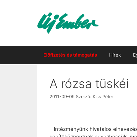
Kilépés
a
tartalomba
Előfizetés és támogatás
Hírek
E
A rózsa tüskéi
2011-09-09
Szerző:
Kiss Péter
– Intézményünk hivatalos elnevezés
segítőközpontnak nevezhessük, mert