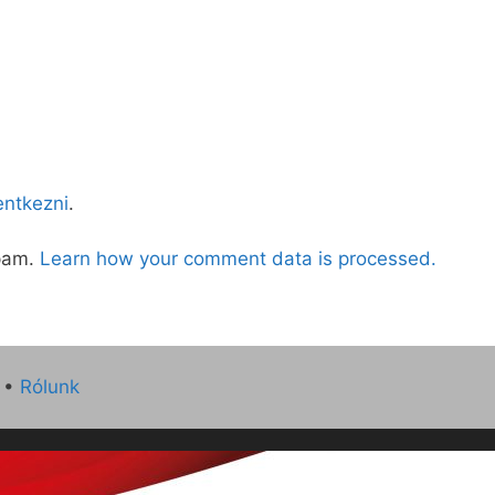
lentkezni
.
spam.
Learn how your comment data is processed.
•
Rólunk