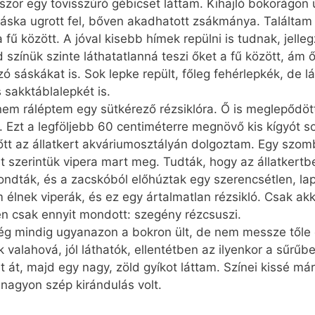
zör egy tövisszúró gébicset láttam. Kihajló bokorágon ü
 sáska ugrott fel, bőven akadhatott zsákmánya. Találtam
fű között. A jóval kisebb hímek repülni is tudnak, jell
 színük szinte láthatatlanná teszi őket a fű között, ám 
ó sáskákat is. Sok lepke repült, főleg fehérlepkék, de 
sakktáblalepkét is.
em ráléptem egy sütkérező rézsiklóra. Ő is meglepődöt
. Ezt a legföljebb 60 centiméterre megnövő kis kígyót s
tt az állatkert akváriumosztályán dolgoztam. Egy szomb
it szerintük vipera mart meg. Tudták, hogy az állatkertb
 – mondták, és a zacskóból előhúztak egy szerencsétlen, l
élnek viperák, és ez egy ártalmatlan rézsikló. Csak akk
den csak ennyit mondott: szegény rézcsuszi.
ég mindig ugyanazon a bokron ült, de nem messze tőle 
 valahová, jól láthatók, ellentétben az ilyenkor a sűrű
t át, majd egy nagy, zöld gyíkot láttam. Színei kissé má
nagyon szép kirándulás volt.