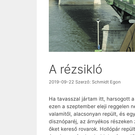
A rézsikló
2019-09-22
Szerző:
Schmidt Egon
Ha tavasszal jártam itt, harsogott
ezen a szeptember eleji reggelen n
valamitől, alacsonyan repült, és e
disznóparéj, az árnyékos részeken z
őket kereső rovarok. Hollópár repült