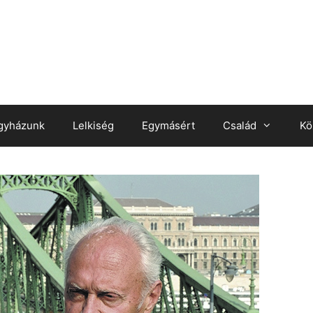
gyházunk
Lelkiség
Egymásért
Család
Kö