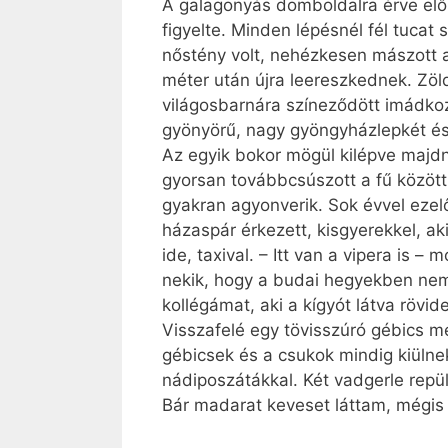
A galagonyás domboldalra érve elős
figyelte. Minden lépésnél fél tucat
nőstény volt, nehézkesen mászott a 
méter után újra leereszkednek. Zöld
világosbarnára színeződött imádkoz
gyönyörű, nagy gyöngyházlepkét és 
Az egyik bokor mögül kilépve majdn
gyorsan továbbcsúszott a fű között
gyakran agyonverik. Sok évvel ezelő
házaspár érkezett, kisgyerekkel, ak
ide, taxival. – Itt van a vipera is
nekik, hogy a budai hegyekben nem 
kollégámat, aki a kígyót látva rövi
Visszafelé egy tövisszúró gébics m
gébicsek és a csukok mindig kiülnek
nádiposzátákkal. Két vadgerle repül
Bár madarat keveset láttam, mégis 