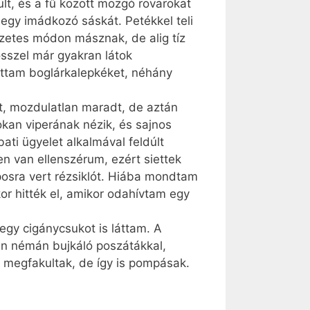
lt, és a fű között mozgó rovarokat
 egy imádkozó sáskát. Petékkel teli
egzetes módon másznak, de alig tíz
ősszel már gyakran látok
láttam boglárkalepkéket, néhány
t, mozdulatlan maradt, de aztán
okan viperának nézik, és sajnos
ati ügyelet alkalmával feldúlt
en van ellenszérum, ezért siettek
aposra vert rézsiklót. Hiába mondtam
or hitték el, amikor odahívtam egy
egy cigánycsukot is láttam. A
ben némán bujkáló poszátákkal,
r megfakultak, de így is pompásak.