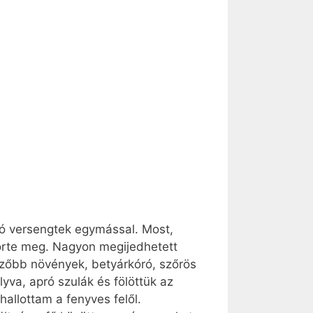
igó versengtek egymással. Most,
törte meg. Nagyon megijedhetett
özőbb növények, betyárkóró, szőrös
yva, apró szulák és fölöttük az
hallottam a fenyves felől.