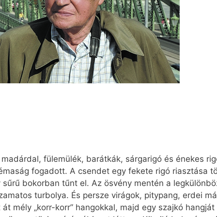
 a madárdal, fülemülék, barátkák, sárgarigó és énekes r
émaság fogadott. A csendet egy fekete rigó riasztása 
gy sűrű bokorban tűnt el. Az ösvény mentén a legkülönb
amatos turbolya. És persze virágok, pitypang, erdei mál
 át mély „korr-korr” hangokkal, majd egy szajkó hangját 