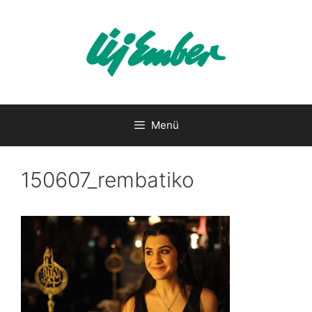
Kilépés
a
tartalomba
Menü
150607_rembatiko