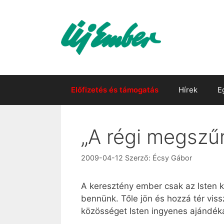
Kilépés
a
tartalomba
Előfizetés és támogatás
Hírek
E
„A régi megszűn
2009-04-12
Szerző:
Écsy Gábor
A keresztény ember csak az Isten 
bennünk. Tőle jön és hozzá tér viss
közösséget Isten ingyenes ajándék