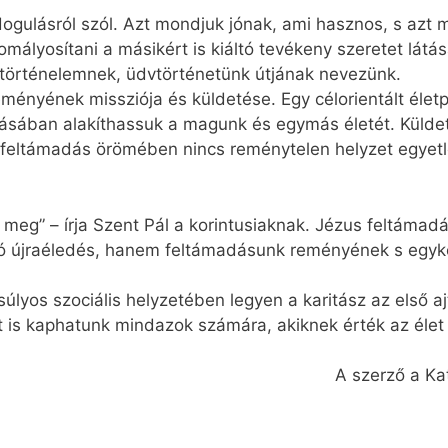
gulásról szól. Azt mondjuk jónak, ami hasznos, s azt mo
homályosítani a másikért is kiáltó tevékeny szeretet látá
 történelemnek, üdvtörténetünk útjának nevezünk.
ményének missziója és küldetése. Egy célorientált éle
ásában alakíthassuk a magunk és egymás életét. Küldeté
 a feltámadás örömében nincs reménytelen helyzet egye
lt meg” – írja Szent Pál a korintusiaknak. Jézus feltám
ló újraéledés, hanem feltámadásunk reményének s egyko
úlyos szociális helyzetében legyen a karitász az első 
is kaphatunk mindazok számára, akiknek érték az élet 
A szerző a Ka