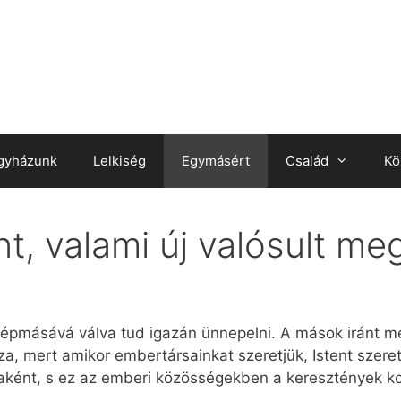
gyházunk
Lelkiség
Egymásért
Család
Kö
t, valami új valósult me
képmásává válva tud igazán ünnepelni. A mások iránt m
za, mert amikor embertársainkat szeretjük, Istent szeret
aként, s ez az emberi közösségekben a keresztények ko