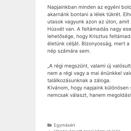
Napjainkban minden az egyéni boldo
akarnánk bontani a lélek tükrét. El
utasok vagyunk azon az úton, amit
Húsvét van. A feltámadás nagy ese
lehetősége, hogy Krisztus feltámad
életünk célját. Bizonyosság, mert
nép számára sem.
„A régi megszűnt, valami új valósu
nem a régi vagy a mai énünkkel va
találkozásunknak a záloga.
Kívánom, hogy napjaink különösen s
nemcsak választ, hanem megoldást 
Kategória
Egymásért