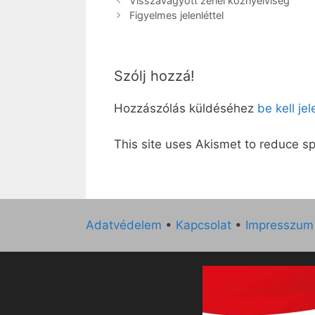
Visszavágyott zenei köznyelviség
Figyelmes jelenléttel
Szólj hozzá!
Hozzászólás küldéséhez
be kell je
This site uses Akismet to reduce 
Adatvédelem
•
Kapcsolat
•
Impresszum