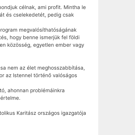
ndjuk célnak, ami profit. Mintha le
sát és cselekedetét, pedig csak
tprogram megvalósíthatóságának
s, hogy benne ismerjük fel földi
tlen közösség, egyetlen ember vagy
adása nem az élet meghosszabbítása,
r az Istennel történő valóságos
ajtó, ahonnan problémáinkra
értelme.
tolikus Karitász országos igazgatója