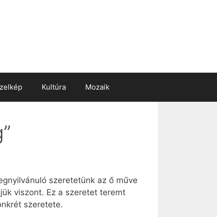
zelkép
Kultúra
Mozaik
g”
egnyilvánuló szeretetünk az ő műve
jük viszont. Ez a szeretet teremt
nkrét szeretete.