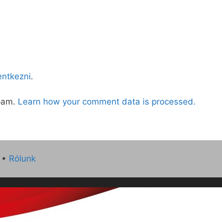
lentkezni
.
spam.
Learn how your comment data is processed.
•
Rólunk