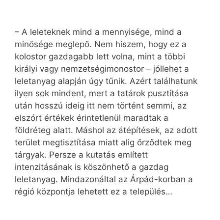
– A leleteknek mind a mennyisége, mind a
minősége meglepő. Nem hiszem, hogy ez a
kolostor gazdagabb lett volna, mint a többi
királyi vagy nemzetségimonostor – jóllehet a
leletanyag alapján úgy tűnik. Azért találhatunk
ilyen sok mindent, mert a tatárok pusztítása
után hosszú ideig itt nem történt semmi, az
elszórt értékek érintetlenül maradtak a
földréteg alatt. Máshol az átépítések, az adott
terület megtisztítása miatt alig őrződtek meg
tárgyak. Persze a kutatás említett
intenzitásának is köszönhető a gazdag
leletanyag. Mindazonáltal az Árpád-korban a
régió központja lehetett ez a település…