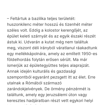
– Feltártuk a bazilika teljes területét:
huszonkilenc méter hosszú és tizenhét méter
széles volt. Eddig a kolostor kerengőjét, az
épület keleti szárnyát és az egyik északi részét
ástuk ki. Udvarán a kutat még nem találtuk
meg, viszont déli irányból váratlanul ráakadtunk
egy mellékkápolnára, amely az említett 1950-es
földelhordás folytán erősen sérült. Ma már
ismerjük az épületegyüttes teljes alaprajzát.
Annak idején kulturális és gazdasági
szempontból egyaránt pezsgett itt az élet. Erre
utalnak a Rómából származó
zarándokjelvények. De örmény pénzérmét is
találtunk, amely egy jeruzsálemi úton vagy
keresztes hadjáratban részt vett egykori helyi