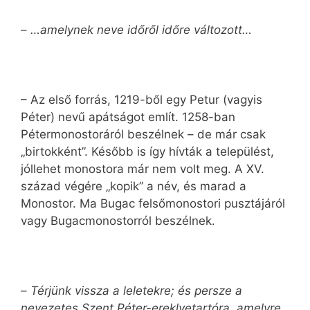
–
…amelynek neve időről időre változott…
– Az első forrás, 1219-ből egy Petur (vagyis
Péter) nevű apátságot említ. 1258-ban
Pétermonostoráról beszélnek – de már csak
„birtokként”. Később is így hívták a települést,
jóllehet monostora már nem volt meg. A XV.
század végére „kopik” a név, és marad a
Monostor. Ma Bugac felsőmonostori pusztájáról
vagy Bugacmonostorról beszélnek.
–
Térjünk vissza a leletekre; és persze a
nevezetes Szent Péter-ereklyetartóra, amelyre