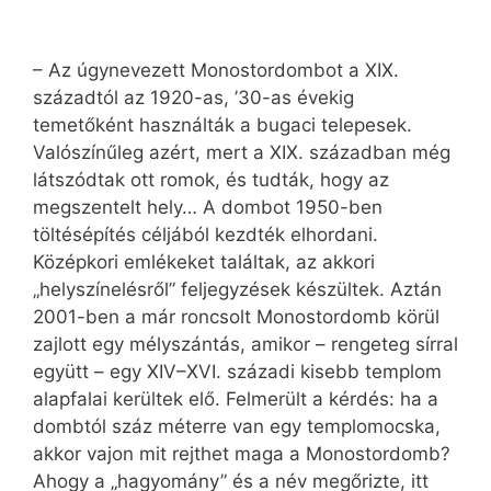
– Az úgynevezett Monostordombot a XIX.
századtól az 1920-as, ’30-as évekig
temetőként használták a bugaci telepesek.
Valószínűleg azért, mert a XIX. században még
látszódtak ott romok, és tudták, hogy az
megszentelt hely… A dombot 1950-ben
töltésépítés céljából kezdték elhordani.
Középkori emlékeket találtak, az akkori
„helyszínelésről” feljegyzések készültek. Aztán
2001-ben a már roncsolt Monostordomb körül
zajlott egy mélyszántás, amikor – rengeteg sírral
együtt – egy XIV–XVI. századi kisebb templom
alapfalai kerültek elő. Felmerült a kérdés: ha a
dombtól száz méterre van egy templomocska,
akkor vajon mit rejthet maga a Monostordomb?
Ahogy a „hagyomány” és a név megőrizte, itt