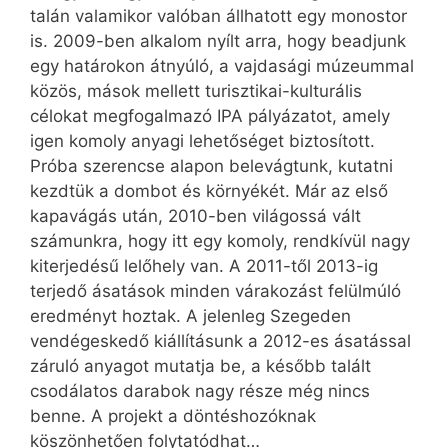
talán valamikor valóban állhatott egy monostor
is. 2009-ben alkalom nyílt arra, hogy beadjunk
egy határokon átnyúló, a vajdasági múzeummal
közös, mások mellett turisztikai-kulturális
célokat megfogalmazó IPA pályázatot, amely
igen komoly anyagi lehetőséget biztosított.
Próba szerencse alapon belevágtunk, kutatni
kezdtük a dombot és környékét. Már az első
kapavágás után, 2010-ben világossá vált
számunkra, hogy itt egy komoly, rendkívül nagy
kiterjedésű lelőhely van. A 2011-től 2013-ig
terjedő ásatások minden várakozást felülmúló
eredményt hoztak. A jelenleg Szegeden
vendégeskedő kiállításunk a 2012-es ásatással
záruló anyagot mutatja be, a később talált
csodálatos darabok nagy része még nincs
benne. A projekt a döntéshozóknak
köszönhetően folytatódhat…