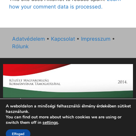
how your comment data is processed.
Adatvédelem
•
Kapcsolat
•
Impresszum
•
Rólunk
„Az Új Ember katolikus hetilap 2014. évi működésének
A weboldalon a minőségi felhasználói élmény érdekében sütiket
támogatását az EGYH-KCP-14-P-0121 sz. támogatási
használunk.
szerződés keretében 3 000 000 Ft összegben támogatta az
You can find out more about which cookies we are using or
Emberi Erőforrások Minisztériuma.”
switch them off in
settings
.
Elfogad
© 2026 Magyar Kurír - Új Ember
• Készült
GeneratePress