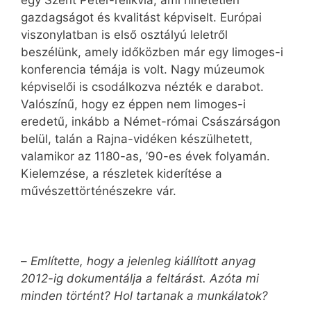
egy Szent Péter-relikvia, ami hihetetlen
gazdagságot és kvalitást képviselt. Európai
viszonylatban is első osztályú leletről
beszélünk, amely időközben már egy limoges-i
konferencia témája is volt. Nagy múzeumok
képviselői is csodálkozva nézték e darabot.
Valószínű, hogy ez éppen nem limoges-i
eredetű, inkább a Német-római Császárságon
belül, talán a Rajna-vidéken készülhetett,
valamikor az 1180-as, ’90-es évek folyamán.
Kielemzése, a részletek kiderítése a
művészettörténészekre vár.
–
Említette, hogy a jelenleg kiállított anyag
2012-ig dokumentálja a feltárást. Azóta mi
minden történt? Hol tartanak a munkálatok?