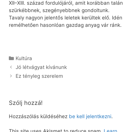
XII–XIII. század fordulójáról, amit korábban talán
szürkébbnek, szegényebbnek gondoltunk.
Tavaly nagyon jelentős leletek kerültek elő. Idén
remélhetően hasonlóan gazdag anyag vár ránk.
Kategória
Kultúra
Jó létvágyat kívánunk
Ez tényleg szerelem
Szólj hozzá!
Hozzászólás küldéséhez
be kell jelentkezni
.
This site uses Akismet to reduce spam.
Learn