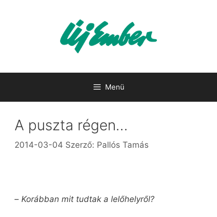
Kilépés
a
tartalomba
Menü
A puszta régen…
2014-03-04
Szerző:
Pallós Tamás
–
Korábban mit tudtak a lelőhelyről?