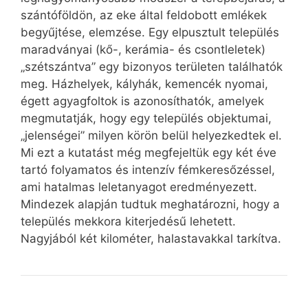
szántóföldön, az eke által feldobott emlékek
begyűjtése, elemzése. Egy elpusztult település
maradványai (kő-, kerámia- és csontleletek)
„szétszántva” egy bizonyos területen találhatók
meg. Házhelyek, kályhák, kemencék nyomai,
égett agyagfoltok is azonosíthatók, amelyek
megmutatják, hogy egy település objektumai,
„jelenségei” milyen körön belül helyezkedtek el.
Mi ezt a kutatást még megfejeltük egy két éve
tartó folyamatos és intenzív fémkeresőzéssel,
ami hatalmas leletanyagot eredményezett.
Mindezek alapján tudtuk meghatározni, hogy a
település mekkora kiterjedésű lehetett.
Nagyjából két kilométer, halastavakkal tarkítva.