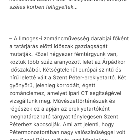
széles körben felfigyeltek…
– A limoges-i zománcművesség darabjai főként
a tatárjárás előtti időszak gazdagságát
mutatják. Közel négyezer fémtárgyunk van,
köztük több száz aranyozott lelet az Árpádkor
időszakából. Kétségtelenül európai szintű és
hírű leletté vált a Szent Péter-ereklyetartó. Két
gyönyörű, jelenleg korrodált, égett
zománclemez, amelyet ipari CT segítségével
vizsgáltunk meg. Művészettörténészek és
régészek ez alapján az ereklyetartóként
meghatározható tárgyat ténylegesen Szent
Péterhez kapcsolják. Ami azt jelenti, hogy
Pétermonostorában nagy valószínűséggel volt