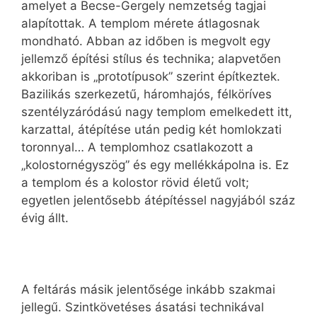
amelyet a Becse-Gergely nemzetség tagjai
alapítottak. A templom mérete átlagosnak
mondható. Abban az időben is megvolt egy
jellemző építési stílus és technika; alapvetően
akkoriban is „prototípusok” szerint építkeztek.
Bazilikás szerkezetű, háromhajós, félköríves
szentélyzáródású nagy templom emelkedett itt,
karzattal, átépítése után pedig két homlokzati
toronnyal… A templomhoz csatlakozott a
„kolostornégyszög” és egy mellékkápolna is. Ez
a templom és a kolostor rövid életű volt;
egyetlen jelentősebb átépítéssel nagyjából száz
évig állt.
A feltárás másik jelentősége inkább szakmai
jellegű. Szintkövetéses ásatási technikával