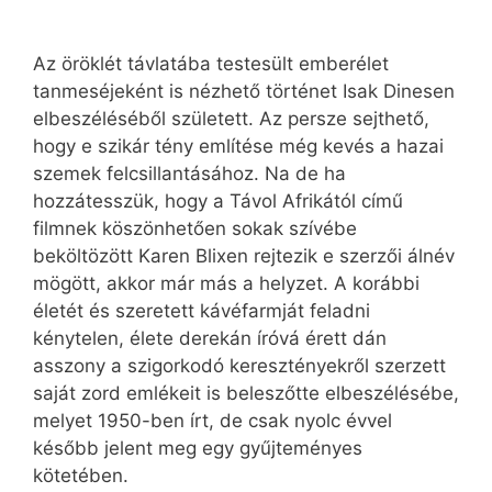
Az öröklét távlatába testesült emberélet
tanmeséjeként is nézhető történet Isak Dinesen
elbeszéléséből született. Az persze sejthető,
hogy e szikár tény említése még kevés a hazai
szemek felcsillantásához. Na de ha
hozzátesszük, hogy a Távol Afrikától című
filmnek köszönhetően sokak szívébe
beköltözött Karen Blixen rejtezik e szerzői álnév
mögött, akkor már más a helyzet. A korábbi
életét és szeretett kávéfarmját feladni
kénytelen, élete derekán íróvá érett dán
asszony a szigorkodó keresztényekről szerzett
saját zord emlékeit is beleszőtte elbeszélésébe,
melyet 1950-ben írt, de csak nyolc évvel
később jelent meg egy gyűjteményes
kötetében.