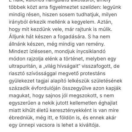
többek közt arra figyelmeztet szelíden: legyünk
mindig résen, hiszen sosem tudhatjuk, milyen
irányból érkezik mellénk a kegyelem. Aztán,
hogy mit kezdünk vele, már rajtunk is múlik.
Álljunk hát készen a fogadására. S ha nem
állnánk készen, még mindig van remény.
Mindezt ízlésesen, mondjuk ínycsiklandó
módon rajzolja elénk a történet, melyben egy
ultrapuritán, a „világ hívságait” visszafogott, de
riasztó szívóssággal megvető protestáns
gyülekezet tagjai alapító lelkészük születésének
századik évfordulóján összegyűlve azon kapják
magukat, hogy sajnos jól megszokott, s nem
egyszerűen a nekik jutott kellemetlen éghajlat
miatt kihűlt életű keresztényekként is van mire
ébredniük, még itt, e földön is, és ennek akár
egy ünnepi vacsora is lehet a kiváltója.