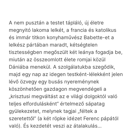
A nem pusztán a testet tápláló, új életre
megnyitó lakoma lelkét, a francia és katolikus
és immár titkon konyhaművész Babette-et a
lelkész pártában maradt, kétségtelen
tisztességben megőszült két leánya fogadja be,
miután az összeomlott élete romjai közül
Dániába menekül. A szolgálatukba szegődik,
majd egy nap az idegen testként-lélekként jelen
lévő özvegy egy busás nyereménynek
köszönhetően gazdagon megvendégeli a
„krisztusi megváltást az e világi dolgoktól való
teljes elfordulásként” értelmező sápatag
gyülekezetet, melynek tagjai „féltek a
szeretettől” (a két röpke idézet Ferenc pápától
való). És kezdetét veszi az átalakulás…