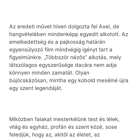
Az eredeti művet híven dolgozta fel Axel, de
hangvételében mindenképp egyedit alkotott. Az
emelkedettség és a pajkosság határán
egyensúlyozó film mindvégig igényt tart a
figyelmünkre. „Többször nézős” alkotás, mely
látszólagos egyszerűsége dacára nem adja
könnyen minden zamatát. Olyan
bújócskázósan, mintha egy kobold mesélné újra
egy szent legendáját.
Miközben falakat mesterkélünk test és lélek,
világ és egyház, profán és szent közé, sose
feledjük, hogy az, akitől az életet, az