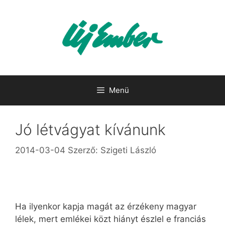
Kilépés
a
tartalomba
Menü
Jó létvágyat kívánunk
2014-03-04
Szerző:
Szigeti László
Ha ilyenkor kapja magát az érzékeny magyar
lélek, mert emlékei közt hiányt észlel e franciás