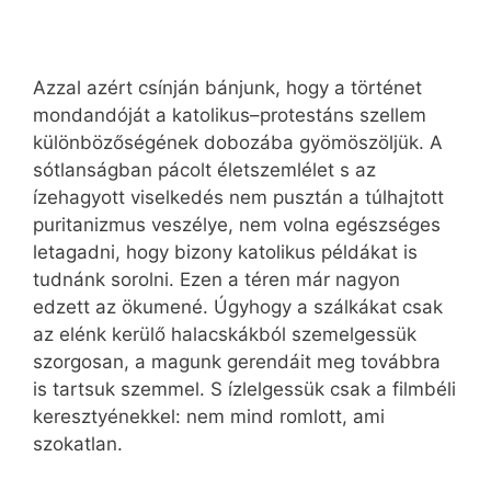
Azzal azért csínján bánjunk, hogy a történet
mondandóját a katolikus–protestáns szellem
különbözőségének dobozába gyömöszöljük. A
sótlanságban pácolt életszemlélet s az
ízehagyott viselkedés nem pusztán a túlhajtott
puritanizmus veszélye, nem volna egészséges
letagadni, hogy bizony katolikus példákat is
tudnánk sorolni. Ezen a téren már nagyon
edzett az ökumené. Úgyhogy a szálkákat csak
az elénk kerülő halacskákból szemelgessük
szorgosan, a magunk gerendáit meg továbbra
is tartsuk szemmel. S ízlelgessük csak a filmbéli
keresztyénekkel: nem mind romlott, ami
szokatlan.