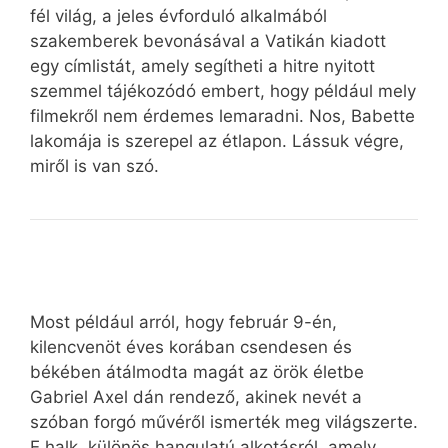
fél világ, a jeles évforduló alkalmából
szakemberek bevonásával a Vatikán kiadott
egy címlistát, amely segítheti a hitre nyitott
szemmel tájékozódó embert, hogy például mely
filmekről nem érdemes lemaradni. Nos, Babette
lakomája is szerepel az étlapon. Lássuk végre,
miről is van szó.
Most például arról, hogy február 9-én,
kilencvenöt éves korában csendesen és
békében átálmodta magát az örök életbe
Gabriel Axel dán rendező, akinek nevét a
szóban forgó művéről ismerték meg világszerte.
E halk, különös hangulatú alkotásról, amely