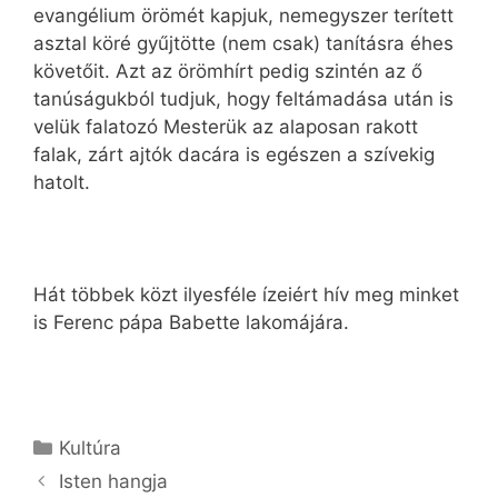
evangélium örömét kapjuk, nemegyszer terített
asztal köré gyűjtötte (nem csak) tanításra éhes
követőit. Azt az örömhírt pedig szintén az ő
tanúságukból tudjuk, hogy feltámadása után is
velük falatozó Mesterük az alaposan rakott
falak, zárt ajtók dacára is egészen a szívekig
hatolt.
Hát többek közt ilyesféle ízeiért hív meg minket
is Ferenc pápa Babette lakomájára.
Kategória
Kultúra
Isten hangja