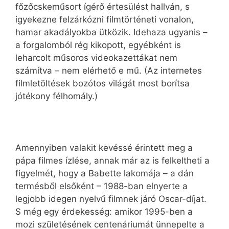
főzőcskeműsort ígérő értesülést hallván, s
igyekezne felzárkózni filmtörténeti vonalon,
hamar akadályokba ütközik. Idehaza ugyanis –
a forgalomból rég kikopott, egyébként is
leharcolt műsoros videokazettákat nem
számítva – nem elérhető e mű. (Az internetes
filmletöltések bozótos világát most borítsa
jótékony félhomály.)
Amennyiben valakit kevéssé érintett meg a
pápa filmes ízlése, annak már az is felkeltheti a
figyelmét, hogy a Babette lakomája – a dán
termésből elsőként – 1988-ban elnyerte a
legjobb idegen nyelvű filmnek járó Oscar-díjat.
S még egy érdekesség: amikor 1995-ben a
mozi születésének centenáriumát ünnepelte a