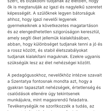
szert, és bizakodni tudjanak az életben, hogy
ők is megtanulják az igazi és nagylelkű szeretet
képességét. A szülőknek legyen bátorságuk
ahhoz, hogy igazi nevelői legyenek
gyermekeiknek a következetes magatartáson
és az elengedhetetlen szigorúságon keresztül,
amely segíti őket jellemük kialakításában,
abban, hogy különbséget tudjanak tenni a jó és
a rossz között, és stabil életszabályokat
tudjanak kialakítani maguknak. Ezekre ugyanis
szükségük lesz az élet nehézségei között.
A pedagógusokhoz, nevelőkhöz intézve szavait
a Szentatya fontosnak mondta azt, hogy a
gyakran tapasztalt nehézségek, értetlenség és
csalódások ellenére úgy tekintsenek
munkájukra, mint magasrendű feladatra.
Tevékenységük ne szorítkozzék a tudás, az