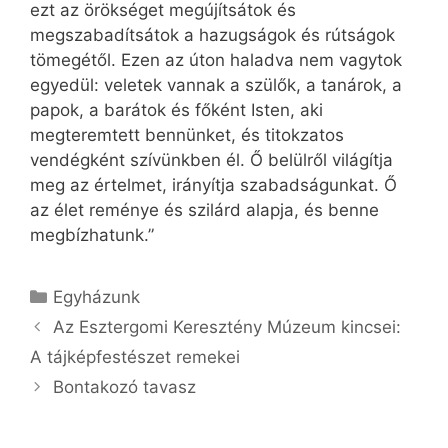
ezt az örökséget megújítsátok és
megszabadítsátok a hazugságok és rútságok
tömegétől. Ezen az úton haladva nem vagytok
egyedül: veletek vannak a szülők, a tanárok, a
papok, a barátok és főként Isten, aki
megteremtett bennünket, és titokzatos
vendégként szívünkben él. Ő belülről világítja
meg az értelmet, irányítja szabadságunkat. Ő
az élet reménye és szilárd alapja, és benne
megbízhatunk.”
Kategória
Egyházunk
Az Esztergomi Keresztény Múzeum kincsei:
A tájképfestészet remekei
Bontakozó tavasz