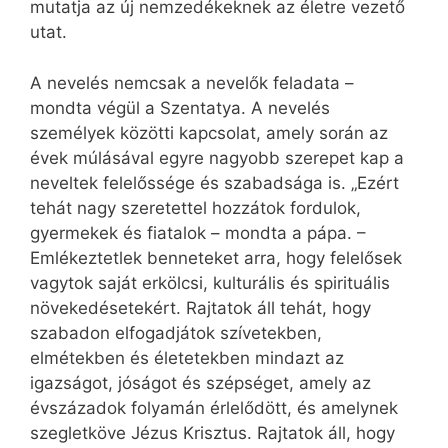
mutatja az új nemzedékeknek az életre vezető
utat.
A nevelés nemcsak a nevelők feladata –
mondta végül a Szentatya. A nevelés
személyek közötti kapcsolat, amely során az
évek múlásával egyre nagyobb szerepet kap a
neveltek felelőssége és szabadsága is. „Ezért
tehát nagy szeretettel hozzátok fordulok,
gyermekek és fiatalok – mondta a pápa. –
Emlékeztetlek benneteket arra, hogy felelősek
vagytok saját erkölcsi, kulturális és spirituális
növekedésetekért. Rajtatok áll tehát, hogy
szabadon elfogadjátok szívetekben,
elmétekben és életetekben mindazt az
igazságot, jóságot és szépséget, amely az
évszázadok folyamán érlelődött, és amelynek
szegletköve Jézus Krisztus. Rajtatok áll, hogy