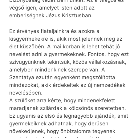
bizonyosság vezet bennünket. Az a világos és
végső igen, amelyet Isten adott az
emberiségnek Jézus Krisztusban.
Ez érvényes fiataljainkra és azokra a
kisgyermekekre is, akik most jelennek meg az
élet küszöbén. A mai korban is lehet tehát jó
nevelést adni a gyermekeknek. Fontos, hogy ezt
szívügyünknek tekintsük, közös vállalkozásnak,
amelyben mindenkinek szerepe van. A
Szentatya ezután egyenként megszólította
mindazokat, akik érdekeltek az új nemzedékek
nevelésében.
A szülőket arra kérte, hogy mindenekfelett
maradjanak szilárdak a kölcsönös szeretetben.
Ez ugyanis az első és legnagyobb ajándék, amit
gyermekeiknek adhatnak, hogy derűsen
növekedjenek, hogy önbizalomra tegyenek