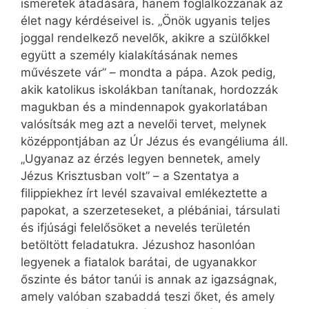
ismeretek átadására, hanem foglalkozzanak az
élet nagy kérdéseivel is. „Önök ugyanis teljes
joggal rendelkező nevelők, akikre a szülőkkel
együtt a személy kialakításának nemes
művészete vár” – mondta a pápa. Azok pedig,
akik katolikus iskolákban tanítanak, hordozzák
magukban és a mindennapok gyakorlatában
valósítsák meg azt a nevelői tervet, melynek
középpontjában az Úr Jézus és evangéliuma áll.
„Ugyanaz az érzés legyen bennetek, amely
Jézus Krisztusban volt” – a Szentatya a
filippiekhez írt levél szavaival emlékeztette a
papokat, a szerzeteseket, a plébániai, társulati
és ifjúsági felelősöket a nevelés területén
betöltött feladatukra. Jézushoz hasonlóan
legyenek a fiatalok barátai, de ugyanakkor
őszinte és bátor tanúi is annak az igazságnak,
amely valóban szabaddá teszi őket, és amely