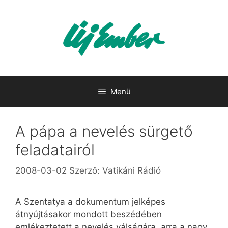
Kilépés
a
tartalomba
Menü
A pápa a nevelés sürgető
feladatairól
2008-03-02
Szerző:
Vatikáni Rádió
A Szentatya a dokumentum jelképes
átnyújtásakor mondott beszédében
emlékeztetett a nevelés válságára, arra a nagy