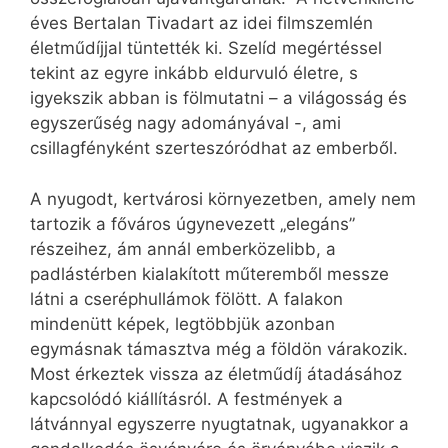
éves Bertalan Tivadart az idei filmszemlén
életműdíjjal tüntették ki. Szelíd megértéssel
tekint az egyre inkább eldurvuló életre, s
igyekszik abban is fölmutatni – a világosság és
egyszerűség nagy adományával -, ami
csillagfényként szerteszóródhat az emberből.
A nyugodt, kertvárosi környezetben, amely nem
tartozik a főváros úgynevezett „elegáns”
részeihez, ám annál emberközelibb, a
padlástérben kialakított műteremből messze
látni a cseréphullámok fölött. A falakon
mindenütt képek, legtöbbjük azonban
egymásnak támasztva még a földön várakozik.
Most érkeztek vissza az életműdíj átadásához
kapcsolódó kiállításról. A festmények a
látvánnyal egyszerre nyugtatnak, ugyanakkor a