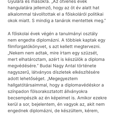
Gyulára és másokra. „Az ötvenes évek
hangulatára jellemző, hogy az öt év alatt hat
alkalommal távolítottak el a főiskoláról politikai
okok miatt. S mindig a tanárok mentettek meg.”
A főiskolai évek végén a tanulmányi osztály
nem engedte diplomázni. A többiek kaptak egy
filmforgatókönyvet, s azt kellett megtervezni.
„Nekem nem adtak, mire írtam egy szüzsét,
mert elhatároztam, azért is készülök a diploma
megvédésére.” Budai Nagy Antal története
nagyszerű, látványos díszletek elkészítésére
adott lehetőséget. „Megegyeztem
hallgatótársaimmal, hogy a diplomavédéskor a
színpadon fölsorakoztatott állványokra
becsempészik az én képeimet is. Amikor ezekre
kerül a sor, bejelentem, én vagyok az, akit nem
engednek diplomázni, de készültem, kérem,