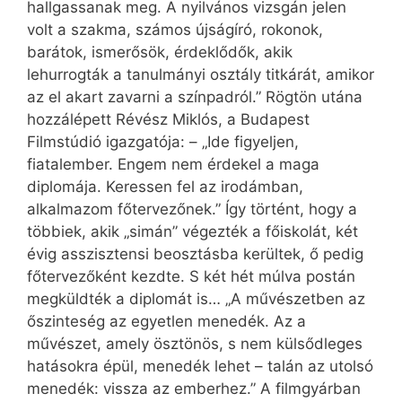
hallgassanak meg. A nyilvános vizsgán jelen
volt a szakma, számos újságíró, rokonok,
barátok, ismerősök, érdeklődők, akik
lehurrogták a tanulmányi osztály titkárát, amikor
az el akart zavarni a színpadról.” Rögtön utána
hozzálépett Révész Miklós, a Budapest
Filmstúdió igazgatója: – „Ide figyeljen,
fiatalember. Engem nem érdekel a maga
diplomája. Keressen fel az irodámban,
alkalmazom főtervezőnek.” Így történt, hogy a
többiek, akik „simán” végezték a főiskolát, két
évig asszisztensi beosztásba kerültek, ő pedig
főtervezőként kezdte. S két hét múlva postán
megküldték a diplomát is… „A művészetben az
őszinteség az egyetlen menedék. Az a
művészet, amely ösztönös, s nem külsődleges
hatásokra épül, menedék lehet – talán az utolsó
menedék: vissza az emberhez.” A filmgyárban