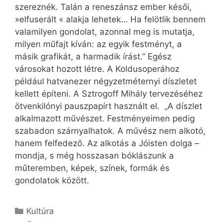
szereznék. Talán a reneszánsz ember késői,
»elfuserált « alakja lehetek… Ha felötlik bennem
valamilyen gondolat, azonnal meg is mutatja,
milyen műfajt kíván: az egyik festményt, a
másik grafikát, a harmadik írást.” Egész
városokat hozott létre. A Koldusoperához
például hatvanezer négyzetméternyi díszletet
kellett építeni. A Sztrogoff Mihály tervezéséhez
ötvenkilónyi pauszpapírt használt el. „A díszlet
alkalmazott művészet. Festményeimen pedig
szabadon szárnyalhatok. A művész nem alkotó,
hanem felfedező. Az alkotás a Jóisten dolga –
mondja, s még hosszasan bóklászunk a
műteremben, képek, színek, formák és
gondolatok között.
Kategória
Kultúra