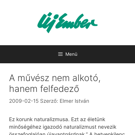
Kilépés
a
tartalomba
Menü
A művész nem alkotó,
hanem felfedező
2009-02-15
Szerző:
Elmer István
Ez korunk naturalizmusa. Ezt az életünk
minőségéhez igazodó naturalizmust nevezik
összefoglalóan újavantgárdnak.” A hetvenkilenc