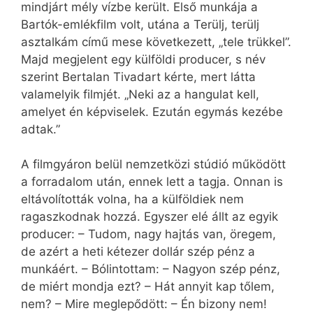
mindjárt mély vízbe került. Első munkája a
Bartók-emlékfilm volt, utána a Terülj, terülj
asztalkám című mese következett, „tele trükkel”.
Majd megjelent egy külföldi producer, s név
szerint Bertalan Tivadart kérte, mert látta
valamelyik filmjét. „Neki az a hangulat kell,
amelyet én képviselek. Ezután egymás kezébe
adtak.”
A filmgyáron belül nemzetközi stúdió működött
a forradalom után, ennek lett a tagja. Onnan is
eltávolították volna, ha a külföldiek nem
ragaszkodnak hozzá. Egyszer elé állt az egyik
producer: – Tudom, nagy hajtás van, öregem,
de azért a heti kétezer dollár szép pénz a
munkáért. – Bólintottam: – Nagyon szép pénz,
de miért mondja ezt? – Hát annyit kap tőlem,
nem? – Mire meglepődött: – Én bizony nem!