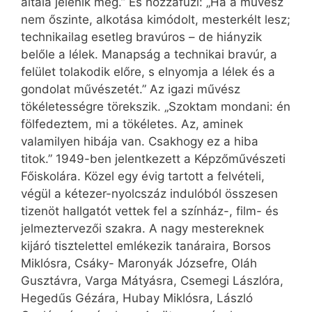
általa jelenik meg.” És hozzáfűzi: „Ha a művész
nem őszinte, alkotása kimódolt, mesterkélt lesz;
technikailag esetleg bravúros – de hiányzik
belőle a lélek. Manapság a technikai bravúr, a
felület tolakodik előre, s elnyomja a lélek és a
gondolat művészetét.” Az igazi művész
tökéletességre törekszik. „Szoktam mondani: én
fölfedeztem, mi a tökéletes. Az, aminek
valamilyen hibája van. Csakhogy ez a hiba
titok.” 1949-ben jelentkezett a Képzőművészeti
Főiskolára. Közel egy évig tartott a felvételi,
végül a kétezer-nyolcszáz indulóból összesen
tizenöt hallgatót vettek fel a színház-, film- és
jelmeztervezői szakra. A nagy mestereknek
kijáró tisztelettel emlékezik tanáraira, Borsos
Miklósra, Csáky- Maronyák Józsefre, Oláh
Gusztávra, Varga Mátyásra, Csemegi Lászlóra,
Hegedűs Gézára, Hubay Miklósra, László