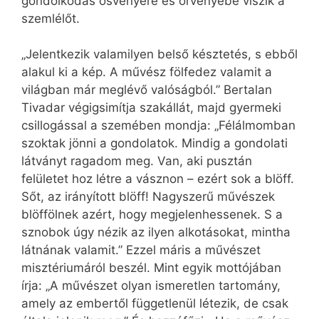
gondolkodás ösvényére és örvényébe viszik a
szemlélőt.
„Jelentkezik valamilyen belső késztetés, s ebből
alakul ki a kép. A művész fölfedez valamit a
világban már meglévő valóságból.” Bertalan
Tivadar végigsimítja szakállát, majd gyermeki
csillogással a szemében mondja: „Félálmomban
szoktak jönni a gondolatok. Mindig a gondolati
látványt ragadom meg. Van, aki pusztán
felületet hoz létre a vásznon – ezért sok a blöff.
Sőt, az irányított blöff! Nagyszerű művészek
blöffölnek azért, hogy megjelenhessenek. S a
sznobok úgy nézik az ilyen alkotásokat, mintha
látnának valamit.” Ezzel máris a művészet
misztériumáról beszél. Mint egyik mottójában
írja: „A művészet olyan ismeretlen tartomány,
amely az embertől függetlenül létezik, de csak