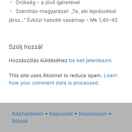
Örökség – a jövő ígéretével
Szentírás-magyarázat: „Te, aki leprásokkal
jársz…” Évközi hatodik vasárnap – Mk 1,40–45
Szólj hozzá!
Hozzászólás küldéséhez
be kell jelentkezni
.
This site uses Akismet to reduce spam.
Learn
how your comment data is processed.
Adatvédelem
•
Kapcsolat
•
Impresszum
•
Rólunk