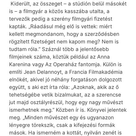
Kiderült, az összeget – a stúdión belül másokét
is – a filmgyár a közös kasszába utalta, a
tervezők pedig a szerény filmgyári fizetést
kapták. „Ráadásul még elő is vettek: miért
kellett megmondanom, hogy a szerződésben
rögzített fizetséget nem kapom meg? Nem is
tudtam róla.” Száznál több a jelentősebb
filmjeinek száma, köztük például az Anna
Karenina vagy Az Operaház fantomja. Külön is
említi Jean Delannoyt, a Francia Filmakadémia
elnökét, akivel jó néhány forgatáson dolgozott
együtt, s aki ezt írta róla: „Azoknak, akik az ő
tehetségébe vetik bizalmukat, az a szerencse
jut majd osztályrészül, hogy egy nagy művészt
ismerhetnek meg.” Közben ír is. Könyvei jelentek
meg. „Minden művészet egy és ugyanazon
lényegre törekszik, csak a kifejezési formák
mások. Ha ismerném a kottát, nyilván zenét is