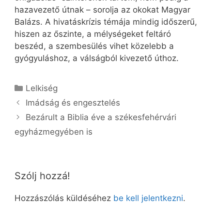
hazavezető útnak – sorolja az okokat Magyar
Balázs. A hivatáskrízis témája mindig időszerű,
hiszen az őszinte, a mélységeket feltáró
beszéd, a szembesülés vihet közelebb a
gyógyuláshoz, a válságból kivezető úthoz.
Kategória
Lelkiség
Imádság és engesztelés
Bezárult a Biblia éve a székesfehérvári
egyházmegyében is
Szólj hozzá!
Hozzászólás küldéséhez
be kell jelentkezni
.