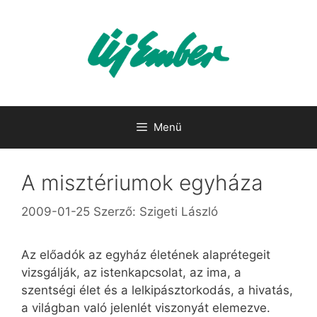
Kilépés
a
tartalomba
Menü
A misztériumok egyháza
2009-01-25
Szerző:
Szigeti László
Az előadók az egyház életének alaprétegeit
vizsgálják, az istenkapcsolat, az ima, a
szentségi élet és a lelkipásztorkodás, a hivatás,
a világban való jelenlét viszonyát elemezve.