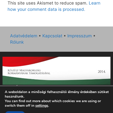
This site uses Akismet to reduce spam.
Learn
how your comment data is processed.
Adatvédelem
•
Kapcsolat
•
Impresszum
•
Rólunk
„Az Új Ember katolikus hetilap 2014. évi működésének
A weboldalon a minőségi felhasználói élmény érdekében sütiket
támogatását az EGYH-KCP-14-P-0121 sz. támogatási
használunk.
szerződés keretében 3 000 000 Ft összegben támogatta az
You can find out more about which cookies we are using or
Emberi Erőforrások Minisztériuma.”
switch them off in
settings
.