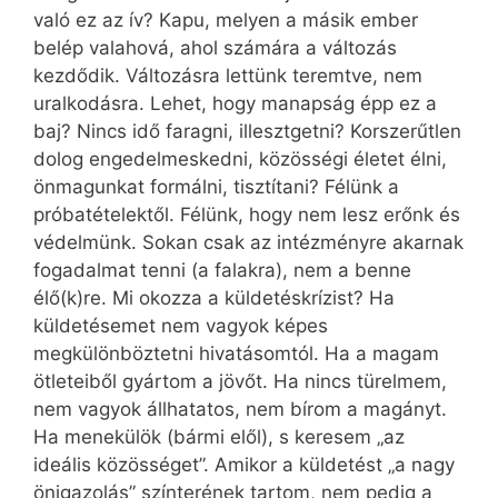
való ez az ív? Kapu, melyen a másik ember
belép valahová, ahol számára a változás
kezdődik. Változásra lettünk teremtve, nem
uralkodásra. Lehet, hogy manapság épp ez a
baj? Nincs idő faragni, illesztgetni? Korszerűtlen
dolog engedelmeskedni, közösségi életet élni,
önmagunkat formálni, tisztítani? Félünk a
próbatételektől. Félünk, hogy nem lesz erőnk és
védelmünk. Sokan csak az intézményre akarnak
fogadalmat tenni (a falakra), nem a benne
élő(k)re. Mi okozza a küldetéskrízist? Ha
küldetésemet nem vagyok képes
megkülönböztetni hivatásomtól. Ha a magam
ötleteiből gyártom a jövőt. Ha nincs türelmem,
nem vagyok állhatatos, nem bírom a magányt.
Ha menekülök (bármi elől), s keresem „az
ideális közösséget”. Amikor a küldetést „a nagy
önigazolás” színterének tartom, nem pedig a