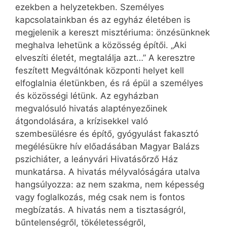
ezekben a helyzetekben. Személyes
kapcsolatainkban és az egyház életében is
megjelenik a kereszt misztériuma: önzésünknek
meghalva lehetünk a közösség építői. „Aki
elveszíti életét, megtalálja azt…” A keresztre
feszített Megváltónak központi helyet kell
elfoglalnia életünkben, és rá épül a személyes
és közösségi létünk. Az egyházban
megvalósuló hivatás alaptényezőinek
átgondolására, a krízisekkel való
szembesülésre és építő, gyógyulást fakasztó
megélésükre hív előadásában Magyar Balázs
pszichiáter, a leányvári Hivatásőrző Ház
munkatársa. A hivatás mélyvalóságára utalva
hangsúlyozza: az nem szakma, nem képesség
vagy foglalkozás, még csak nem is fontos
megbízatás. A hivatás nem a tisztaságról,
bűntelenségről, tökéletességről,