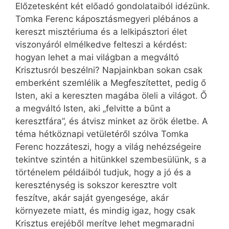
Előzetesként két előadó gondolataiból idézünk.
Tomka Ferenc káposztásmegyeri plébános a
kereszt misztériuma és a lelkipásztori élet
viszonyáról elmélkedve felteszi a kérdést:
hogyan lehet a mai világban a megváltó
Krisztusról beszélni? Napjainkban sokan csak
emberként szemlélik a Megfeszítettet, pedig ő
Isten, aki a kereszten magába öleli a világot. Ő
a megváltó Isten, aki „felvitte a bűnt a
keresztfára”, és átvisz minket az örök életbe. A
téma hétköznapi vetületéről szólva Tomka
Ferenc hozzáteszi, hogy a világ nehézségeire
tekintve szintén a hitünkkel szembesülünk, s a
történelem példáiból tudjuk, hogy a jó és a
kereszténység is sokszor keresztre volt
feszítve, akár saját gyengesége, akár
környezete miatt, és mindig igaz, hogy csak
Krisztus erejéből merítve lehet megmaradni