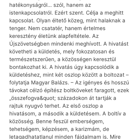
hatékonyságról… szól, hanem az
istenkapcsolatról. Ezért szent. Célja a meghitt
kapcsolat. Olyan éltető közeg, mint halaknak a
tenger. Nem csatatér, hanem értelmes
keresztény életünk alapfeltétele. Az
Újszövetségben mindenki meghívott. A hivatást
követheti a küldetés, mely fokozatosan és
természetszerűen, a közösségen keresztül
bontakozhat ki. A hivatás úgy kapcsolódik a
küldetéshez, mint két oszlop között a boltozat –
folytatja Magyar Balázs. – Az igényes és hosszú
távokat célzó építész boltköveket faragott, ezek
„összefogva&quot; századokon át tartják a
rajtuk nyugvó terhet. Az első oszlop a
hivatásom, a második a küldetésem. A boltív a
közösség. Benne feszül emberségem,
tehetségem, képzésem, a karizmám, de
letagadhatatlanul minden fájdalmam is. Mire