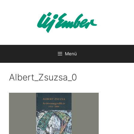
Kilépés
a
tartalomba
Menü
Albert_Zsuzsa_0