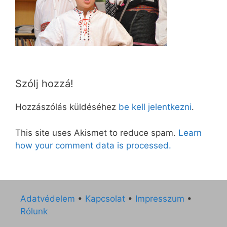
Szólj hozzá!
Hozzászólás küldéséhez
be kell jelentkezni
.
This site uses Akismet to reduce spam.
Learn
how your comment data is processed.
Adatvédelem
•
Kapcsolat
•
Impresszum
•
Rólunk