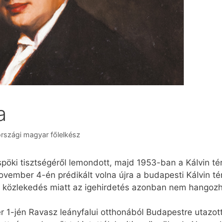
a
rszági magyar főlelkész
öki tisztségéről lemondott, majd 1953-ban a Kálvin téri 
ovember 4-én prédikált volna újra a budapesti Kálvin t
 közlekedés miatt az igehirdetés azonban nem hangozha
1-jén Ravasz leányfalui otthonából Budapestre utazott,