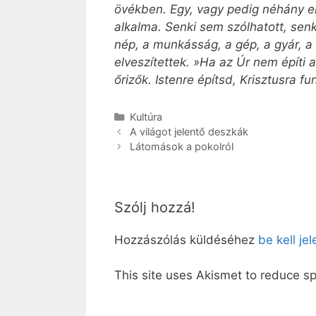
övékben. Egy, vagy pedig néhány emb
alkalma. Senki sem szólhatott, senki
nép, a munkásság, a gép, a gyár, a 
elveszítettek. »Ha az Úr nem építi 
őrizők. Istenre építsd, Krisztusra 
Kategória
Kultúra
A világot jelentő deszkák
Látomások a pokolról
Szólj hozzá!
Hozzászólás küldéséhez
be kell je
This site uses Akismet to reduce 