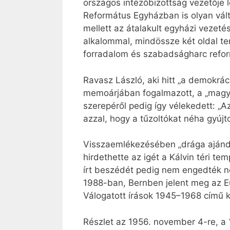
országos intézőbizottság vezetője 
Református Egyházban is olyan vál
mellett az átalakult egyházi vezeté
alkalommal, mindössze két oldal t
forradalom és szabadságharc reform
Ravasz László, aki hitt „a demokrá
memoárjában fogalmazott, a „magy
szerepéről pedig így vélekedett: „
azzal, hogy a tűzoltókat néha gyújt
Visszaemlékezésében „drága ajándék
hirdethette az igét a Kálvin téri t
írt beszédét pedig nem engedték n
1988-ban, Bernben jelent meg az 
Válogatott írások 1945–1968 című 
Részlet az 1956. november 4-re, a 1