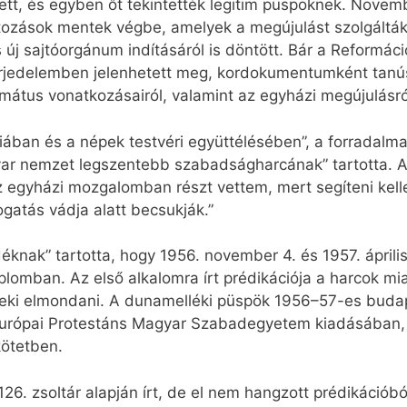
lett, és egyben őt tekintették legitim püspöknek. Novem
tozások mentek végbe, amelyek a megújulást szolgálták
s új sajtóorgánum indításáról is döntött. Bár a Reformác
erjedelemben jelenhetett meg, kordokumentumként tanús
átus vonatkozásairól, valamint az egyházi megújulásró
ciában és a népek testvéri együttélésében”, a forradal
ar nemzet legszentebb szabadságharcának” tartotta. A
Az egyházi mozgalomban részt vettem, mert segíteni kell
ogatás vádja alatt becsukják.”
nak” tartotta, hogy 1956. november 4. és 1957. április
emplomban. Az első alkalomra írt prédikációja a harcok mi
eki elmondani. A dunamelléki püspök 1956–57-es budap
Európai Protestáns Magyar Szabadegyetem kiadásában, 
kötetben.
26. zsoltár alapján írt, de el nem hangzott prédikációbó