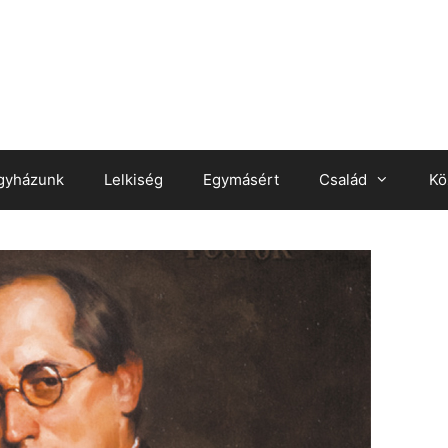
gyházunk
Lelkiség
Egymásért
Család
Kö