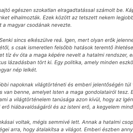
ágsajtó egészen szokatlan elragadtatással számolt be. 
inket elhalmozták. Ezek között az tetszett nekem legjob
t a magyar csodának nevezte.
Senki sincs elkészülve reá. Igen, mert olyan erők jele
étől, s csak ismeretlen felsőbb hatások teremtő ihleté
yet tíz év óta a maga képére nevelt a hatalmi rendszer,
 lázadásban tört ki. Egy politika, amely minden eszköz
agyar nép lelkét.
bbi napoknak világtörténeti és emberi jelentőségén túl v
ntés van benne, amelyet Isten a maga gondolatairól tesz
mi a világtörténelem tanúsága azon kívül, hogy az Igén
i erő hiába­valóságáról és az isteni erő, a kegyelem min
nkásai voltak, mégis semmivé lett. Annak a hatalmi cso
ségei arra, hogy átalakítsa a világot. Emberi észben ann