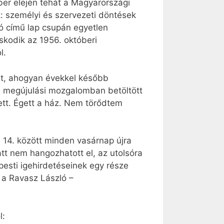
ber elején tehát a Magyarországi
: személyi és szervezeti döntések
ió című lap csupán egyetlen
kodik az 1956. októberi
l.
mat, ahogyan évekkel később
 megújulási mozgalomban betöltött
ett. Égett a ház. Nem törődtem
 14. között minden vasárnap újra
att nem hangozhatott el, az utolsóra
esti igehirdetéseinek egy része
a Ravasz László –
l: