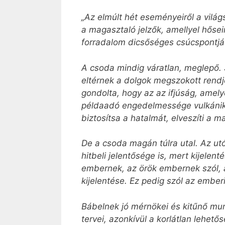
„Az elmúlt hét eseményeiről a vil
a magasztaló jelzők, amellyel hőse
forradalom dicsőséges csúcspontjá
A csoda mindig váratlan, meglepő. 
eltérnek a dolgok megszokott rendj
gondolta, hogy az az ifjúság, amel
példaadó engedelmessége vulkánikus
biztosítsa a hatalmát, elveszíti a m
De a csoda magán túlra utal. Az utó
hitbeli jelentősége is, mert kijele
embernek, az örök embernek szól, a
kijelentése. Ez pedig szól az ember
Bábelnek jó mérnökei és kitűnő mu
tervei, azonkívül a korlátlan lehető