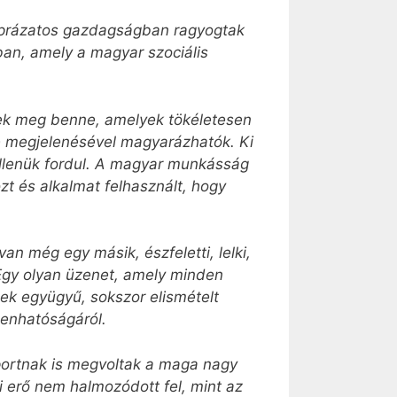
Káprázatos gazdagságban ragyogtak
ban, amely a magyar szociális
nnek meg benne, amelyek tökéletesen
se megjelenésével magyarázhatók. Ki
 ellenük fordul. A magyar munkásság
t és alkalmat felhasznált, hogy
an még egy másik, észfeletti, lelki,
. Egy olyan üzenet, amely minden
ek együgyű, sokszor elismételt
denhatóságáról.
portnak is megvoltak a maga nagy
yi erő nem halmozódott fel, mint az