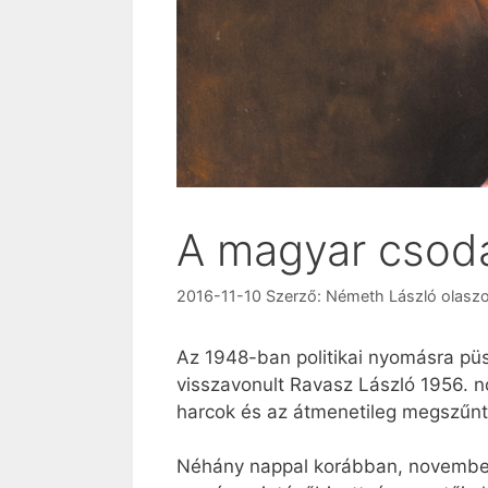
A magyar csod
2016-11-10
Szerző:
Németh László olaszo
Az 1948-ban politikai nyomásra püsp
visszavonult Ravasz László 1956. n
harcok és az átmenetileg megszűnt
Néhány nappal korábban, november 