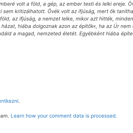
eré volt a föld, a gép, az ember testi és lelki ereje. Ö
 sem kritizálhatott. Övék volt az ifjúság, mert ők tanítha
föld, az ifjúság, a nemzet lelke, mikor azt hitték, mind
a házat, hiába dolgoznak azon az építők«, ha az Úr nem ő
fundáld a magad, nemzeted életét. Egyébként hiába építe
lentkezni
.
spam.
Learn how your comment data is processed.