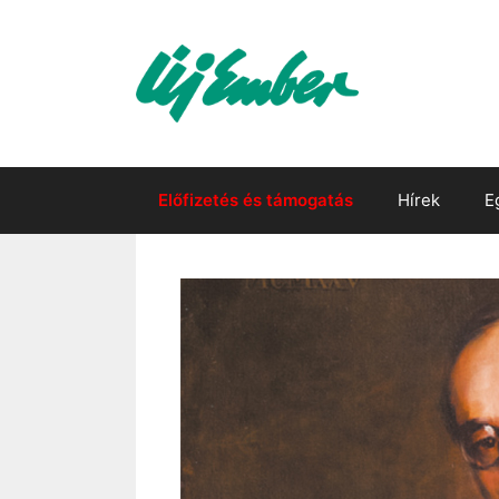
Kilépés
a
tartalomba
Előfizetés és támogatás
Hírek
E