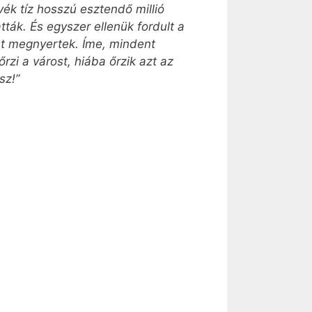
vék tíz hosszú esztendő millió
tták. És egyszer ellenük fordult a
ent megnyertek. Íme, mindent
rzi a várost, hiába őrzik azt az
sz!”