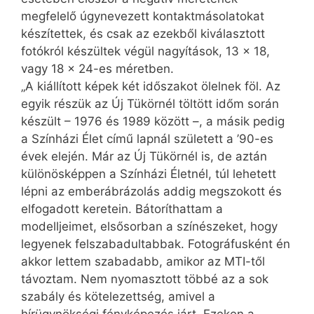
megfelelő úgynevezett kontaktmásolatokat
készítettek, és csak az ezekből kiválasztott
fotókról készültek végül nagyítások, 13 x 18,
vagy 18 x 24-es méretben.
„A kiállított képek két időszakot ölelnek föl. Az
egyik részük az Új Tükörnél töltött időm során
készült – 1976 és 1989 között –, a másik pedig
a Színházi Élet című lapnál született a ’90-es
évek elején. Már az Új Tükörnél is, de aztán
különösképpen a Színházi Életnél, túl lehetett
lépni az emberábrázolás addig megszokott és
elfogadott keretein. Bátoríthattam a
modelljeimet, elsősorban a színészeket, hogy
legyenek felszabadultabbak. Fotográfusként én
akkor lettem szabadabb, amikor az MTI-től
távoztam. Nem nyomasztott többé az a sok
szabály és kötelezettség, amivel a
hírügynökségi fényképezés járt. Ezeken a