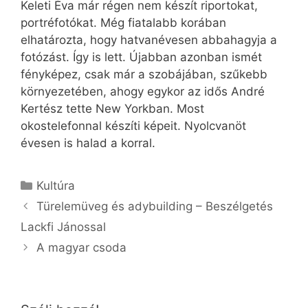
Keleti Éva már régen nem készít riportokat,
portréfotókat. Még fiatalabb korában
elhatározta, hogy hatvanévesen abbahagyja a
fotózást. Így is lett. Újabban azonban ismét
fényképez, csak már a szobájában, szűkebb
környezetében, ahogy egykor az idős André
Kertész tette New Yorkban. Most
okostelefonnal készíti képeit. Nyolcvanöt
évesen is halad a korral.
Kategória
Kultúra
Türelemüveg és adybuilding – Beszélgetés
Lackfi Jánossal
A magyar csoda