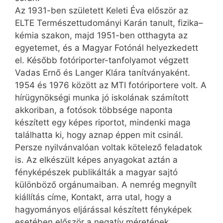
Az 1931-ben született Keleti Éva először az
ELTE Természettudományi Karán tanult, fizika–
kémia szakon, majd 1951-ben otthagyta az
egyetemet, és a Magyar Fotónál helyezkedett
el. Később fotóriporter-tanfolyamot végzett
Vadas Ernő és Langer Klára tanítványaként.
1954 és 1976 között az MTI fotóriportere volt. A
hírügynökségi munka jó iskolának számított
akkoriban, a fotósok többsége naponta
készített egy képes riportot, mindenki maga
találhatta ki, hogy aznap éppen mit csinál.
Persze nyilvánvalóan voltak kötelező feladatok
is. Az elkészült képes anyagokat aztán a
fényképészek publikálták a magyar sajtó
különböző orgánumaiban. A nemrég megnyílt
kiállítás címe, Kontakt, arra utal, hogy a
hagyományos eljárással készített fényképek
esetében először a negatív méretének