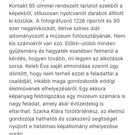
Kontakt 85 címmel rendezett tárlatot ezekből a
képekből, stílusosan nyolcvanöt darabot állított
ki közülük. A fotográfusnő 1226 riportot és 90
ezer negatívkockát, illetve színes diát
adományozott a múzeum fotóosztályának. Nem
kis számokról van szó. Előbb-utóbb minden
gyűjtemény és hagyaték esetében felmerül a
kérdés, hogyan tovább, mi legyen az alkotások
sorsa. Keleti Éva saját elmondása szerint úgy
döntött, hogy nem terheli ezzel a feladattal a
családját, inkább maga gondoskodik eddigi
életművének elhelyezéséről. Egy ekkora
képanyag feldolgozása egy múzeum számára is
nagy feladat, amely akár évtizedekig is
eltarthat. Szarka Klára fotótörténész, az életmű
gondozója hathatós és szakszerű segítséget
nyújtott e hatalmas képállomány elhelyezése
során.