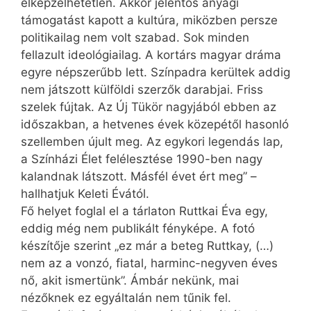
elképzelhetetlen. Akkor jelentős anyagi
támogatást kapott a kultúra, miközben persze
politikailag nem volt szabad. Sok minden
fellazult ideológiailag. A kortárs magyar dráma
egyre népszerűbb lett. Színpadra kerültek addig
nem játszott külföldi szerzők darabjai. Friss
szelek fújtak. Az Új Tükör nagyjából ebben az
időszakban, a hetvenes évek közepétől hasonló
szellemben újult meg. Az egykori legendás lap,
a Színházi Élet felélesztése 1990-ben nagy
kalandnak látszott. Másfél évet ért meg” –
hallhatjuk Keleti Évától.
Fő helyet foglal el a tárlaton Ruttkai Éva egy,
eddig még nem publikált fényképe. A fotó
készítője szerint „ez már a beteg Ruttkay, (…)
nem az a vonzó, fiatal, harminc-negyven éves
nő, akit ismertünk”. Ámbár nekünk, mai
nézőknek ez egyáltalán nem tűnik fel.