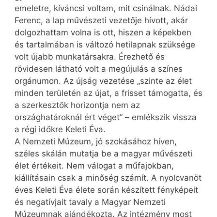
emeletre, kíváncsi voltam, mit csinálnak. Nádai
Ferenc, a lap művészeti vezetője hívott, akár
dolgozhattam volna is ott, hiszen a képekben
és tartalmában is változó hetilapnak szüksége
volt újabb munkatársakra. Érezhető és
rövidesen látható volt a megújulás a színes
orgánumon. Az újság vezetése „szinte az élet
minden területén az újat, a frisset támogatta, és
a szerkesztők horizontja nem az
országhatároknál ért véget” – emlékszik vissza
a régi időkre Keleti Éva.
A Nemzeti Múzeum, jó szokásához híven,
széles skálán mutatja be a magyar művészeti
élet értékeit. Nem válogat a műfajokban,
kiállításain csak a minőség számít. A nyolcvanöt
éves Keleti Éva élete során készített fényképeit
és negatívjait tavaly a Magyar Nemzeti
Múzeumnak ajándékozta. Az intézmény most