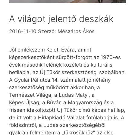
A világot jelentő deszkák
2016-11-10
Szerző:
Mészáros Ákos
Jól emlékszem Keleti Évára, amint
képszerkesztőként sürgött-forgott az 1970-es
évek második felének közéleti és kulturális
hetilapja, az Új Tükör szerkesztőségi szobáiban.
A Gyulai Pál utca 14. szám alatt jó néhány
szerkesztőség működött akkoriban, a
Természet Világa, a Ludas Matyi, a
Képes Újság, a Búvár, a Magyarország és a
frissen ideköltözött Új Tükör című képes hetilap,
de itt volt a Hírlapkiadó Vállalat fotólaborja is. A
földszintről, a Ludas szerkesztőségéből
gyakran felmentem a „tükrösökhöz” az első