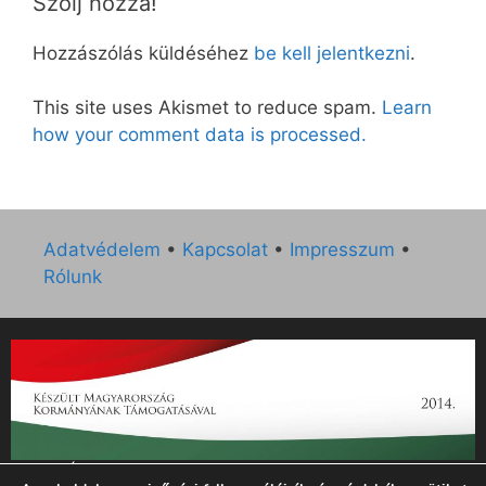
Szólj hozzá!
Hozzászólás küldéséhez
be kell jelentkezni
.
This site uses Akismet to reduce spam.
Learn
how your comment data is processed.
Adatvédelem
•
Kapcsolat
•
Impresszum
•
Rólunk
„Az Új Ember katolikus hetilap 2014. évi működésének