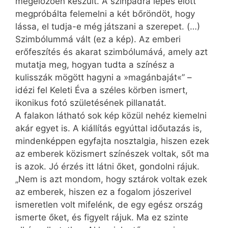
megelőzően készült. A színpadra lépés előtt
megpróbálta felemelni a két bőröndöt, hogy
lássa, el tudja-e még játszani a szerepet. (…)
Szimbólummá vált (ez a kép). Az emberi
erőfeszítés és akarat szimbólumává, amely azt
mutatja meg, hogyan tudta a színész a
kulisszák mögött hagyni a »magánbaját«” –
idézi fel Keleti Éva a széles körben ismert,
ikonikus fotó születésének pillanatát.
A falakon látható sok kép közül nehéz kiemelni
akár egyet is. A kiállítás egyúttal időutazás is,
mindenképpen egyfajta nosztalgia, hiszen ezek
az emberek közismert színészek voltak, sőt ma
is azok. Jó érzés itt látni őket, gondolni rájuk.
„Nem is azt mondom, hogy sztárok voltak ezek
az emberek, hiszen ez a fogalom jószerivel
ismeretlen volt mifelénk, de egy egész ország
ismerte őket, és figyelt rájuk. Ma ez szinte