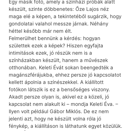
Egy másik fotó, amely a színházi próbák alatt
készült, szinte döbbenetes: Őze Lajos néz
maga elé a képen, a tekintetéből sugárzik, hogy
gondolatai valahol messze járnak. Néhány
héttel később már nem élt.
Felmerülhet bennünk a kérdés: hogyan
születtek ezek a képek? Hiszen egyfajta
intimitások ezek, jó részük nem is a
színházakban készült, hanem a művészek
otthonában. Keleti Évát sokan beengedték a
magánszférájukba, ehhez persze jó kapcsolatot
kellett ápolnia a színészekkel. A kiállított
fotókon látszik is ez a bensőséges viszony.
Akadt persze olyan is, akivel ez a közeli, jó
kapcsolat nem alakult ki – mondja Keleti Éva. –
Ilyen volt például Gábor Miklós. De ez nem
jelenti azt, hogy ne készült volna róla jó
fénykép, a kiállításon is láthatunk egyet közülük.