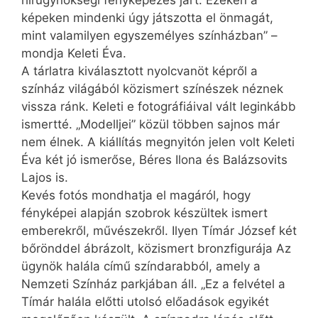
képeken mindenki úgy játszotta el önmagát,
mint valamilyen egyszemélyes színházban” –
mondja Keleti Éva.
A tárlatra kiválasztott nyolcvanöt képről a
színház világából közismert színészek néznek
vissza ránk. Keleti e fotográfiáival vált leginkább
ismertté. „Modelljei” közül többen sajnos már
nem élnek. A kiállítás megnyitón jelen volt Keleti
Éva két jó ismerőse, Béres Ilona és Balázsovits
Lajos is.
Kevés fotós mondhatja el magáról, hogy
fényképei alapján szobrok készültek ismert
emberekről, művészekről. Ilyen Tímár József két
bőrönddel ábrázolt, közismert bronzfigurája Az
ügynök halála című színdarabból, amely a
Nemzeti Színház parkjában áll. „Ez a felvétel a
Tímár halála előtti utolsó előadások egyikét