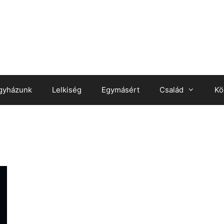
gyházunk
Lelkiség
Egymásért
Család
Kö