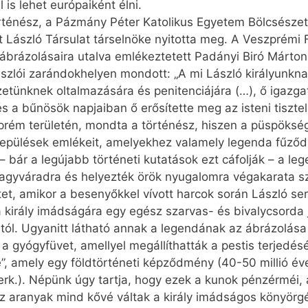
is lehet európaiként élni.
történész, a Pázmány Péter Katolikus Egyetem Bölcsész
 László Társulat társelnöke nyitotta meg. A Veszprém
-ábrázolásaira utalva emlékeztetett Padányi Biró Márt
ászlói zarándokhelyen mondott: „A mi László királyunkn
zetünknek oltalmazására és penitenciájára (…), ő igazga
s a bűnösök napjaiban ő erősítette meg az isteni tisztel
prém területén, mondta a történész, hiszen a püspökséget
települések emlékeit, amelyekhez valamely legenda fűző
– bár a legújabb történeti kutatások ezt cáfolják – a leg
 Nagyváradra és helyezték örök nyugalomra végakarata s
tet, amikor a besenyőkkel vívott harcok során László s
 a király imádságára egy egész szarvas- és bivalycsorda
l. Ugyanitt látható annak a legendának az ábrázolása is, 
t a gyógyfüvet, amellyel megállíthatták a pestis terjedé
”, amely egy földtörténeti képződmény (40-50 millió éve
.). Népünk úgy tartja, hogy ezek a kunok pénzérméi, a
z aranyak mind kővé váltak a király imádságos könyörg