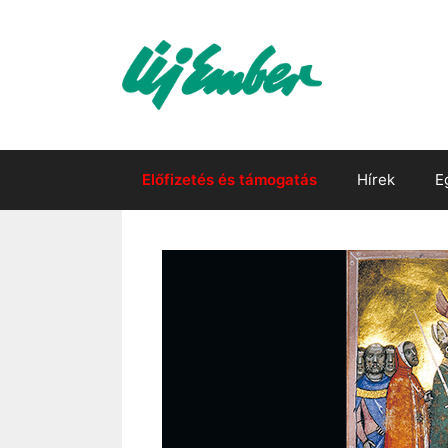
Kilépés
a
tartalomba
Előfizetés és támogatás
Hírek
E