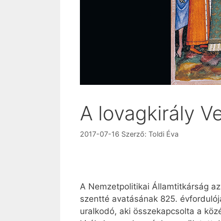
A lovagkirály 
2017-07-16
Szerző:
Toldi Éva
A Nemzetpolitikai Államtitkárság az
szentté avatásának 825. évfordulója
uralkodó, aki összekapcsolta a köz