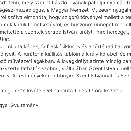
dt fenn, mely szerint László lovának patkója nyomán fo
it régész-muzeológus, a Magyar Nemzeti Múzeum nyugalm
áról szólva elmondta, hogy szigorú törvényei mellett a 
plomok körüli temetkezésről, és huszonöt ünnepet rendel
meltette a szentek sorába István királyt, Imre herceget,
éket.
plomi oltárképek, falfreskóciklusok és a történeti hagy
yeit. A kurátor a kiállítás tablóin a király korabeli é
böző művészeti ágakban. A lovagkirályt szinte mindig p
a-szerte láthatók szobrai, s általában Szent István mel
n is. A festményeken többnyire Szent Istvánnal és Szent
ő meg, hétfő kivételével naponta 10 és 17 óra között.)
gyei Gyűjtemény;