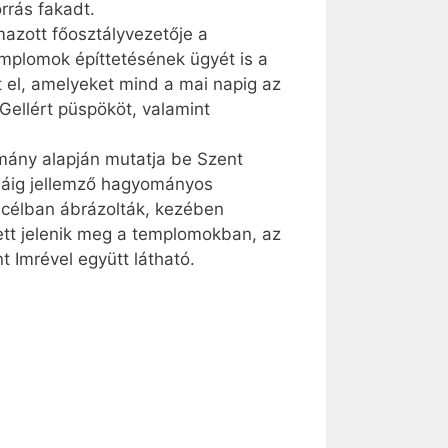
rrás fakadt.
azott főosztályvezetője a
templomok építtetésének ügyét is a
t el, amelyeket mind a mai napig az
 Gellért püspököt, valamint
omány alapján mutatja be Szent
s máig jellemző hagyományos
áncélban ábrázolták, kezében
lett jelenik meg a templomokban, az
 Imrével együtt látható.