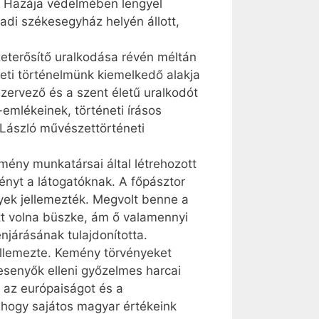
t. Hazája védelmében lengyel
radi székesegyház helyén állott,
zeterősítő uralkodása révén méltán
ti történelmünk kiemelkedő alakja
szervező és a szent életű uralkodót
emlékeinek, történeti írásos
László művészettörténeti
mény munkatársai által létrehozott
lményt a látogatóknak. A főpásztor
nyek jellemezték. Megvolt benne a
tt volna büszke, ám ő valamennyi
njárásának tulajdonította.
ellemezte. Kemény törvényeket
besenyők elleni győzelmes harcai
n az európaiságot és a
 hogy sajátos magyar értékeink