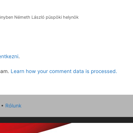
ényben Németh László püspöki helynök
lentkezni
.
spam.
Learn how your comment data is processed.
•
Rólunk