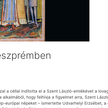
Veszprémben
zal a céllal indította el a Szent László-emlékévet a lova
 alkalmából, hogy felhívja a figyelmet arra, Szent Lász
ép-európai népeket – ismertette Udvarhelyi Erzsébet, a