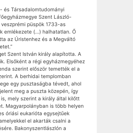
et- és Társadalomtudományi
i Főegyházmegye Szent László-
on veszprémi püspök 1733-as
ak emlékezete (…) halhatatlan. Ő
tta az Úristenhez és a Megváltó
etet.”
 Szent István király alapította. A
dik. Elsőként a régi egyházmegyéhez
enda szerint először temették el a
zerint. A berhidai templomban
erege egy pusztaságba tévedt, ahol
 jelent meg a puszta közepén, így
mely szerint a király által kilőtt
sét. Magyarpolányban is több helyen
s óriási eukarióta egysejtűek
melyekkel el akarták csalni a
ésére. Bakonyszentlászlón a