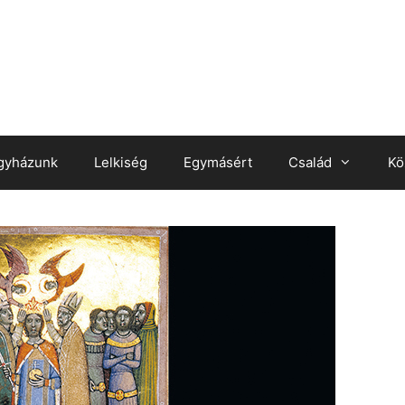
gyházunk
Lelkiség
Egymásért
Család
Kö