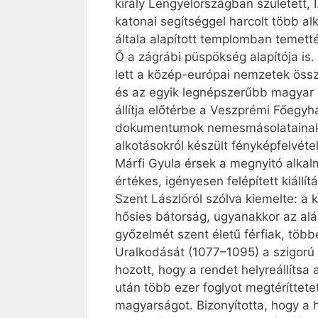
király Lengyelországban született,
katonai segítséggel harcolt több al
általa alapított templomban temetté
Ő a zágrábi püspökség alapítója is
lett a közép-európai nemzetek ös
és az egyik legnépszerűbb magyar sz
állítja előtérbe a Veszprémi Főegy
dokumentumok nemesmásolatainak, i
alkotásokról készült fényképfelvét
Márfi Gyula érsek a megnyitó alkal
értékes, igényesen felépített kiállí
Szent Lászlóról szólva kiemelte: a 
hősies bátorság, ugyanakkor az alá
győzelmét szent életű férfiak, több
Uralkodását (1077–1095) a szigorú
hozott, hogy a rendet helyreállítsa
után több ezer foglyot megtéríttete
magyarságot. Bizonyította, hogy a 