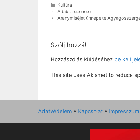
Kategória
Kultúra
A biblia üzenete
Aranymiséjét ünnepelte Agyagosszerg
Szólj hozzá!
Hozzászólás küldéséhez
be kell je
This site uses Akismet to reduce 
Adatvédelem
•
Kapcsolat
•
Impresszum