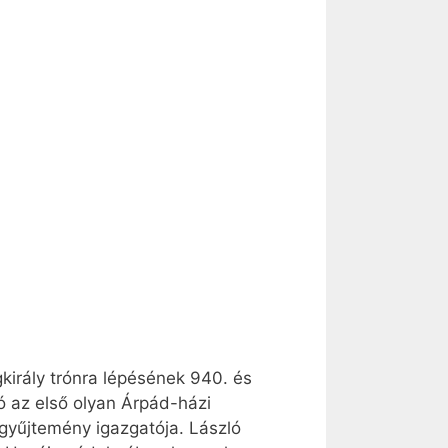
gkirály trónra lépésének 940. és
ló az első olyan Árpád-házi
 gyűjtemény igazgatója. László