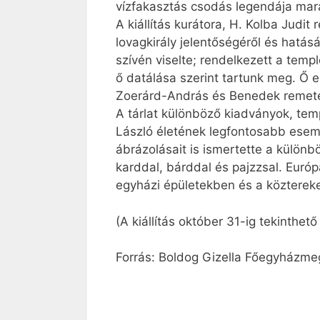
vízfakasztás csodás legendája mara
A kiállítás kurátora, H. Kolba Jud
lovagkirály jelentőségéről és hatás
szívén viselte; rendelkezett a tem
ő datálása szerint tartunk meg. Ő e
Zoerárd-András és Benedek remet
A tárlat különböző kiadványok, tem
László életének legfontosabb esemén
ábrázolásait is ismertette a külön
karddal, bárddal és pajzzsal. Európ
egyházi épületekben és a köztereke
(A kiállítás október 31-ig tekinthet
Forrás: Boldog Gizella Főegyházme