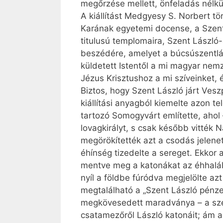
megőrzése mellett, önfeladás nélkül 
A kiállítást Medgyesy S. Norbert 
Karának egyetemi docense, a Szent
titulusú templomaira, Szent László
beszédére, amelyet a bú­csú­szentl
küldetett Istentől a mi magyar nem
Jézus Krisztushoz a mi szíveinket, é
Biztos, hogy Szent László járt Vesz
kiállítási anyagból kiemelte azon 
tartozó Somogyvárt említette, ahol 
lovagkirályt, s csak később vitték
megörökítették azt a csodás jelene
éhínség tizedelte a sereget. Ekkor
mentve meg a katonákat az éhhaláltó
nyíl a földbe fúródva megjelölte az
megtalálható a „Szent László pénze
megkövesedett maradványa – a szerk
csatamezőről László katonáit; ám a