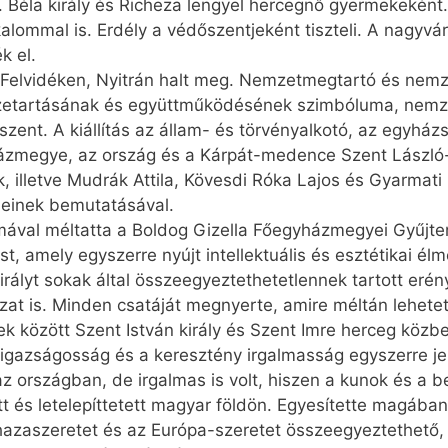
 I. Béla király és Richeza lengyel hercegnő gyermekekén
kalommal is. Erdély a védőszentjeként tiszteli. A nagyvá
k el.
. Felvidéken, Nyitrán halt meg. Nemzetmegtartó és nem
szetartásának és együttműködésének szimbóluma, nemze
ent. A kiállítás az állam- és törvényalkotó, az egyház
házmegye, az ország és a Kárpát-medence Szent László-
lletve Mudrák Attila, Kövesdi Róka Lajos és Gyarmati 
eleinek bemutatásával.
mával méltatta a Boldog Gizella Főegyházmegyei Gyűjte
tást, amely egyszerre nyújt intellektuális és esztétikai é
királyt sokak által összeegyeztethetetlennek tartott eré
zat is. Minden csatáját megnyerte, amire méltán lehete
ek között Szent István király és Szent Imre herceg közbe
 igazságosság és a keresztény irgalmasság egyszerre j
 az országban, de irgalmas is volt, hiszen a kunok és a 
tt és letelepíttetett magyar földön. Egyesítette magába
hazaszeretet és az Európa-szeretet összeegyeztethető,