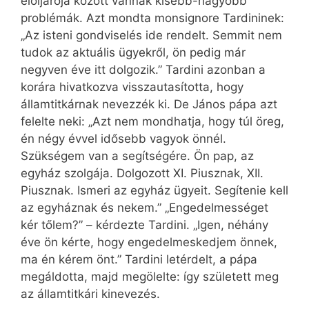
elöljárója között vannak kisebb-nagyobb
problémák. Azt mondta monsignore Tardininek:
„Az isteni gondviselés ide rendelt. Semmit nem
tudok az aktuális ügyekről, ön pedig már
negyven éve itt dolgozik.” Tardini azonban a
korára hivatkozva visszautasította, hogy
államtitkárnak nevezzék ki. De János pápa azt
felelte neki: „Azt nem mondhatja, hogy túl öreg,
én négy évvel idősebb vagyok önnél.
Szükségem van a segítségére. Ön pap, az
egyház szolgája. Dolgozott XI. Piusznak, XII.
Piusznak. Ismeri az egyház ügyeit. Segítenie kell
az egyháznak és nekem.” „Engedelmességet
kér tőlem?” – kérdezte Tardini. „Igen, néhány
éve ön kérte, hogy engedelmeskedjem önnek,
ma én kérem önt.” Tardini letérdelt, a pápa
megáldotta, majd megölelte: így született meg
az államtitkári kinevezés.