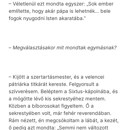
– Véletlenül ezt mondta egyszer: „Sok ember
említette, hogy akár pápa is lehetnék… bele
fogok nyugodni Isten akaratába.”
–
Megválasztásakor mit mondtak egymásnak?
– Kijött a szertartásmester, és a velencei
pátriárka titkárát kereste. Felgyorsult a
szívverésem. Beléptem a Sixtus-kápolnába, és
a mögötte lévő kis sekrestyéhez mentem.
Közben a bíborosokat figyeltem. Ő a
sekrestyében volt, már fehér reverendában.
Rám nézett, én megcsókoltam a lábát, a kezét,
ő pedig azt mondta: „Semmi nem változott