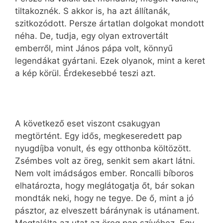
tiltakoznék. S akkor is, ha azt állítanák,
szitkozódott. Persze ártatlan dolgokat mondott
néha. De, tudja, egy olyan extrovertált
emberről, mint János pápa volt, könnyű
legendákat gyártani. Ezek olyanok, mint a keret
a kép körül. Érdekesebbé teszi azt.
A következő eset viszont csakugyan
megtörtént. Egy idős, megkeseredett pap
nyugdíjba vonult, és egy otthonba költözött.
Zsémbes volt az öreg, senkit sem akart látni.
Nem volt imádságos ember. Roncalli bíboros
elhatározta, hogy meglátogatja őt, bár sokan
mondták neki, hogy ne tegye. De ő, mint a jó
pásztor, az elveszett báránynak is utánament.