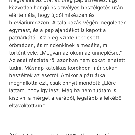
Megtalálta az utat az öreg pap szívéhez. Egy
közvetlen hangú és szívélyes beszélgetés után
elérte nála, hogy újból misézzen és
breviáriumozzon. A találkozás végén megölelték
egymást, és a pap ajándékot is kapott a
pátriárkától. Az öreg szinte repdesett
örömében, és mindenkinek elmesélte, mi
történt vele: „Megvan az okom az ünneplésre.”
Az eset részleteiről azonban nem sokat lehetett
tudni. Másnap katolikus körökben már sokan
beszéltek az esetről. Amikor a pátriárka
meghallotta ezt, csak ennyit mondott: „Előre
láttam, hogy így lesz. Még ha nem tudtam is
kiszívni a mérget a véréből, legalább a lelkéből
eltávolítottam.”