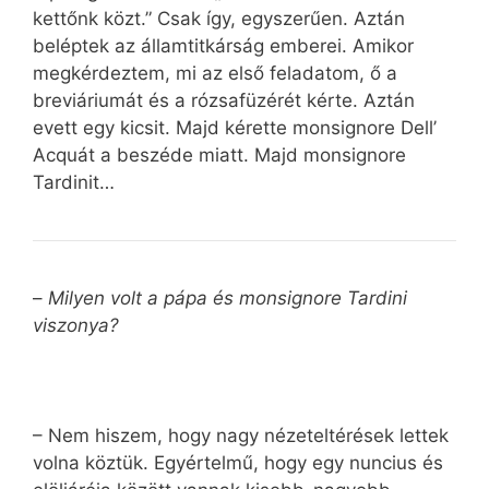
kettőnk közt.” Csak így, egyszerűen. Aztán
beléptek az államtitkárság emberei. Amikor
megkérdeztem, mi az első feladatom, ő a
breviáriumát és a rózsafüzérét kérte. Aztán
evett egy kicsit. Majd kérette monsignore Dell’
Acquát a beszéde miatt. Majd monsignore
Tardinit…
–
Milyen volt a pápa és monsignore Tardini
viszonya?
– Nem hiszem, hogy nagy nézeteltérések lettek
volna köztük. Egyértelmű, hogy egy nuncius és