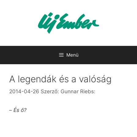
Kilépés
a
tartalomba
Menü
A legendák és a valóság
2014-04-26
Szerző:
Gunnar Riebs:
–
És ő?