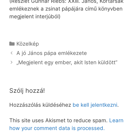
(Részlet Gunnar Riebs: XXIII. János, Kortársak
emlékeznek a zsinat pápájára című könyvben
megjelent interjúból)
Kategória
Közelkép
A jó János pápa emlékezete
„Megjelent egy ember, akit Isten küldött”
Szólj hozzá!
Hozzászólás küldéséhez
be kell jelentkezni
.
This site uses Akismet to reduce spam.
Learn
how your comment data is processed.