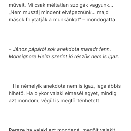
műveit. Mi csak méltatlan szolgák vagyunk…
„Nem muszáj mindent elvégeznünk… majd
mások folytatják a munkánkat” – mondogatta.
–
János pápáról sok anekdota maradt fenn.
Monsignore Heim szerint jó részük nem is igaz.
– Ha némelyik anekdota nem is igaz, legalábbis
hihető. Ha olykor valaki elmesél egyet, mindig
azt mondom, végül is megtörténhetett.
Persze ha valaki azt mondaná, megölt valakit,