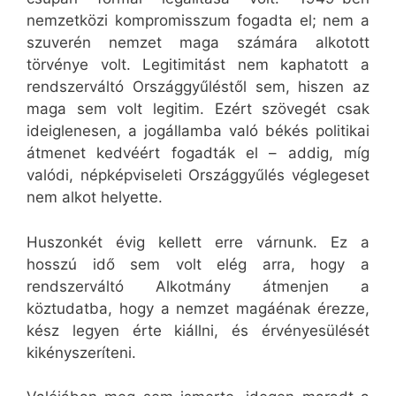
nemzetközi kompromisszum fogadta el; nem a
szuverén nemzet maga számára alkotott
törvénye volt. Legitimitást nem kaphatott a
rendszerváltó Országgyűléstől sem, hiszen az
maga sem volt legitim. Ezért szövegét csak
ideiglenesen, a jogállamba való békés politikai
átmenet kedvéért fogadták el – addig, míg
valódi, népképviseleti Országgyűlés véglegeset
nem alkot helyette.
Huszonkét évig kellett erre várnunk. Ez a
hosszú idő sem volt elég arra, hogy a
rendszerváltó Alkotmány átmenjen a
köztudatba, hogy a nemzet magáénak érezze,
kész legyen érte kiállni, és érvényesülését
kikényszeríteni.