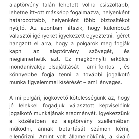
alaptörvény talán lehetett volna csiszoltabb,
lehetne itt-ott másképp fogalmazva, helyenként
határozottabb, helyenként több biztosítékot
nyújtó. Az azonban látszik, hogy különböző
választói igényeket igyekezett egyeztetni. Ígéret
hangzott el arra, hogy a polgárok meg fogják
kapni az alaptörvény szövegét, és
megismerhetik azt. Ez megkönnyíti erkölcsi
mondanivalója elsajátítását – ami fontos –, és
könnyebbé fogja tenni a további jogalkotó
munka figyelemmel kísérését – ami lényeges.
A mi polgári, jogkövető kötelességünk az, hogy
jó lélekkel fogadjuk választott képviselőink
jogalkotó munkájának eredményét. Igyekezzünk
a közéletben az alaptörvény szellemében
működni, annak betartását számon kérni,
ellenőrizni. Amint volt államelnökünk, a kiváló