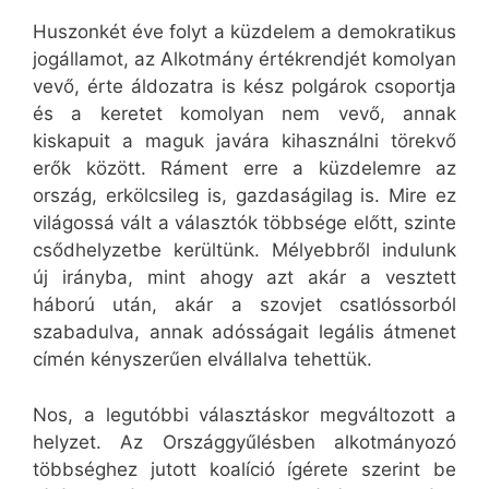
Huszonkét éve folyt a küzdelem a demokratikus
jogállamot, az Alkotmány értékrendjét komolyan
vevő, érte áldozatra is kész polgárok csoportja
és a keretet komolyan nem vevő, annak
kiskapuit a maguk javára kihasználni törekvő
erők között. Ráment erre a küzdelemre az
ország, erkölcsileg is, gazdaságilag is. Mire ez
világossá vált a választók többsége előtt, szinte
csődhelyzetbe kerültünk. Mélyebbről indulunk
új irányba, mint ahogy azt akár a vesztett
háború után, akár a szovjet csatlóssorból
szabadulva, annak adósságait legális átmenet
címén kényszerűen elvállalva tehettük.
Nos, a legutóbbi választáskor megváltozott a
helyzet. Az Országgyűlésben alkotmányozó
többséghez jutott koalíció ígérete szerint be