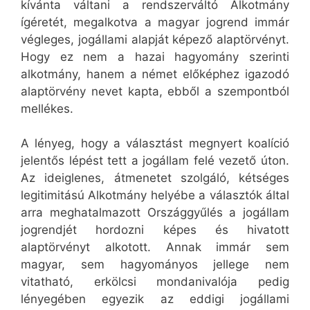
kívánta váltani a rendszerváltó Alkotmány
ígéretét, megalkotva a magyar jogrend immár
végleges, jogállami alapját képező alaptörvényt.
Hogy ez nem a hazai hagyomány szerinti
alkotmány, hanem a német előképhez igazodó
alaptörvény nevet kapta, ebből a szempontból
mellékes.
A lényeg, hogy a választást megnyert koalíció
jelentős lépést tett a jogállam felé vezető úton.
Az ideiglenes, átmenetet szolgáló, kétséges
legitimitású Alkotmány helyébe a választók által
arra meghatalmazott Országgyűlés a jogállam
jogrendjét hordozni képes és hivatott
alaptörvényt alkotott. Annak immár sem
magyar, sem hagyományos jellege nem
vitatható, erkölcsi mondanivalója pedig
lényegében egyezik az eddigi jogállami