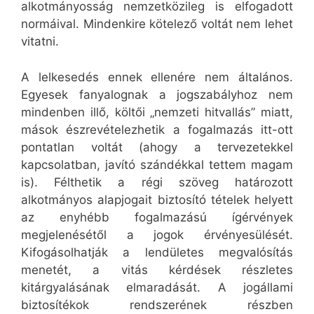
alkotmányosság nemzetközileg is elfogadott
normáival. Mindenkire kötelező voltát nem lehet
vitatni.
A lelkesedés ennek ellenére nem általános.
Egyesek fanyalognak a jogszabályhoz nem
mindenben illő, költői „nemzeti hitvallás” miatt,
mások észrevételezhetik a fogalmazás itt-ott
pontatlan voltát (ahogy a tervezetekkel
kapcsolatban, javító szándékkal tettem magam
is). Félthetik a régi szöveg határozott
alkotmányos alapjogait biztosító tételek helyett
az enyhébb fogalmazású ígérvények
megjelenésétől a jogok érvényesülését.
Kifogásolhatják a lendületes megvalósítás
menetét, a vitás kérdések részletes
kitárgyalásának elmaradását. A jogállami
biztosítékok rendszerének részben