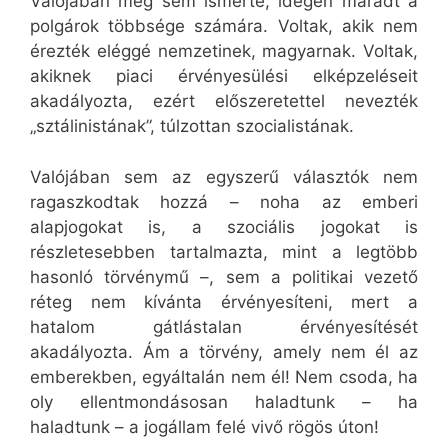
Valójában meg sem ismerte, idegen maradt a
polgárok többsége számára. Voltak, akik nem
érezték eléggé nemzetinek, magyarnak. Voltak,
akiknek piaci érvényesülési elképzeléseit
akadályozta, ezért előszeretettel nevezték
„sztálinistának”, túlzottan szocialistának.
Valójában sem az egyszerű választók nem
ragaszkodtak hozzá – noha az emberi
alapjogokat is, a szociális jogokat is
részletesebben tartalmazta, mint a legtöbb
hasonló törvénymű –, sem a politikai vezető
réteg nem kívánta érvényesíteni, mert a
hatalom gátlástalan érvényesítését
akadályozta. Ám a törvény, amely nem él az
emberekben, egyáltalán nem él! Nem csoda, ha
oly ellentmondásosan haladtunk – ha
haladtunk – a jogállam felé vivő rögös úton!