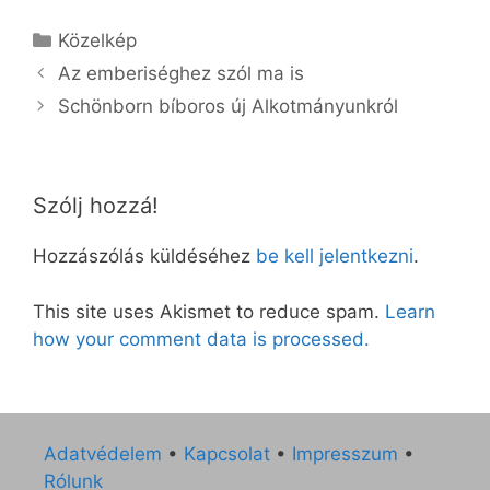
Kategória
Közelkép
Az emberiséghez szól ma is
Schönborn bíboros új Alkotmányunkról
Szólj hozzá!
Hozzászólás küldéséhez
be kell jelentkezni
.
This site uses Akismet to reduce spam.
Learn
how your comment data is processed.
Adatvédelem
•
Kapcsolat
•
Impresszum
•
Rólunk