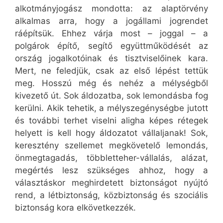
alkotmányjogász mondotta: az alaptörvény
alkalmas arra, hogy a jogállami jogrendet
ráépítsük. Ehhez várja most – joggal – a
polgárok építő, segítő együttműködését az
ország jogalkotóinak és tisztviselőinek kara.
Mert, ne feledjük, csak az első lépést tettük
meg. Hosszú még és nehéz a mélységből
kivezető út. Sok áldozatba, sok lemondásba fog
kerülni. Akik tehetik, a mélyszegénységbe jutott
és további terhet viselni aligha képes rétegek
helyett is kell hogy áldozatot vállaljanak! Sok,
keresztény szellemet megkövetelő lemondás,
önmegtagadás, többletteher-vállalás, alázat,
megértés lesz szükséges ahhoz, hogy a
választáskor meghirdetett biztonságot nyújtó
rend, a létbiztonság, közbiztonság és szociális
biztonság kora elkövetkezzék.