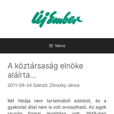
Kilépés
a
tartalomba
Menü
A köztársaság elnöke
aláírta…
2011-06-24
Szerző:
Zlinszky János
Két hibája nem tartalmából adódott, és a
gyakorlat által nem is volt orvosolható. Az egyik
csupán formai legalitása volt: 1949-ben