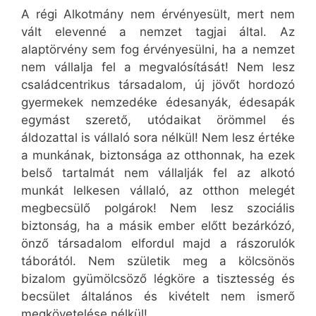
A régi Alkotmány nem érvényesült, mert nem
vált elevenné a nemzet tagjai által. Az
alaptörvény sem fog érvényesülni, ha a nemzet
nem vállalja fel a megvalósítását! Nem lesz
családcentrikus társadalom, új jövőt hordozó
gyermekek nemzedéke édesanyák, édesapák
egymást szerető, utódaikat örömmel és
áldozattal is vállaló sora nélkül! Nem lesz értéke
a munkának, biztonsága az otthonnak, ha ezek
belső tartalmát nem vállalják fel az alkotó
munkát lelkesen vállaló, az otthon melegét
megbecsülő polgárok! Nem lesz szociális
biztonság, ha a másik ember előtt bezárkózó,
önző társadalom elfordul majd a rászorulók
táborától. Nem születik meg a kölcsönös
bizalom gyümölcsöző légköre a tisztesség és
becsület általános és kivételt nem ismerő
megkövetelése nélkül!