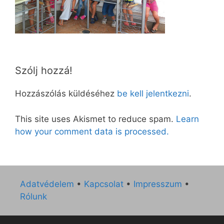
Szólj hozzá!
Hozzászólás küldéséhez
be kell jelentkezni
.
This site uses Akismet to reduce spam.
Learn
how your comment data is processed.
Adatvédelem
•
Kapcsolat
•
Impresszum
•
Rólunk