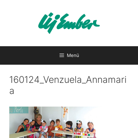
Kilépés
a
tartalomba
Menü
160124_Venzuela_Annamari
a