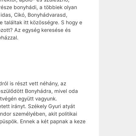
 része bonyhádi, a többiek olyan
Hidas, Cikó, Bonyhádvarasd,
 találtak itt közösségre. S hogy e
ozott? Az egység keresése és
yházzal.
ól is részt vett néhány, az
 készülődött Bonyhádra, mivel oda
étvégén együtt vagyunk.
ett irányt. Székely Gyuri atyát
dor személyében, akit politikai
t püspök. Ennek a két papnak a keze