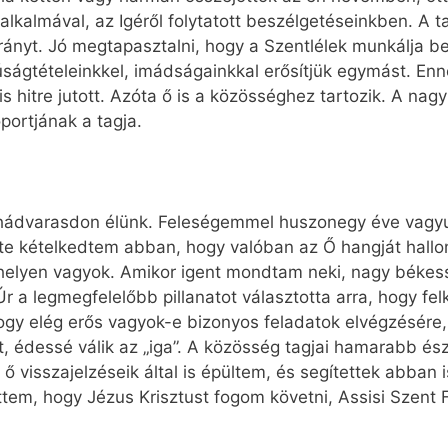
lkalmával, az Igéről folytatott beszélgetéseinkben. A t
irányt. Jó megtapasztalni, hogy a Szentlélek munkálja b
ságtételeinkkel, imádságainkkal erősítjük egymást. Enn
s hitre jutott. Azóta ő is a közösséghez tartozik. A nag
portjának a tagja.
ádvarasdon élünk. Feleségemmel huszonegy éve vagyun
einte kételkedtem abban, hogy valóban az Ő hangját hallom
ó helyen vagyok. Amikor igent mondtam neki, nagy békes
 a legmegfelelőbb pillanatot választotta arra, hogy fel
ogy elég erős vagyok-e bizonyos feladatok elvégzésére,
édessé válik az „iga”. A közösség tagjai hamarabb és
 visszajelzéseik által is épültem, és segítettek abban 
ttem, hogy Jézus Krisztust fogom követni, Assisi Szent F