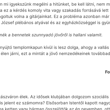
n mi igyekszünk megélni a hitünket, be kell látni, nem
 ha ez a kérdés komoly vita vagy szakadás forrásává lett
ltuk volna a gitárjainkat. Ez a probléma azonban már 
rb József plébános atyával és az egyházközséggel is g
tnék a bennetek szunnyadó jövőről is hallani valamit.
nyújtó templomkapun kívül is lesz dolga, ahogy a vallá
en élen járni, ezt a mintát a jövő nemzedékeinek tovább
Fo
ászváron élek. Az idősek klubjában dolgozom szociális
is jelent ez számomra? Elsősorban Istentől kapott nagy
ha ketten vagy hárman összejöttök az én nevemben, ott