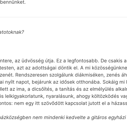
i bennünket.
datotoknak?
ntere, az üdvösség útja. Ez a legfontosabb. De csakis 
testen, azt az adottságai döntik el. A mi közösségünknek
a zenét. Rendszeresen szolgálunk diákmiséken, zenés áh
i nyílt napot, bejárunk az idősek otthonába. Sokáig mi l
llett az ima, a dicsőítés, a tanítás és az elmélyülés al
s lelkigyakorlatunk, nyaralásunk, ahogy költözködés va
ontos: nem egy itt szövődött kapcsolat jutott el a házas
ázközségben nem mindenki kedvelte a gitáros egyházi ze