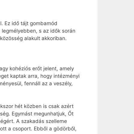
él. Ez idő tájt gombamód
a legmélyebben, s az idők során
 közösség alakult akkoriban.
gy kohéziós erőt jelent, amely
get kaptak arra, hogy intézményi
nyesül, fennáll az a veszély,
kszor hét közben is csak azért
tség. Egymást megunhatjuk, Őt
égért. A szakadás szelleme
ott a csoport. Ebből a gödörből,