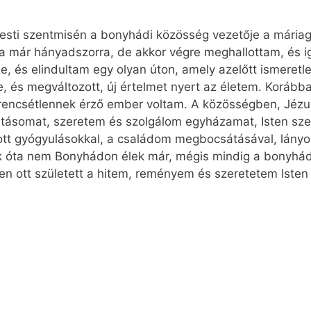
 esti szentmisén a bonyhádi közösség vezetője a máriagy
dja már hányadszorra, de akkor végre meghallottam, és 
le, és elindultam egy olyan úton, amely azelőtt ismeret
, és megváltozott, új értelmet nyert az életem. Korábba
erencsétlennek érző ember voltam. A közösségben, Jézus
ásomat, szeretem és szolgálom egyházamat, Isten sze
tt gyógyulásokkal, a családom megbocsátásával, lán
ek óta nem Bonyhádon élek már, mégis mindig a bonyhádi
zen ott született a hitem, reményem és szeretetem Isten