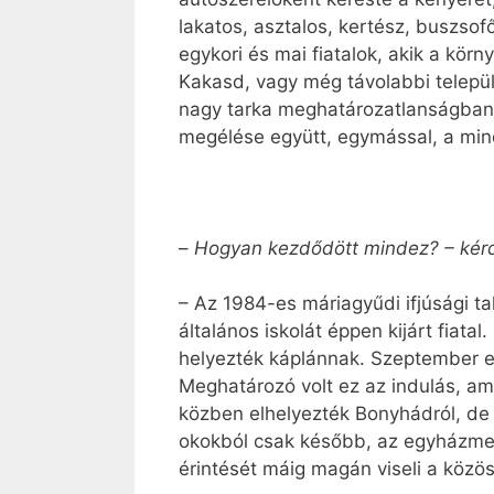
lakatos, asztalos, kertész, buszsof
egykori és mai fiatalok, akik a kö
Kakasd, vagy még távolabbi települé
nagy tarka meghatározatlanságban m
megélése együtt, egymással, a min
–
Hogyan kezdődött mindez? – kérd
– Az 1984-es máriagyűdi ifjúsági ta
általános iskolát éppen kijárt fiata
helyezték káplánnak. Szeptember el
Meghatározó volt ez az indulás, ame
közben elhelyezték Bonyhádról, de 
okokból csak később, az egyházmegy
érintését máig magán viseli a közö