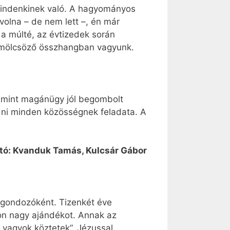
 mindenkinek való. A hagyományos
 volna – de nem lett –, én már
a múlté, az évtizedek során
yümölcsöző összhangban vagyunk.
s mint magánügy jól begombolt
adni minden közösségnek feladata. A
tó: Kvanduk Tamás, Kulcsár Gábor
 gondozóként. Tizenkét éve
on nagy ajándékot. Annak az
 vagyok köztetek”. Jézussal