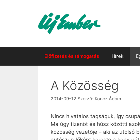
Kilépés
a
tartalomba
Előfizetés és támogatás
Hírek
E
A Közösség
2014-09-12
Szerző:
Koncz Ádám
Nincs hivatalos tagságuk, így csup
Ma úgy tizenöt és húsz közötti azo
közösség vezetője – aki az utolsó 
autószerelőként kereste a kenyerét