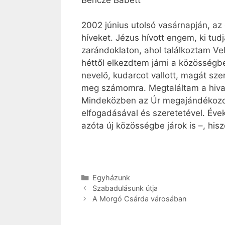
2002 június utolsó vasárnapján, az
híveket. Jézus hívott engem, ki tu
zarándoklaton, ahol találkoztam Ve
héttől elkezdtem járni a közösségbe
nevelő, kudarcot vallott, magát sz
meg számomra. Megtaláltam a hivat
Mindeközben az Úr megajándékozo
elfogadásával és szeretetével. Év
azóta új közösségbe járok is –, his
Kategória
Egyházunk
Szabadulásunk útja
A Morgó Csárda városában