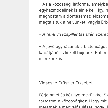
– Az a közösségi létforma, amelybe
egyházmodellnek is élnie kell! Így,
meghoztam a döntésemet: elcsomago
megtaláltuk a helyünket, vagyis E
–
A fenti visszapillantás után szere
– A jövő egyházának a biztonságot 
kabátjából is ki kell bújnunk. Ebb
miénknek is.
Vidácsné Drüszler Erzsébet
Férjemmel és két gyermekünkkel Sz
tartozom a közösséghez. Hogy mit 
ígéretnek a megvalósulását, hogy „