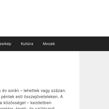
zelkép
Kultúra
Mozaik
c év során – lehettek vagy százan.
 péntek esti összejöveteleken. A
t a közösséget – kezdetben
rektor, ápoló- és szülésznő,