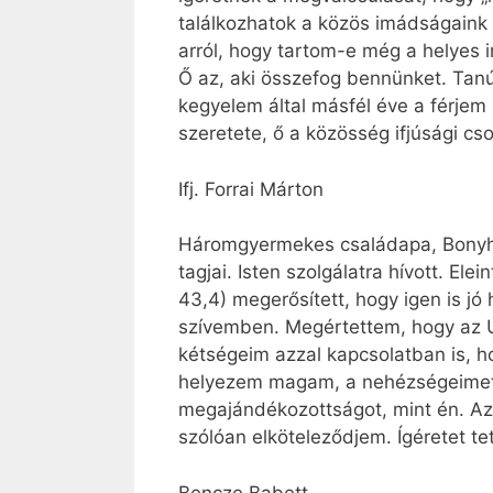
találkozhatok a közös imádságaink a
arról, hogy tartom-e még a helyes 
Ő az, aki összefog bennünket. Tanú
kegyelem által másfél éve a férjem i
szeretete, ő a közösség ifjúsági cso
Ifj. Forrai Márton
Háromgyermekes családapa, Bonyh
tagjai. Isten szolgálatra hívott. El
43,4) megerősített, hogy igen is j
szívemben. Megértettem, hogy az Úr
kétségeim azzal kapcsolatban is, h
helyezem magam, a nehézségeimet, 
megajándékozottságot, mint én. Az ő
szólóan elköteleződjem. Ígéretet te
Bencze Babett