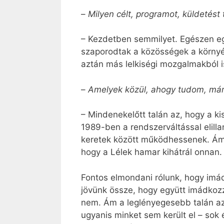
–
Milyen célt, programot, küldetést 
– Kezdetben semmilyet. Egészen egy
szaporodtak a közösségek a környék
aztán más lelkiségi mozgalmakból is
–
Amelyek közül, ahogy tudom, már
– Mindenekelőtt talán az, hogy a k
1989-ben a rendszerváltással elill
keretek között működhessenek. Ám,
hogy a Lélek hamar kihátrál onnan.
Fontos elmondani rólunk, hogy imád
jövünk össze, hogy együtt imádkoz
nem. Ám a leglényegesebb talán az
ugyanis minket sem került el – sok 