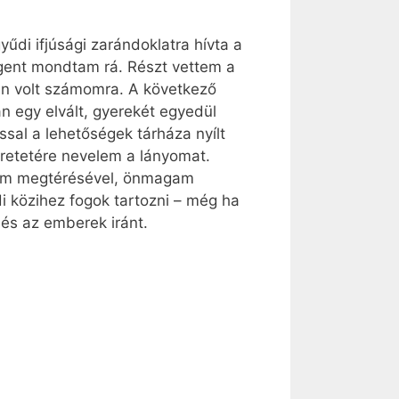
űdi ifjúsági zarándoklatra hívta a
igent mondtam rá. Részt vettem a
len volt számomra. A következő
n egy elvált, gyerekét egyedül
sal a lehetőségek tárháza nyílt
retetére nevelem a lányomat.
yom megtérésével, önmagam
 közihez fogok tartozni – még ha
 és az emberek iránt.