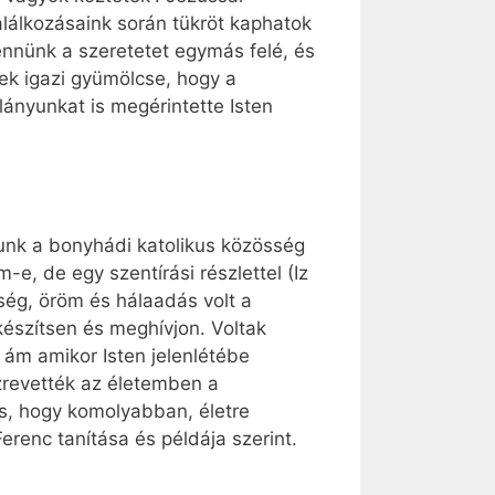
alálkozásaink során tükröt kaphatok
ennünk a szeretetet egymás felé, és
ek igazi gyümölcse, hogy a
ylányunkat is megérintette Isten
k a bonyhádi katolikus közösség
-e, de egy szentírási részlettel (Iz
ség, öröm és hálaadás volt a
készítsen és meghívjon. Voltak
 ám amikor Isten jelenlétébe
zrevették az életemben a
is, hogy komolyabban, életre
erenc tanítása és példája szerint.