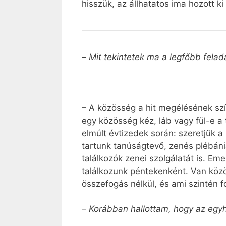
hisszük, az állhatatos ima hozott k
–
Mit tekintetek ma a legfőbb fela
– A közösség a hit megélésének szí
egy közösség kéz, láb vagy fül-e a 
elmúlt évtizedek során: szeretjük 
tartunk tanúságtevő, zenés plébánia
találkozók zenei szolgálatát is. Eme
találkozunk péntekenként. Van közö
összefogás nélkül, és ami szintén f
–
Korábban hallottam, hogy az egyh