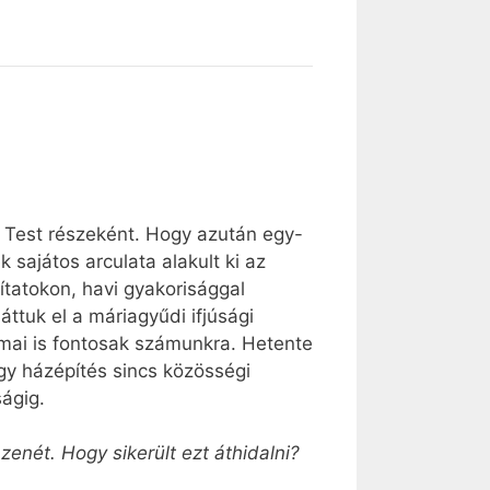
a Test részeként. Hogy azután egy-
 sajátos arculata alakult ki az
ítatokon, havi gyakorisággal
áttuk el a máriagyűdi ifjúsági
kalmai is fontosak számunkra. Hetente
gy házépítés sincs közösségi
ságig.
nét. Hogy sikerült ezt áthidalni?