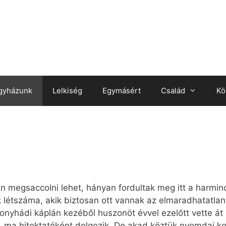
gyházunk
Lelkiség
Egymásért
Család
Kö
án megsaccolni lehet, hányan fordultak meg itt a harmin
k létszáma, akik biztosan ott vannak az elmaradhatatlan
bonyhádi káplán kezéből huszonöt évvel ezelőtt vette á
, ma hitoktatóként dolgozik. De akad köztük nyomdai kor