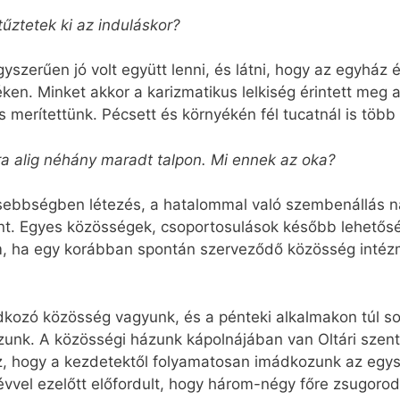
tűztetek ki az induláskor?
szerűen jó volt együtt lenni, és látni, hogy az egyház 
en. Minket akkor a karizmatikus lelkiség érintett meg 
 merítettünk. Pécsett és környékén fél tucatnál is több
a alig néhány maradt talpon. Mi ennek az oka?
isebbségben létezés, a hatalommal való szembenállás na
ant. Egyes közösségek, csoportosulások később lehetősé
 ha egy korábban spontán szerveződő közösség intézmé
kozó közösség vagyunk, és a pénteki alkalmakon túl so
zunk. A közösségi házunk kápolnájában van Oltári szen
, hogy a kezdetektől folyamatosan imádkozunk az egys
évvel ezelőtt előfordult, hogy három-négy főre zsugorod