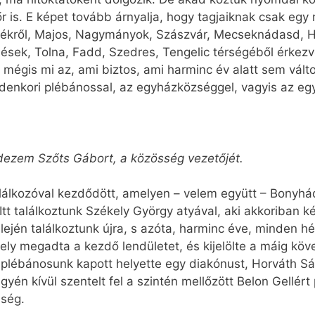
őr is. E képet tovább árnyalja, hogy tagjaiknak csak egy
rnyékről, Majos, Nagymányok, Szászvár, Mecseknádasd, 
sek, Tolna, Fadd, Szedres, Tengelic térségéből érkezve
égis mi az, ami biztos, ami harminc év alatt sem vált
denkori plébánossal, az egyházközséggel, vagyis az eg
ezem Szőts Gábort, a közösség vezetőjét.
lálkozóval kezdődött, amelyen – velem együtt – Bonyhádr
l. Itt találkoztunk Székely György atyával, aki akkoriban
ején találkoztunk újra, s azóta, harminc éve, minden h
ly megadta a kezdő lendületet, és kijelölte a máig követ
plébánosunk kapott helyette egy diakónust, Horváth Sán
én kívül szentelt fel a szintén mellőzött Belon Gellér
sség.