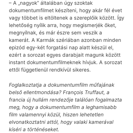
– A „nagyok” általában úgy szoktak
dokumentumfilmet készíteni, hogy akár fél évet
vagy többet is eltöltenek a szereplőik között. Így
lehetőség nyílik arra, hogy megismerjék őket,
megnyílnak, és már észre sem veszik a
kamerát. A Karmák szériában azonban minden
epizód egy-két forgatási nap alatt készül el,
ezért a sorozat egyes darabjait magunk között
instant dokumentumfilmeknek hívjuk. A sorozat
ettől függetlenül rendkívül sikeres.
Foglalkoztatja a dokumentumfilm műfajának
belső ellentmondása? François Truffaut, a
francia új hullám rendezője találóan fogalmazta
meg, hogy a dokumentumfilm a leghamisabb
film valamennyi közül, hiszen lehetetlen
elvonatkoztatni attól, hogy valaki kamerával
kíséri a történéseket.