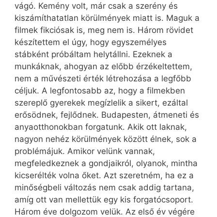
vágó. Kemény volt, már csak a szerény és
kiszámíthatatlan körülmények miatt is. Maguk a
filmek fikciósak is, meg nem is. Három rövidet
készítettem el úgy, hogy egyszemélyes
stábként próbáltam helytállni. Ezeknek a
munkáknak, ahogyan az előbb érzékeltettem,
nem a művészeti érték létrehozása a legfőbb
céljuk. A legfontosabb az, hogy a filmekben
szereplő gyerekek megízlelik a sikert, ezáltal
erősödnek, fejlődnek. Budapesten, átmeneti és
anyaotthonokban forgatunk. Akik ott laknak,
nagyon nehéz körülmények között élnek, sok a
problémájuk. Amikor velünk vannak,
megfeledkeznek a gondjaikról, olyanok, mintha
kicserélték volna őket. Azt szeretném, ha ez a
minőségbeli változás nem csak addig tartana,
amíg ott van mellettük egy kis forgatócsoport.
Három éve dolgozom velük. Az első év végére