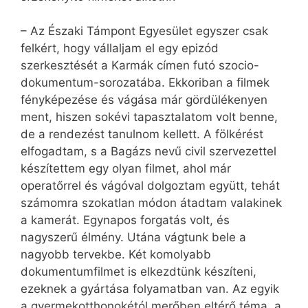
– Az Északi Támpont Egyesület egyszer csak
felkért, hogy vállaljam el egy epizód
szerkesztését a Karmák címen futó szocio-
dokumentum-sorozatába. Ekkoriban a filmek
fényképezése és vágása már gördülékenyen
ment, hiszen sokévi tapasztalatom volt benne,
de a rendezést tanulnom kellett. A fölkérést
elfogadtam, s a Bagázs nevű civil szervezettel
készítettem egy olyan filmet, ahol már
operatőrrel és vágóval dolgoztam együtt, tehát
számomra szokatlan módon átadtam valakinek
a kamerát. Egynapos forgatás volt, és
nagyszerű élmény. Utána vágtunk bele a
nagyobb tervekbe. Két komolyabb
dokumentumfilmet is elkezdtünk készíteni,
ezeknek a gyártása folyamatban van. Az egyik
a gyermekotthonokétól merőben eltérő téma, a