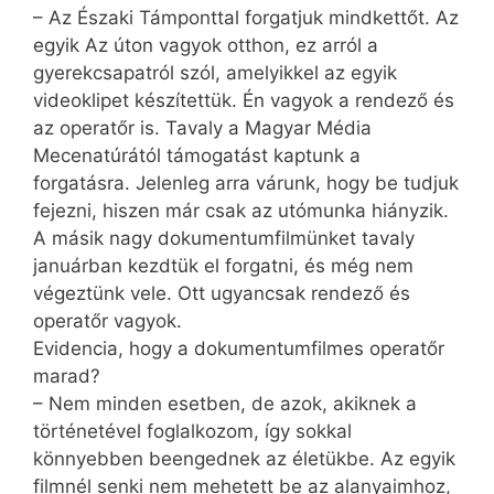
– Az Északi Támponttal forgatjuk mindkettőt. Az
egyik Az úton vagyok otthon, ez arról a
gyerekcsapatról szól, amelyikkel az egyik
videoklipet készítettük. Én vagyok a rendező és
az operatőr is. Tavaly a Magyar Média
Mecenatúrától támogatást kaptunk a
forgatásra. Jelenleg arra várunk, hogy be tudjuk
fejezni, hiszen már csak az utómunka hiányzik.
A másik nagy dokumentumfilmünket tavaly
januárban kezdtük el forgatni, és még nem
végeztünk vele. Ott ugyancsak rendező és
operatőr vagyok.
Evidencia, hogy a dokumentumfilmes operatőr
marad?
– Nem minden esetben, de azok, akiknek a
történetével foglalkozom, így sokkal
könnyebben beengednek az életükbe. Az egyik
filmnél senki nem mehetett be az alanyaimhoz,