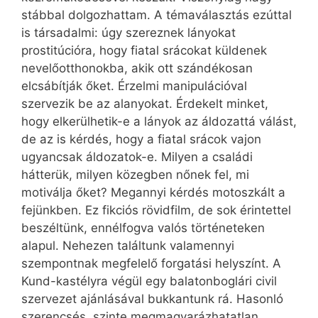
stábbal dolgozhattam. A témaválasztás ezúttal
is társadalmi: úgy szereznek lányokat
prostitúcióra, hogy fiatal srácokat küldenek
nevelőotthonokba, akik ott szándékosan
elcsábítják őket. Érzelmi manipulációval
szervezik be az alanyokat. Érdekelt minket,
hogy elkerülhetik-e a lányok az áldozattá válást,
de az is kérdés, hogy a fiatal srácok vajon
ugyancsak áldozatok-e. Milyen a családi
hátterük, milyen közegben nőnek fel, mi
motiválja őket? Megannyi kérdés motoszkált a
fejünkben. Ez fikciós rövidfilm, de sok érintettel
beszéltünk, ennélfogva valós történeteken
alapul. Nehezen találtunk valamennyi
szempontnak megfelelő forgatási helyszínt. A
Kund-kastélyra végül egy balatonboglári civil
szervezet ajánlásával bukkantunk rá. Hasonló
szerencsés, szinte megmagyarázhatatlan