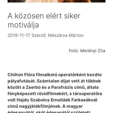
A közösen elért siker
motiválja
2019-11-17
Szerző:
Mészáros Márton
Fotó: Merényi Zita
Chilton Flóra filmalkotó operatőrként kezdte
pályafutását. Számtalan díjat vett át többek
között a Zserbó és a Parafrázis című, általa
fényképezett rövidfilmekért, s társoperatőre
volt Hajdu Szabolcs Ernel­láék Far­kaséknál
című nagyjátékfilmjének. A magyar
édesanyától, skót édesapától született,