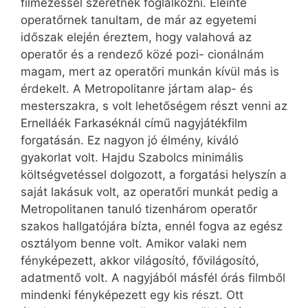
filmezéssel szeretnék foglalkozni. Eleinte
operatőrnek tanultam, de már az egyetemi
időszak elején éreztem, hogy valahová az
operatőr és a rendező közé pozi- cionálnám
magam, mert az operatőri munkán kívül más is
érdekelt. A Metropolitanre jártam alap- és
mesterszakra, s volt lehetőségem részt venni az
Ernelláék Far­kaséknál című nagyjátékfilm
forgatásán. Ez nagyon jó élmény, kiváló
gyakorlat volt. Hajdu Szabolcs minimális
költségvetéssel dolgozott, a forgatási helyszín a
saját lakásuk volt, az operatőri munkát pedig a
Metropolitanen tanuló tizenhárom operatőr
szakos hallgatójára bízta, ennél fogva az egész
osztályom benne volt. Amikor valaki nem
fényképezett, akkor világosító, fővilágosító,
adatmentő volt. A nagyjából másfél órás filmből
mindenki fényképezett egy kis részt. Ott