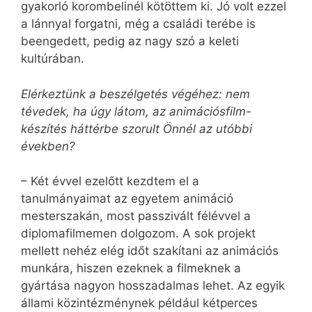
gyakorló korombelinél kötöttem ki. Jó volt ezzel
a lánnyal forgatni, még a családi terébe is
beengedett, pedig az nagy szó a keleti
kultúrában.
Elérkeztünk a beszélgetés végéhez: nem
tévedek, ha úgy látom, az animációsfilm-
készítés háttérbe szorult Önnél az utóbbi
években?
– Két évvel ezelőtt kezdtem el a
tanulmányaimat az egyetem animáció
mesterszakán, most passzivált félévvel a
diplomafilmemen dolgozom. A sok projekt
mellett nehéz elég időt szakítani az animációs
munkára, hiszen ezeknek a filmeknek a
gyártása nagyon hosszadalmas lehet. Az egyik
állami közintézménynek például kétperces