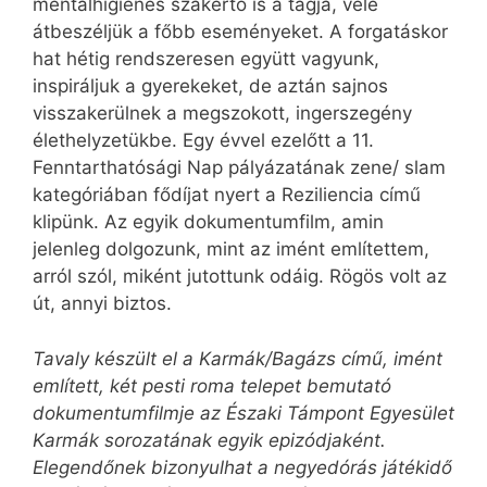
mentálhigiénés szakértő is a tagja, vele
átbeszéljük a főbb eseményeket. A forgatáskor
hat hétig rendszeresen együtt vagyunk,
inspiráljuk a gyerekeket, de aztán sajnos
visszakerülnek a megszokott, ingerszegény
élethelyzetükbe. Egy évvel ezelőtt a 11.
Fenntarthatósági Nap pályázatának zene/ slam
kategóriában fődíjat nyert a Rezili­en­cia című
klipünk. Az egyik dokumentumfilm, amin
jelenleg dolgozunk, mint az imént említettem,
arról szól, miként jutottunk odáig. Rögös volt az
út, annyi biztos.
Tavaly készült el a Karmák/Bagázs című, imént
említett, két pesti roma telepet bemutató
dokumentumfilmje az Északi Támpont Egyesület
Karmák sorozatának egyik epizódjaként.
Elegendőnek bizonyulhat a negyedórás játékidő