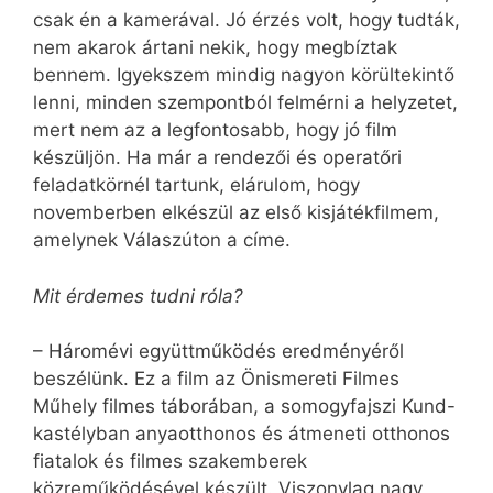
csak én a kamerával. Jó érzés volt, hogy tudták,
nem akarok ártani nekik, hogy megbíztak
bennem. Igyekszem mindig nagyon körültekintő
lenni, minden szempontból felmérni a helyzetet,
mert nem az a legfontosabb, hogy jó film
készüljön. Ha már a rendezői és operatőri
feladatkörnél tartunk, elárulom, hogy
novemberben elkészül az első kisjátékfilmem,
amelynek Válaszúton a címe.
Mit érdemes tudni róla?
– Háromévi együttműködés eredményéről
beszélünk. Ez a film az Önismereti Filmes
Műhely filmes táborában, a somogyfajszi Kund-
kastélyban anyaotthonos és átmeneti otthonos
fiatalok és filmes szakemberek
közreműködésével készült. Viszonylag nagy