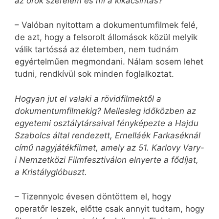
az örök szerelem és mi a kikacsintás?
– Valóban nyitottam a dokumentumfilmek felé,
de azt, hogy a felsorolt állomások közül melyik
válik tartóssá az életemben, nem tudnám
egyértelműen megmondani. Nálam sosem lehet
tudni, rendkívül sok minden foglalkoztat.
Hogyan jut el valaki a rövidfilmektől a
dokumentumfilmekig? Mellesleg időközben az
egyetemi osztálytársaival fényképezte a Hajdu
Szabolcs által rendezett, Ernelláék Farkaséknál
című nagyjátékfilmet, amely az 51. Karlovy Vary-
i Nemzetközi Filmfesztiválon elnyerte a fődíjat,
a Kristályglóbuszt.
– Tizennyolc évesen döntöttem el, hogy
operatőr leszek, előtte csak annyit tudtam, hogy