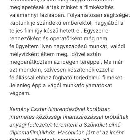
meglepetések értek minket a filmkészítés
valamennyi fázisában. Folyamatosan segítséget
kaptunk jó szándékú emberektől, nagyjából a
teljes film így készülhetett el. Egyszerre
rendezőként és operatőrként még nem
felügyeltem ilyen nagyszabású munkát, valódi
mélyvízként éltem meg. Idővel aztán
megbarátkoztam az idegen tereppel. Ma már
azt mondom, szívesen készítenék ezzel a
felállással ehhez fogható terjedelmű filmeket.
Jelenleg épp a vágói munkafolyamatokat
végzem.
Kemény Eszter filmrendezővel korábban
internetes közösségi finanszírozással próbáltak
anyagi fedezetet teremteni a Szürkület című
diplomafilmjükhöz. Hasonlóan járt el az imént