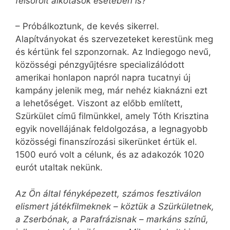
felsorolt alkotások esetében is?
– Próbálkoztunk, de kevés sikerrel.
Alapítványokat és szervezeteket kerestünk meg
és kértünk fel szponzornak. Az Indiegogo nevű,
közösségi pénzgyűjtésre specializálódott
amerikai honlapon napról napra tucatnyi új
kampány jelenik meg, már nehéz kiaknázni ezt
a lehetőséget. Viszont az előbb említett,
Szürkület című filmünkkel, amely Tóth Krisztina
egyik novellájának feldolgozása, a legnagyobb
közösségi finanszírozási sikerünket értük el.
1500 euró volt a célunk, és az adakozók 1020
eurót utaltak nekünk.
Az Ön által fényképezett, számos fesztiválon
elismert játékfilmeknek – köztük a Szürkületnek,
a Zserbónak, a Parafrázisnak – markáns színű,