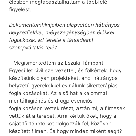
élesben megtapasztalhattam a többfelé
figyelést.
Dokumentumfilmjeiben alapvetően hátrányos
helyzetűekkel, mélyszegénységben élőkkel
foglalkozik. Mi terelte a társadalmi
szerepvállalás felé?
– Megismerkedtem az Északi Támpont
Egyesület civil szervezettel, és fölkértek, hogy
készítsünk olyan projekteket, ahol hátrányos
helyzetű gyerekekkel csinálunk sikerterápiás
foglalkozásokat. Az első hat alkalommal
mentálhigiénés és drog­pre­ven­ciós
foglalkozáson vettek részt, aztán mi, a filmesek
vettük át a terepet. Arra kértük őket, hogy a
saját történeteiket dolgozzák fel, közösen
készített filmen. És hogy mindez miként segít?