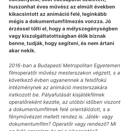
huszonhat éves művész az elmúlt években
kikacsintott az animáció felé, leginkább
mégis a dokumentumfilmezés vonzza. Jó
érzéssel tölti el, hogy a mélyszegénységben
vagy kiszolgáltatottságban élők bíznak
benne, tudják, hogy segíteni, és nem ártani
akar nekik.
2016-ban a Budapesti Metropolitan Egyetemen
filmoperatőr művész mesterszakon végzett, s a
következő évben ugyanennek a felsőfokú
intézménynek az animáció mesterszakára
iratkozott be. Pályafutását kisjátékfilmek
operatőreként kezdte, az utóbbi időben viszont
a dokumentumfilmek felé orientálódott, s a
fényművészet mellett rendez is. Játék- vagy
dokumentumfilm? Operatőr vagy rendező? Mi