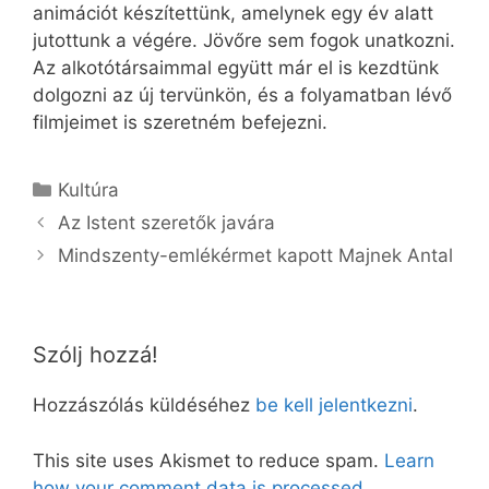
animációt készítettünk, amelynek egy év alatt
jutottunk a végére. Jövőre sem fogok unatkozni.
Az alkotótársaimmal együtt már el is kezdtünk
dolgozni az új tervünkön, és a folyamatban lévő
filmjeimet is szeretném befejezni.
Kategória
Kultúra
Az Istent szeretők javára
Mindszenty-emlékérmet kapott Majnek Antal
Szólj hozzá!
Hozzászólás küldéséhez
be kell jelentkezni
.
This site uses Akismet to reduce spam.
Learn
how your comment data is processed.