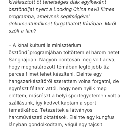
kiválasztott öt tehetséges diák egyikeként
ösztöndíjat nyert a Looking China nevű filmes
programba, amelynek segítségével
dokumentumfilmet forgathatott Kínában. Miről
szólt a film?
– A kínai kulturális minisztérium
ösztöndíjprogramjában töltöttem el három hetet
Sanghajban. Nagyon pontosan meg volt adva,
hogy meghatározott témában legföljebb tíz
perces filmet lehet készíteni. Eleinte egy
hangszerkészítőről szerettem volna forgatni, de
egyrészt féltem attól, hogy nem nyílik meg
előttem, másrészt a helyi sportegyetemen volt a
szállásunk, így kedvet kaptam a sport
tematikához. Tetszettek a látványos
harcművészeti oktatások. Eleinte egy kungfus
lányban gondolkodtam, végül egy tajcsit