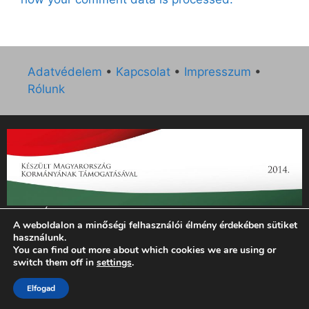
Adatvédelem
•
Kapcsolat
•
Impresszum
•
Rólunk
„Az Új Ember katolikus hetilap 2014. évi működésének
A weboldalon a minőségi felhasználói élmény érdekében sütiket
támogatását az EGYH-KCP-14-P-0121 sz. támogatási
használunk.
szerződés keretében 3 000 000 Ft összegben támogatta az
You can find out more about which cookies we are using or
Emberi Erőforrások Minisztériuma.”
switch them off in
settings
.
© 2026 Magyar Kurír - Új Ember
• Készült
GeneratePress
Elfogad