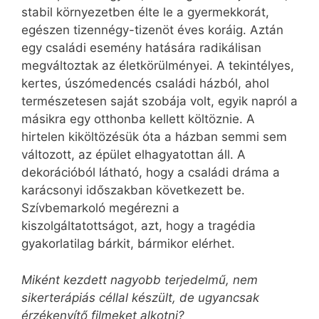
stabil környezetben élte le a gyermekkorát,
egészen tizennégy-tizenöt éves koráig. Aztán
egy családi esemény hatására radikálisan
megváltoztak az életkörülményei. A tekintélyes,
kertes, úszómedencés családi házból, ahol
természetesen saját szobája volt, egyik napról a
másikra egy otthonba kellett költöznie. A
hirtelen kiköltözésük óta a házban semmi sem
változott, az épület elhagyatottan áll. A
dekorációból látható, hogy a családi dráma a
karácsonyi időszakban következett be.
Szívbemarkoló megérezni a
kiszolgáltatottságot, azt, hogy a tragédia
gyakorlatilag bárkit, bármikor elérhet.
Miként kezdett nagyobb terjedelmű, nem
sikerterápiás céllal készült, de ugyancsak
érzékenyítő filmeket alkotni?