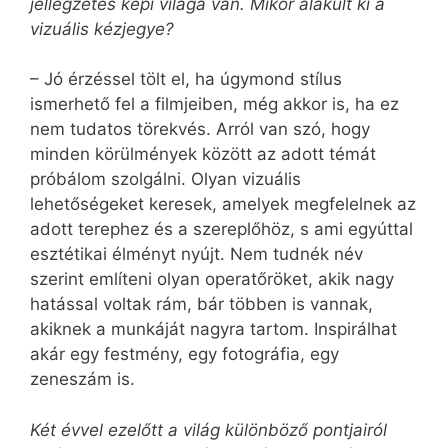
jellegzetes képi világa van. Mikor alakult ki a
vizuális kézjegye?
– Jó érzéssel tölt el, ha úgymond stílus
ismerhető fel a filmjeiben, még akkor is, ha ez
nem tudatos törekvés. Arról van szó, hogy
minden körülmények között az adott témát
próbálom szolgálni. Olyan vizuális
lehetőségeket keresek, amelyek megfelelnek az
adott terephez és a szereplőhöz, s ami egyúttal
esztétikai élményt nyújt. Nem tudnék név
szerint említeni olyan operatőröket, akik nagy
hatással voltak rám, bár többen is vannak,
akiknek a munkáját nagyra tartom. Inspirálhat
akár egy festmény, egy fotográfia, egy
zeneszám is.
Két évvel ezelőtt a világ különböző pontjairól