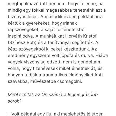
megfogalmazódott bennem, hogy jó lenne, ha
mindig egy fokkal magasabbra tehetnénk azt a
bizonyos lécet. A második évben például arra
kértük a gyerekeket, hogy írjanak
rapszövegeket, a saját történeteikből
inspirálódva. A munkájukat Horváth Kristóf
(Színész Bob) és a tanítványai segítették. A
kész szövegekből klipeket készítettünk. Az
eredmény egyszerre volt jópofa és durva. Hiába
vagyok viszonylag edzett, nem is gondoltam
volna, hogy tizenévesek miket élhetnek át, és
hogyan tudják a traumatikus élményeiket írott
szavakba, művészetbe csomagolni.
Miről szóltak az Ön számára legmegrázóbb
sorok?
– Volt például egy fiú, aki meglehetős jólétben,