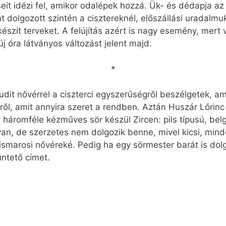
seit idézi fel, amikor odalépek hozzá. Ük- és dédapja a
dolgozott szintén a cisztereknél, előszállási uradalmu
észít terveket. A felújítás azért is nagy esemény, mert 
új óra látványos változást jelent majd.
*
dit nővérrel a ciszterci egyszerűségről beszélgetek, am
ről, amit annyira szeret a rendben. Aztán Huszár Lőrinc
háromféle kézműves sör készül Zircen: pils típusú, bel
 van, de szerzetes nem dolgozik benne, mivel kicsi, min
ismarosi nővéreké. Pedig ha egy sörmester barát is do
üntető címet.