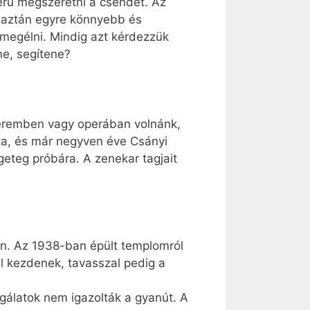
zerű megszeretni a csendet. Az
e aztán egyre könnyebb és
megélni. Mindig azt kérdezzük
ne, segítene?
teremben vagy operában volnánk,
tta, és már negyven éve Csányi
geteg próbára. A zenekar tagjait
an. Az 1938-ban épült templomról
al kezdenek, tavasszal pedig a
zsgálatok nem igazolták a gyanút. A