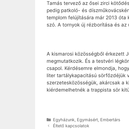
Tamás tervező az ősei zirci kötődé
pedig patkoló- és díszműkovácsként 
templom felújítására már 2013 óta k
szó. A tornyok új rézborítása és az 
A kismarosi közösségből érkezett Ju
megmutatkozik. És a testvéri légkör
csapol. Kérdésemre elmondja, hogy 
liter tartálykapacitású sörfőzdéjük
szerzetesközösségük, akárcsak a k
kiérdemelhetnék a trappista sör kit
Kategória
Egyházunk
,
Egymásért
,
Embertárs
Éltető kapcsolatok