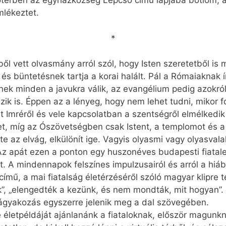
lőtérben az egyházközség Lépcső című lapjába botlom, a
mlékeztet.
*
 vett olvasmány arról szól, hogy Isten szeretetből is m
s büntetésnek tartja a korai halált. Pál a Rómaiaknak írt
ek minden a javukra válik, az evangélium pedig azokról 
zik is. Éppen az a lényeg, hogy nem lehet tudni, mikor f
nt Imréről és vele kapcsolatban a szentségről elmélkedik
t, míg az Ószövetségben csak Istent, a templomot és a 
az elvág, elkülönít ige. Vagyis olyasmi vagy olyasvalaki
. Az apát ezen a ponton egy huszonéves budapesti fiatal
t. A mindennapok felszínes impulzusairól és arról a hiá
ímű, a mai fiatalság életérzéséről szóló magyar klipre t
k”, „elengedték a kezünk, és nem mondták, mit hogyan”
vágyakozás egyszerre jelenik meg a dal szövegében.
e életpéldáját ajánlanánk a fiataloknak, először magunkn