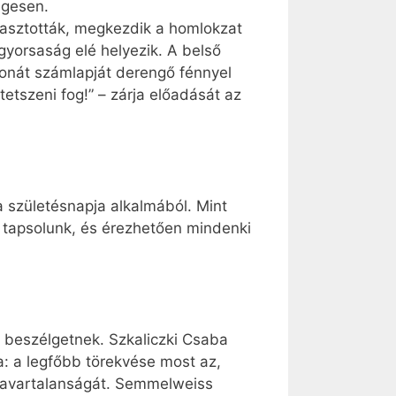
égesen.
álasztották, megkezdik a homlokzat
gyorsaság elé helyezik. A belső
rbonát számlapját derengő fénnyel
tetszeni fog!” – zárja előadását az
 születésnapja alkalmából. Mint
n tapsolunk, és érezhetően mindenki
, beszélgetnek. Szkaliczki Csaba
ja: a legfőbb törekvése most az,
 zavartalanságát. Semmelweiss