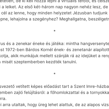
tlen, de ki kell hozzá lépni a virtuális térből, és céls
 a lelket. Az első két-három nap nagyon nehéz lesz, d
 cél az lenne, hogy minden helyzetet Jézusban tudjunk 
épne, lehajolna a szegényhez? Meghallgatna, beszélget
*
us és a zenekar éneke és játéka: mintha hangverseny
ust 1972-ben Bárdos Kornél ének- és zenetanár alapíto
tja, akik munkájuk mellett szánják rá az idejüket a ren
 a misét szeptemberben kezdték tanulni.
*
vezető vetített képes előadást tart a Szent Imre-házb
temben zajló felújításról: a főhomlokzattal és a tornyokk
rra.
i arra utaltak, hogy üreg lehet alattuk, de az alapos vi