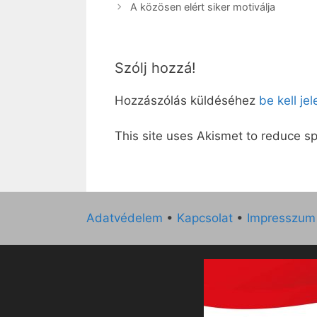
A közösen elért siker motiválja
Szólj hozzá!
Hozzászólás küldéséhez
be kell je
This site uses Akismet to reduce 
Adatvédelem
•
Kapcsolat
•
Impresszum