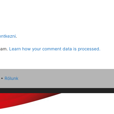
lentkezni
.
spam.
Learn how your comment data is processed.
•
Rólunk