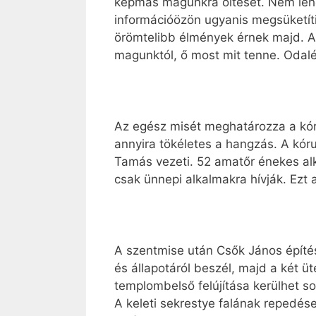
képmás magunkra öltését. Nem lehete
információözön ugyanis megsüketíti
örömtelibb élmények érnek majd. A
magunktól, ő most mit tenne. Odal
Az egész misét meghatározza a kór
annyira tökéletes a hangzás. A kór
Tamás vezeti. 52 amatőr énekes alko
csak ünnepi alkalmakra hívják. Ezt
A szentmise után Csők János építés
és állapotáról beszél, majd a két ü
templombelső felújítása kerülhet so
A keleti sekrestye falának repedése