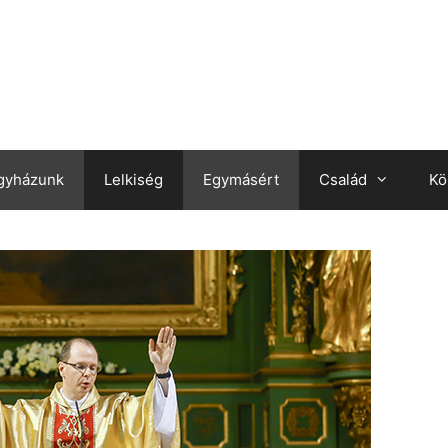
gyházunk
Lelkiség
Egymásért
Család
Kö