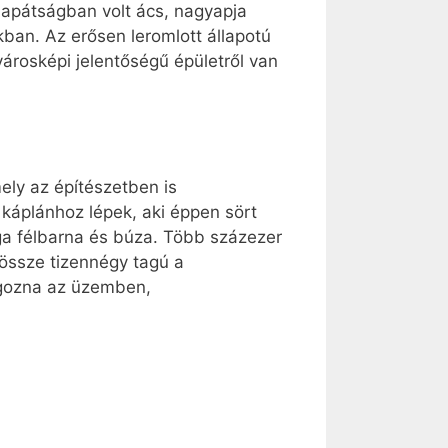
z apátságban volt ács, nagyapja
kban. Az erősen leromlott állapotú
városképi jelentőségű épületről van
ely az építészetben is
 káplánhoz lépek, aki éppen sört
ga félbarna és búza. Több százezer
dössze tizennégy tagú a
lgozna az üzemben,