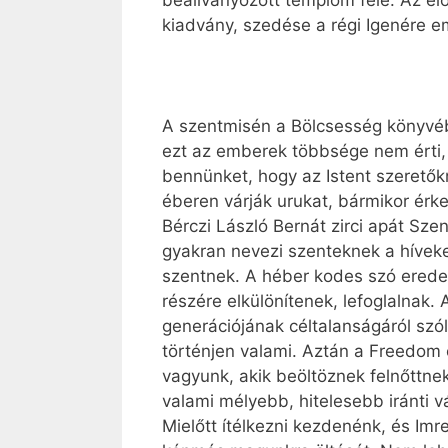
beállványozott templom felé. Az e
kiadvány, szedése a régi Igenére e
A szentmisén a Bölcsesség könyvéből
ezt az emberek többsége nem érti, é
bennünket, hogy az Istent szeretőkn
éberen várják urukat, bármikor érke
Bérczi László Bernát zirci apát Sze
gyakran nevezi szenteknek a híveke
szentnek. A héber kodes szó eredete 
részére elkülönítenek, lefoglalnak
generációjának céltalanságáról szól
történjen valami. Aztán a Freedom c
vagyunk, akik beöltöznek felnőttne
valami mélyebb, hitelesebb iránti 
Mielőtt ítélkezni kezdenénk, és Imr