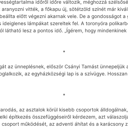
dvességtartalma időről időre változik, méghozzá szélsős
aranyozni vitték, a főkapu új, sötétzöld színét már kiv
 beállta előtt végezni akarnak vele. De a gondosságot a 
 ideiglenes lámpákat szereltek fel. A toronyóra polika
ról látható lesz a pontos idő. „Ígérem, hogy mindenkinek 
*
át az ünneplésnek, először Csányi Tamást ünnepeljük a
foglalkozik, az egyházközségi lap is a szívügye. Hossza
*
varodás, az asztalok körül kisebb csoportok álldogálnak
 lelki építkezés összefüggéseiről kérdezem, azt válaszol
ai csoport működését, az adventi áhítat és a karácsony