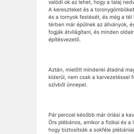
valódi ok az lehet, hogy a talaj ne
A kereszteket és a toronygömböket 
és a tornyok festését, és még a tél
térben már épülnek az állványok, és
fogják átvilágítani, és minden oldal
építésvezető.
Aztán, mielőtt mindenki átadná mag
kiderül, nem csak a karvezetéssel 
szívből ünnepel.
Pár perccel később már óriási a ka
Örs plébános, amikor a fizikai és a
hogy biztosítsák a sokféle plébáni