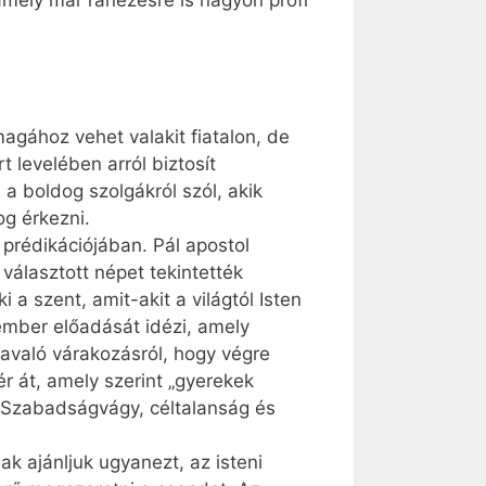
mely már ránézésre is nagyon profi
agához vehet valakit fiatalon, de
 levelében arról biztosít
a boldog szolgákról szól, akik
og érkezni.
 prédikációjában. Pál apostol
választott népet tekintették
 a szent, amit-akit a világtól Isten
ember előadását idézi, amely
bavaló várakozásról, hogy végre
ér át, amely szerint „gyerekek
. Szabadságvágy, céltalanság és
ak ajánljuk ugyanezt, az isteni