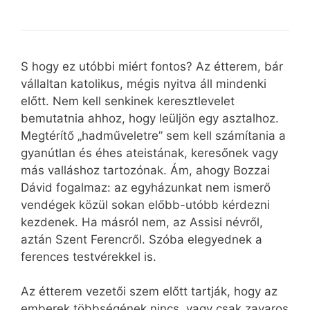
S hogy ez utóbbi miért fontos? Az étterem, bár
vállaltan katolikus, mégis nyitva áll mindenki
előtt. Nem kell senkinek keresztlevelet
bemutatnia ahhoz, hogy leüljön egy asztalhoz.
Megtérítő „hadműveletre” sem kell számítania a
gyanútlan és éhes ateistának, keresőnek vagy
más valláshoz tartozónak. Ám, ahogy Bozzai
Dávid fogalmaz: az egyházunkat nem ismerő
vendégek közül sokan előbb-utóbb kérdezni
kezdenek. Ha másról nem, az Assisi névről,
aztán Szent Ferencről. Szóba elegyednek a
ferences testvérekkel is.
Az étterem vezetői szem előtt tartják, hogy az
emberek többségének nincs, vagy csak zavaros