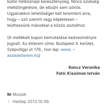
külön hétköznapi kereszténység. Nincs szükség
melldöngetésre, de elbújni sem üdvös.
Ugyanakkor lehetőséget kell teremteni arra,
hogy – szó szerint vagy képletesen –
leülhessünk másokkal a közös asztalhoz.
(A mellékelt kupon bemutatása kedvezményre
jogosít. Az étterem címe: Budapest II. kerület,
Szépvölgyi út 176., hon lap:
www. –
assisietterem.hu
)
Koncz Veronika
Fotó: Kissimon István
Kategória
Mozaik
Hetilap 2013.10.06.