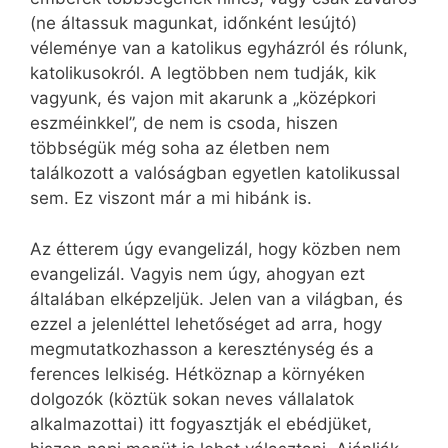
(ne áltassuk magunkat, időnként lesújtó)
véleménye van a katolikus egyházról és rólunk,
katolikusokról. A legtöbben nem tudják, kik
vagyunk, és vajon mit akarunk a „középkori
eszméinkkel”, de nem is csoda, hiszen
többségük még soha az életben nem
találkozott a valóságban egyetlen katolikussal
sem. Ez viszont már a mi hibánk is.
Az étterem úgy evangelizál, hogy közben nem
evangelizál. Vagyis nem úgy, ahogyan ezt
általában elképzeljük. Jelen van a világban, és
ezzel a jelenléttel lehetőséget ad arra, hogy
megmutatkozhasson a kereszténység és a
ferences lelkiség. Hétköznap a környéken
dolgozók (köztük sokan neves vállalatok
alkalmazottai) itt fogyasztják el ebédjüket,