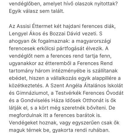
vendéglőben, amelyet hívő olaszok nyitottak?
Egyik válasz sem talált.
Az Assisi Éttermet két hajdani ferences diák,
Lengyel Ákos és Bozzai Dávid vezeti. S
ahogyan ők fogalmaznak: a magyarországi
ferencesek erkölcsi pártfogását élvezik. A
vendéglőt nem a ferences rend tartja fenn,
ugyanakkor az étteremből a Ferences Rend
tartomány három intézményébe is szállítanak
ebédet, hiszen a vállalkozás egyik alappillére a
közétkeztetés. A Szent Angéla Általános Iskolát
és Gimnáziumot, a Testvérkék Ferences Óvodát
és a Gondviselés Háza Idősek Otthonát is ők
látják el, s a kört még szeretnék bővíteni. De
megfordulnak itt a ferences barátok is.
Vendégeket hoznak, vagy egyszerűen csak ők
maguk térnek be, gyakorta rendi ruhában.