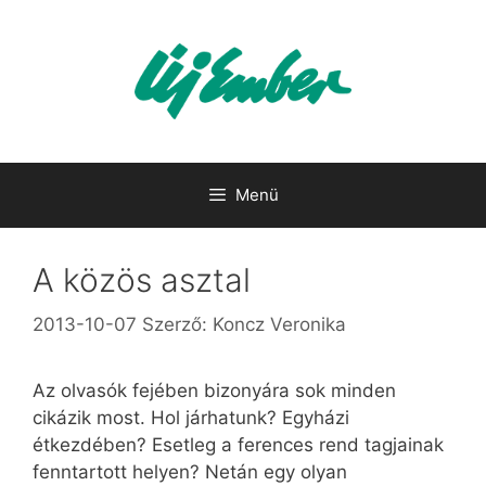
Kilépés
a
tartalomba
Menü
A közös asztal
2013-10-07
Szerző:
Koncz Veronika
Az olvasók fejében bizonyára sok minden
cikázik most. Hol járhatunk? Egyházi
étkezdében? Esetleg a ferences rend tagjainak
fenntartott helyen? Netán egy olyan