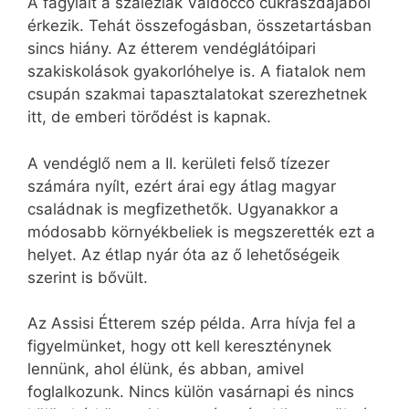
A fagylalt a szaléziak Valdocco cukrászdájából
érkezik. Tehát összefogásban, összetartásban
sincs hiány. Az étterem vendéglátóipari
szakiskolások gyakorlóhelye is. A fiatalok nem
csupán szakmai tapasztalatokat szerezhetnek
itt, de emberi törődést is kapnak.
A vendéglő nem a II. kerületi felső tízezer
számára nyílt, ezért árai egy átlag magyar
családnak is megfizethetők. Ugyanakkor a
módosabb környékbeliek is megszerették ezt a
helyet. Az étlap nyár óta az ő lehetőségeik
szerint is bővült.
Az Assisi Étterem szép példa. Arra hívja fel a
figyelmünket, hogy ott kell kereszténynek
lennünk, ahol élünk, és abban, amivel
foglalkozunk. Nincs külön vasárnapi és nincs