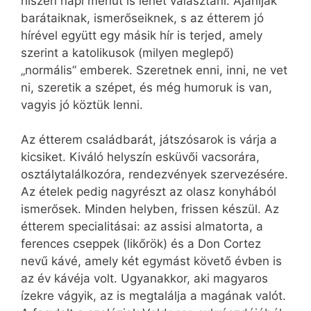
hiszen napi menüt is lehet választani. Ajánlják
barátaiknak, ismerőseiknek, s az étterem jó
hírével együtt egy másik hír is terjed, amely
szerint a katolikusok (milyen meglepő)
„normális” emberek. Szeretnek enni, inni, ne vet
ni, szeretik a szépet, és még humoruk is van,
vagyis jó köztük lenni.
Az étterem családbarát, játszósarok is várja a
kicsiket. Kiváló helyszín esküvői vacsorára,
osztálytalálkozóra, rendezvények szervezésére.
Az ételek pedig nagyrészt az olasz konyhából
ismerősek. Minden helyben, frissen készül. Az
étterem specialitásai: az assisi almatorta, a
ferences cseppek (likőrök) és a Don Cortez
nevű kávé, amely két egymást követő évben is
az év kávéja volt. Ugyanakkor, aki magyaros
ízekre vágyik, az is megtalálja a magának valót.