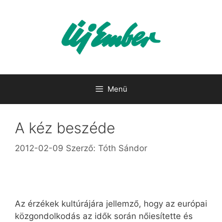
Kilépés
a
tartalomba
Menü
A kéz beszéde
2012-02-09
Szerző:
Tóth Sándor
Az érzékek kultúrájára jellemző, hogy az európai
közgondolkodás az idők során nőiesítette és