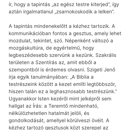
ír, hogy a tapintás „az egész testre kiterjed”, így
aztán irgalmatlanul „zsarnokoskodik a lelken”.
A tapintás mindenekelőtt a kézhez tartozik. A
kommunikációban fontos a gesztus, amely lehet
mozdulat, tekintet, szó. Népenként változó a
mozgáskultúra, de egyértelmű, hogy
legbeszédesebb szervünk a kezünk. Szakrális
területen a Szentírás az, amit ebből a
szempontból is érdemes olvasni. Szigeti Jenő
írja egyik tanulmányában: „A Biblia a
testrészeink között a kezet említi legtöbbször,
hiszen talán ez a leghasznosabb testrészünk.”
Ugyanakkor Isten kezéről mint jelképről sem
hallgat az Írás: a Teremtő mindenható,
nélkülözhetetlen hatalmát jelöli, és
gondolkodását, amellyel körülveszi övéit. A
kézhez tartozó gesztusok közt szerepel az