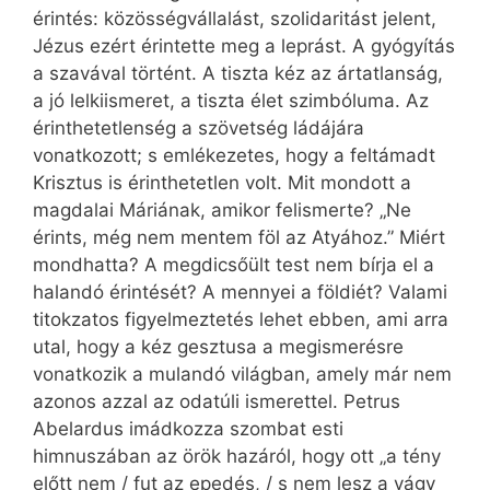
érintés: közösségvállalást, szolidaritást jelent,
Jézus ezért érintette meg a leprást. A gyógyítás
a szavával történt. A tiszta kéz az ártatlanság,
a jó lelkiismeret, a tiszta élet szimbóluma. Az
érinthetetlenség a szövetség ládájára
vonatkozott; s emlékezetes, hogy a feltámadt
Krisztus is érinthetetlen volt. Mit mondott a
magdalai Máriának, amikor felismerte? „Ne
érints, még nem mentem föl az Atyához.” Miért
mondhatta? A megdicsőült test nem bírja el a
halandó érintését? A mennyei a földiét? Valami
titokzatos figyelmeztetés lehet ebben, ami arra
utal, hogy a kéz gesztusa a megismerésre
vonatkozik a mulandó világban, amely már nem
azonos azzal az odatúli ismerettel. Petrus
Abelardus imádkozza szombat esti
himnuszában az örök hazáról, hogy ott „a tény
előtt nem / fut az epedés, / s nem lesz a vágy