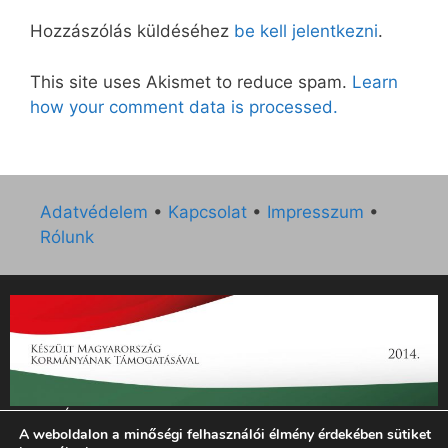
Hozzászólás küldéséhez
be kell jelentkezni
.
This site uses Akismet to reduce spam.
Learn
how your comment data is processed.
Adatvédelem
•
Kapcsolat
•
Impresszum
•
Rólunk
„Az Új Ember katolikus hetilap 2014. évi működésének
A weboldalon a minőségi felhasználói élmény érdekében sütiket
támogatását az EGYH-KCP-14-P-0121 sz. támogatási