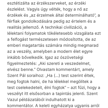
esztétizálta az érzékszerveket, az érzéki
észlelést. Vagyis úgy vélték, hogy a nő az
érzékek és „az érzelmek által determinálható”, a
férfiak gondolkodására pedig az értelem és a
realitás jellemző. A technikai civilizáció, a
lélektani folyamatok tökéletesebb vizsgálata ezt
a felfogást természetesen módosította, de az
emberi magatartás számára mindig megmarad
az a veszély, amelyben a modern élet egyre
inkább bővelkedik. Igaz az ószövetségi
figyelmeztetés: „Aki szereti a veszedelmet,
elvész benne.” Olvastam kommentárt, amely
Szent Pál soraihoz: „Ha (…) test szerint éltek,
meg fogtok halni, de ha lélekkel megölitek a
test cselekedeteit, élni fogtok” – azt fűzi, hogy a
veszélyt itt elsősorban a tapintás jelenti. Szent
Vazul példázatából indulhatott ki a
kommentátor. A keleti egyházatya ugyanis arról