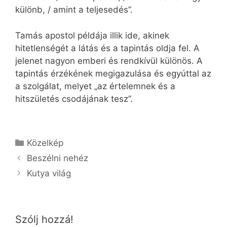
különb, / amint a teljesedés”.
Tamás apostol példája illik ide, akinek
hitetlenségét a látás és a tapintás oldja fel. A
jelenet nagyon emberi és rendkívül különös. A
tapintás érzékének megigazulása és egyúttal az
a szolgálat, melyet „az értelemnek és a
hitszületés csodájának tesz”.
Kategória
Közelkép
Beszélni nehéz
Kutya világ
Szólj hozzá!