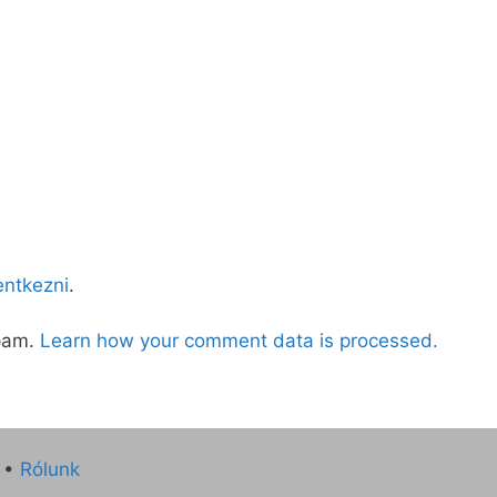
lentkezni
.
spam.
Learn how your comment data is processed.
•
Rólunk