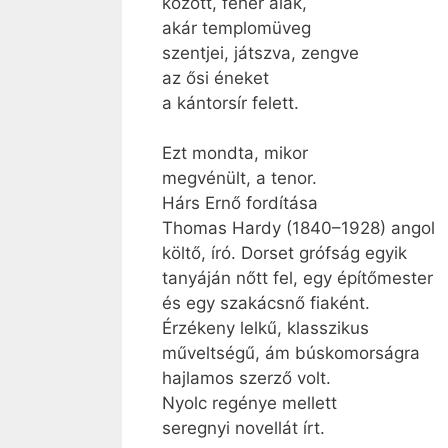
között, fehér alak,
akár templomüveg
szentjei, játszva, zengve
az ősi éneket
a kántorsír felett.
Ezt mondta, mikor
megvénült, a tenor.
Hárs Ernő fordítása
Thomas Hardy (1840–1928) angol
költő, író. Dorset grófság egyik
tanyáján nőtt fel, egy építőmester
és egy szakácsnő fiaként.
Érzékeny lelkű, klasszikus
műveltségű, ám búskomorságra
hajlamos szerző volt.
Nyolc regénye mellett
seregnyi novellát írt.