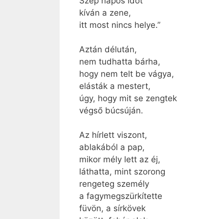
Szép napos időt
kíván a zene,
itt most nincs helye.”
Aztán délután,
nem tudhatta bárha,
hogy nem telt be vágya,
elásták a mestert,
úgy, hogy mit se zengtek
végső búcsúján.
Az hírlett viszont,
ablakából a pap,
mikor mély lett az éj,
láthatta, mint szorong
rengeteg személy
a fagymegszürkítette
füvön, a sírkövek