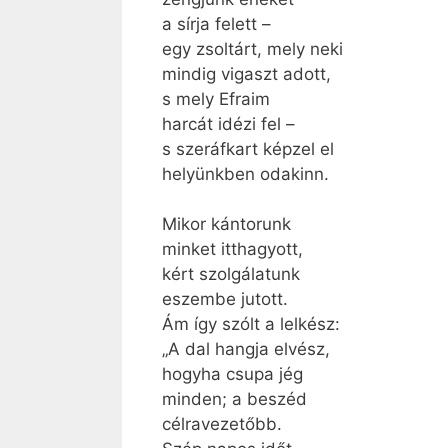
a sírja felett –
egy zsoltárt, mely neki
mindig vigaszt adott,
s mely Efraim
harcát idézi fel –
s szeráfkart képzel el
helyünkben odakinn.
Mikor kántorunk
minket itthagyott,
kért szolgálatunk
eszembe jutott.
Ám így szólt a lelkész:
„A dal hangja elvész,
hogyha csupa jég
minden; a beszéd
célravezetőbb.