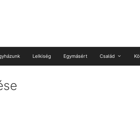
gyházunk
Lelkiség
Egymásért
Család
Kö
ése