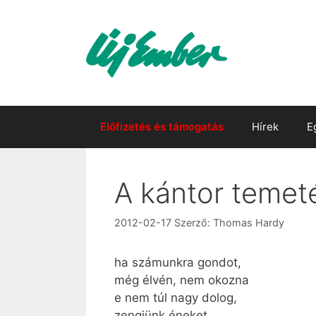
Kilépés
a
tartalomba
Előfizetés és támogatás
Hírek
E
A kántor temet
2012-02-17
Szerző:
Thomas Hardy
ha számunkra gondot,
még élvén, nem okozna
e nem túl nagy dolog,
zengjünk éneket