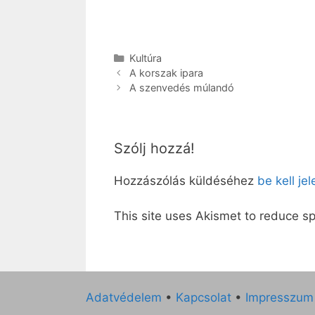
Kategória
Kultúra
A korszak ipara
A szenvedés múlandó
Szólj hozzá!
Hozzászólás küldéséhez
be kell je
This site uses Akismet to reduce 
Adatvédelem
•
Kapcsolat
•
Impresszum