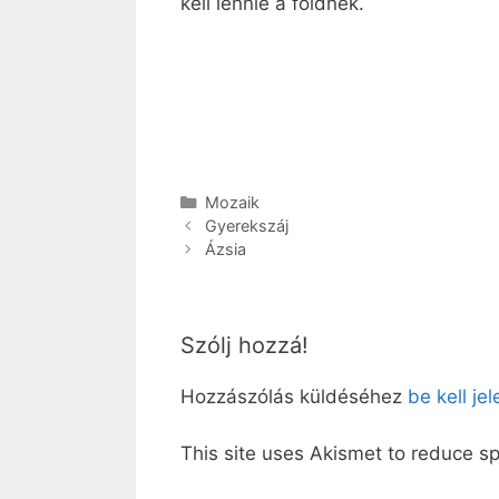
kell lennie a földnek.
Kategória
Mozaik
Gyerekszáj
Ázsia
Szólj hozzá!
Hozzászólás küldéséhez
be kell je
This site uses Akismet to reduce 