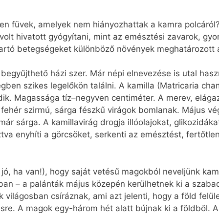
len füvek, amelyek nem hiányozhattak a kamra polcáról
volt hivatott gyógyítani, mint az emésztési zavarok, gy
artó betegségeket különböző növények meghatározott a
begyűjthető házi szer. Már népi elnevezése is utal hasz
ben szikes legelőkön találni. A kamilla (Matricaria ch
ik. Magassága tíz–negyven centiméter. A merev, elágaz
 fehér szirmú, sárga fészkű virágok bomlanak. Május vé
már sárga. A kamillavirág drogja illóolajokat, glikozidák
va enyhíti a görcsöket, serkenti az emésztést, fertőtle
ó, ha van!), hogy saját vetésű magokból neveljünk kami
ban – a palánták május közepén kerülhetnek ki a szabad
világosban csíráznak, ami azt jelenti, hogy a föld felüle
ésre. A magok egy-három hét alatt bújnak ki a földből. A