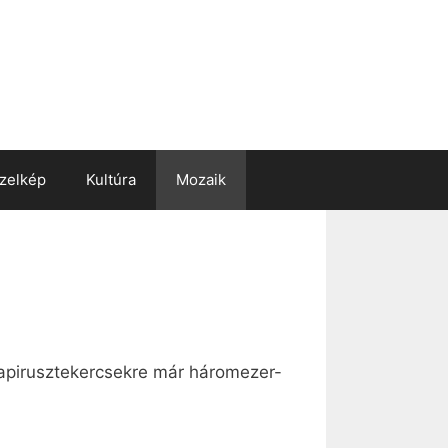
zelkép
Kultúra
Mozaik
apirusztekercsekre már háromezer-