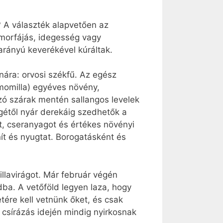
? A választék alapvetően az
omorfájás, idegesség vagy
rányú keverékével kúráltak.
nára: orvosi székfű. Az egész
amomilla) egyéves növény,
ó szárak mentén sallangos levelek
gétől nyár derekáig szedhetők a
at, cseranyagot és értékes növényi
nít és nyugtat. Borogatásként és
llavirágot. Már február végén
ba. A vetőföld legyen laza, hogy
tére kell vetnünk őket, és csak
 csírázás idején mindig nyirkosnak