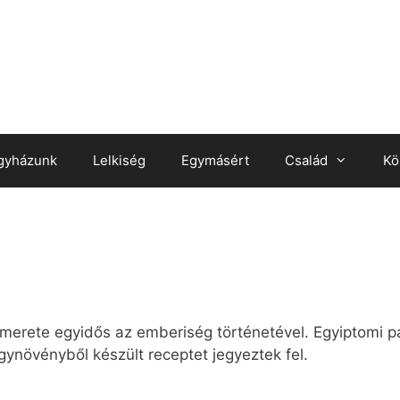
gyházunk
Lelkiség
Egymásért
Család
Kö
erete egyidős az emberiség történetével. Egyiptomi p
gynövényből készült receptet jegyeztek fel.