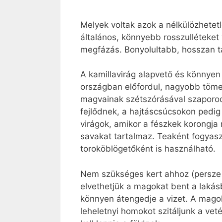
Melyek voltak azok a nélkülözhetet
általános, könnyebb rosszulléteket 
megfázás. Bonyolultabb, hosszan t
A kamillavirág alapvető és könnyen 
országban előfordul, nagyobb tömeg
magvainak szétszórásával szaporod
fejlődnek, a hajtáscsúcsokon pedig
virágok, amikor a fészkek korongja 
savakat tartalmaz. Teaként fogyaszt
toroköblögetőként is használható.
Nem szükséges kert ahhoz (persze j
elvethetjük a magokat bent a lakás
könnyen átengedje a vizet. A magok 
leheletnyi homokot szitáljunk a vet