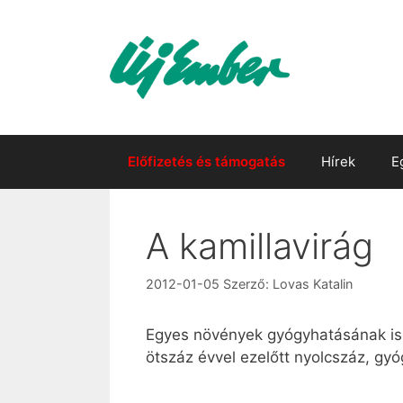
Kilépés
a
tartalomba
Előfizetés és támogatás
Hírek
E
A kamillavirág
2012-01-05
Szerző:
Lovas Katalin
Egyes növények gyógyhatásának ism
ötszáz évvel ezelőtt nyolcszáz, gyó