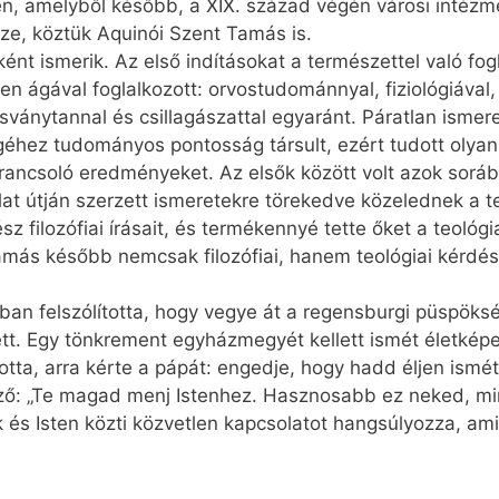
en, amelyből később, a XIX. század végén városi intézmé
ze, köztük Aquinói Szent Tamás is.
nt ismerik. Az első indításokat a természettel való fog
gával foglalkozott: orvostudománnyal, fiziológiával, ál
ásványtannal és csillagászattal egyaránt. Páratlan ismer
égéhez tudományos pontosság társult, ezért tudott olya
 parancsoló eredményeket. Az elsők között volt azok sorá
at útján szerzett ismeretekre törekedve közelednek a t
ész filozófiai írásait, és termékennyé tette őket a teol
amás később nemcsak filozófiai, hanem teológiai kérdés
an felszólította, hogy vegye át a regensburgi püspöks
t. Egy tönkrement egyházmegyét kellett ismét életképe
totta, arra kérte a pápát: engedje, hogy hadd éljen ismé
ező: „Te magad menj Istenhez. Hasznosabb ez neked, mi
k és Isten közti közvetlen kapcsolatot hangsúlyozza, a