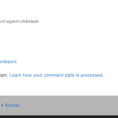
ott egykori oltárképét
lentkezni
.
spam.
Learn how your comment data is processed.
•
Rólunk