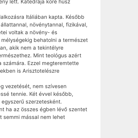
ny lett. Katedrája köré húsz
lalkozásra Itáliában kapta. Később
lattannal, növénytannal, fizikával,
etei voltak a növény- és
n mélységekig behatolni a természet
ban, akik nem a tekintélyre
ermészethez. Mint teológus azért
ógia számára. Ezzel megteremtette
ekben is Arisztotelészre
ég vezetését, nem szívesen
ssé tennie. Két évvel később,
t egyszerű szerzetesként.
nt ha az összes égben lévő szentet
mit semmi mással nem lehet