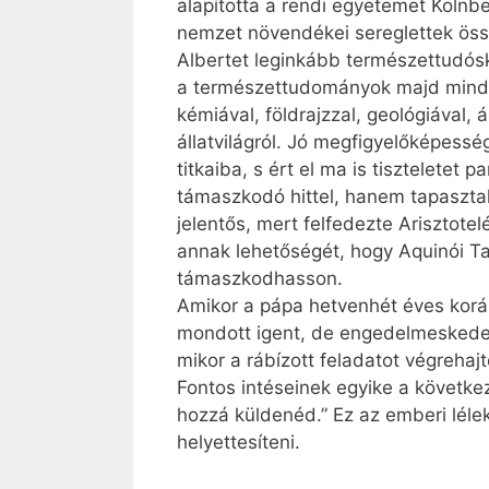
alapította a rendi egyetemet Kölnb
nemzet növendékei sereglettek öss
Albertet leginkább természettudóské
a természettudományok majd minden á
kémiával, földrajzzal, geológiával, 
állatvilágról. Jó megfigyelőképess
titkaiba, s ért el ma is tiszteletet
támaszkodó hittel, hanem tapasztal
jelentős, mert felfedezte Arisztotel
annak lehetőségét, hogy Aqui­nói T
támaszkodhasson.
Amikor a pápa hetvenhét éves koráb
mondott igent, de engedelmeskedet
mikor a rábízott feladatot végrehaj
Fontos intéseinek egyike a követk
hozzá küldenéd.” Ez az emberi léle
helyettesíteni.