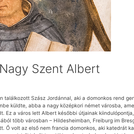
 Nagy Szent Albert
n találkozott Szász Jordánnal, aki a domonkos rend gen
ölnbe küldte, abba a nagy középkori német városba, am
t. Ez a város lett Albert későbbi útjainak kiindulópontj
ásából több városban – Hildes­heimban, Freiburg im Br
t. Ő volt az első nem francia domonkos, aki katedrát k