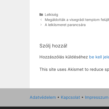
Kategória
Lelkiség
Megáldották a visegrádi templom felújít
A lelkiismeret parancsára
Szólj hozzá!
Hozzászólás küldéséhez
be kell je
This site uses Akismet to reduce 
Adatvédelem
•
Kapcsolat
•
Impresszum