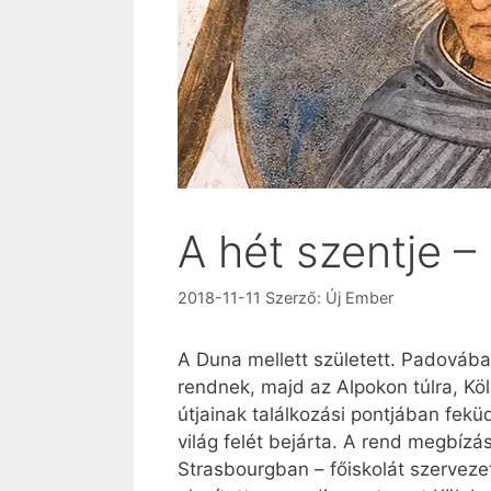
A hét szentje –
2018-11-11
Szerző:
Új Ember
A Duna mellett született. Padovába
rendnek, majd az Alpokon túlra, K
útjainak találkozási pontjában feküd
világ felét bejárta. A rend megbíz
Strasbourgban – főiskolát szervezet