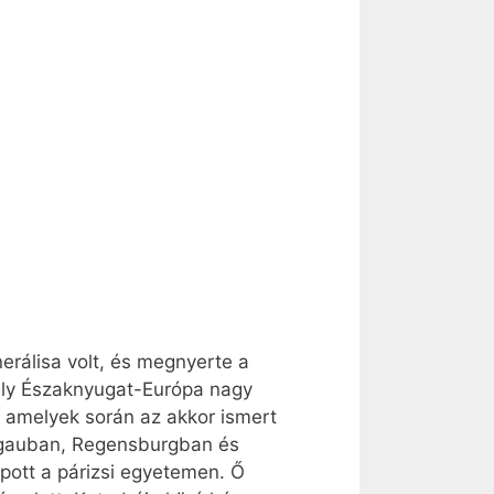
erálisa volt, és megnyerte a
ely Északnyugat-Európa nagy
a, amelyek során az akkor ismert
es­gauban, Regensburgban és
apott a párizsi egyetemen. Ő