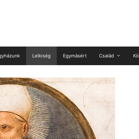
gyházunk
Lelkiség
Egymásért
Család
Kö