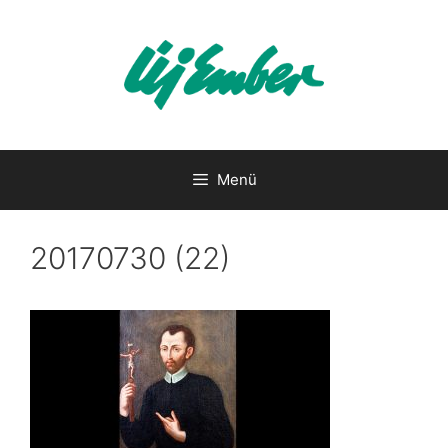
Kilépés
a
tartalomba
Menü
20170730 (22)