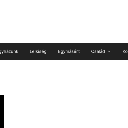
gyházunk
Lelkiség
Egymásért
Család
Kö