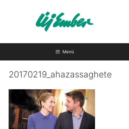
Kilépés
a
tartalomba
Menü
20170219_ahazassaghete