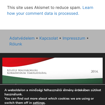
This site uses Akismet to reduce spam.
Learn
how your comment data is processed.
Adatvédelem
•
Kapcsolat
•
Impresszum
•
Rólunk
„Az Új Ember katolikus hetilap 2014. évi működésének
A weboldalon a minőségi felhasználói élmény érdekében sütiket
támogatását az EGYH-KCP-14-P-0121 sz. támogatási
használunk.
szerződés keretében 3 000 000 Ft összegben támogatta az
You can find out more about which cookies we are using or
Emberi Erőforrások Minisztériuma.”
switch them off in
settings
.