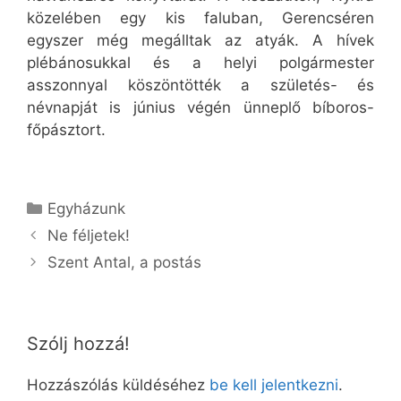
közelében egy kis faluban, Gerencséren
egyszer még megálltak az atyák. A hívek
plébánosukkal és a helyi polgármester
asszonnyal köszöntötték a születés- és
névnapját is június végén ünneplő bíboros-
főpásztort.
Kategória
Egyházunk
Ne féljetek!
Szent Antal, a postás
Szólj hozzá!
Hozzászólás küldéséhez
be kell jelentkezni
.