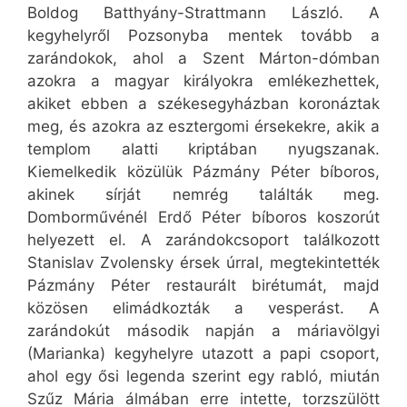
Boldog Batthyány-Strattmann László. A
kegyhelyről Pozsonyba mentek tovább a
zarándokok, ahol a Szent Márton-dómban
azokra a magyar királyokra emlékezhettek,
akiket ebben a székesegyházban koronáztak
meg, és azokra az esztergomi érsekekre, akik a
templom alatti kriptában nyugszanak.
Kiemelkedik közülük Pázmány Péter bíboros,
akinek sírját nemrég találták meg.
Domborművénél Erdő Péter bíboros koszorút
helyezett el. A zarándokcsoport találkozott
Stanislav Zvolensky érsek úrral, megtekintették
Pázmány Péter restaurált birétumát, majd
közösen elimádkozták a vesperást. A
zarándokút második napján a máriavölgyi
(Marianka) kegyhelyre utazott a papi csoport,
ahol egy ősi legenda szerint egy rabló, miután
Szűz Mária álmában erre intette, torzszülött