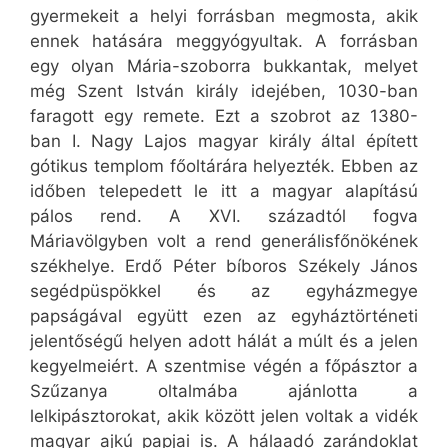
gyermekeit a helyi forrásban megmosta, akik
ennek hatására meggyógyultak. A forrásban
egy olyan Mária-szoborra bukkantak, melyet
még Szent István király idejében, 1030-ban
faragott egy remete. Ezt a szobrot az 1380-
ban I. Nagy Lajos magyar király által épített
gótikus templom főoltárára helyezték. Ebben az
időben telepedett le itt a magyar alapítású
pálos rend. A XVI. századtól fogva
Máriavölgyben volt a rend generálisfőnökének
székhelye. Erdő Péter bíboros Székely János
segédpüspökkel és az egyházmegye
papságával együtt ezen az egyháztörténeti
jelentőségű helyen adott hálát a múlt és a jelen
kegyelmeiért. A szentmise végén a főpásztor a
Szűzanya oltalmába ajánlotta a
lelkipásztorokat, akik között jelen voltak a vidék
magyar ajkú papjai is. A hálaadó zarándoklat