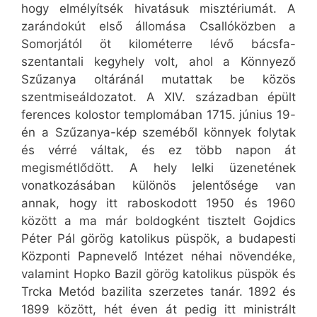
hogy elmélyítsék hivatásuk misztériumát. A
zarándokút első állomása Csallóközben a
Somorjától öt kilométerre lévő bácsfa-
szentantali kegyhely volt, ahol a Könnyező
Szűzanya oltáránál mutattak be közös
szentmiseáldozatot. A XIV. században épült
ferences kolostor templomában 1715. június 19-
én a Szűzanya-kép szeméből könnyek folytak
és vérré váltak, és ez több napon át
megismétlődött. A hely lelki üzenetének
vonatkozásában különös jelentősége van
annak, hogy itt raboskodott 1950 és 1960
között a ma már boldogként tisztelt Gojdics
Péter Pál görög katolikus püspök, a budapesti
Központi Papnevelő Intézet néhai növendéke,
valamint Hopko Bazil görög katolikus püspök és
Trcka Metód bazilita szerzetes tanár. 1892 és
1899 között, hét éven át pedig itt ministrált