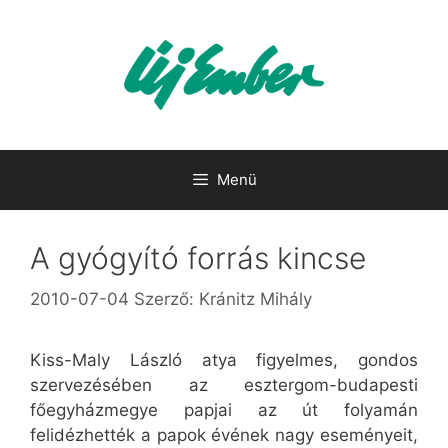
Kilépés
a
tartalomba
Menü
A gyógyító forrás kincse
2010-07-04
Szerző:
Kránitz Mihály
Kiss-Maly László atya figyelmes, gondos
szervezésében az esztergom-budapesti
főegyházmegye papjai az út folyamán
felidézhették a papok évének nagy eseményeit,