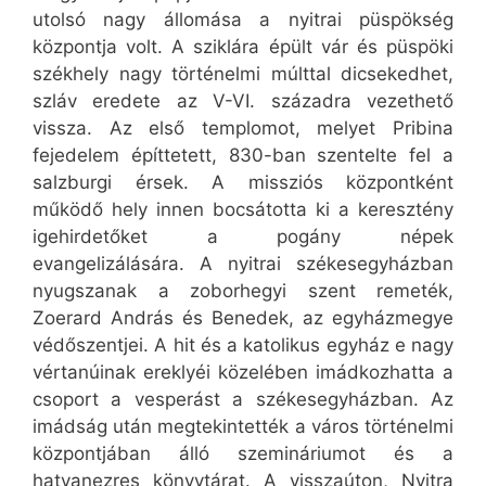
utolsó nagy állomása a nyitrai püspökség
központja volt. A sziklára épült vár és püspöki
székhely nagy történelmi múlttal dicsekedhet,
szláv eredete az V-VI. századra vezethető
vissza. Az első templomot, melyet Pribina
fejedelem építtetett, 830-ban szentelte fel a
salzburgi érsek. A missziós központként
működő hely innen bocsátotta ki a keresztény
igehirdetőket a pogány népek
evangelizálására. A nyitrai székesegyházban
nyugszanak a zoborhegyi szent remeték,
Zoerard András és Benedek, az egyházmegye
védőszentjei. A hit és a katolikus egyház e nagy
vértanúinak ereklyéi közelében imádkozhatta a
csoport a vesperást a székesegyházban. Az
imádság után megtekintették a város történelmi
központjában álló szemináriumot és a
hatvanezres könyvtárat. A visszaúton, Nyitra