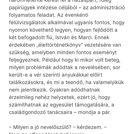
papírügyek intézése céljából – az adminisztráció
folyamatos feladat. Az évenkénti
felülvizsgálatok alkalmával ugyanis fontos, hogy
nyomon követhető legyen, hogyan fejlődött a
két befogadott fiú, István és Marci. Ennek
érdekében „élettörténetkönyv” vezetésére van
szükség, amelyben minden fontos eseményt
feljegyeznek. Például hogy ki mikor volt beteg,
milyen problémák adódtak a nevelésében, sor
került-e a vér szerinti anyukákkal előírt
találkozásokra, és mi a teendő, ha valamelyikük
nem jelentkezik. Gyakran adódhatnak
érzelmileg nehéz helyzetek, ezért jó, hogy
számíthatnak az egyesület támogatására, a
családgondozó tanácsaira – mondja a pár.
– Milyen a jó nevelőszülő? – kérdezem. –