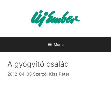
Kilépés
a
tartalomba
Menü
A gyógyító család
2012-04-05
Szerző:
Kiss Péter