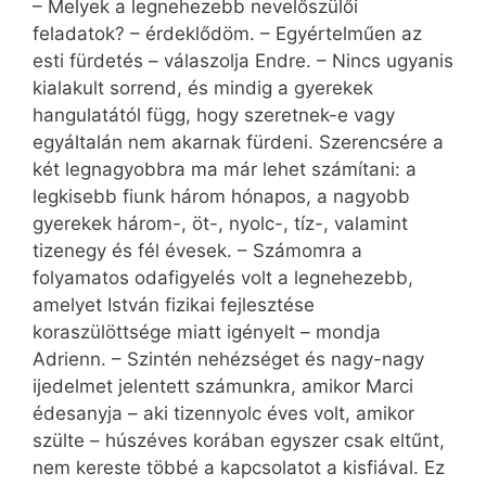
– Melyek a legnehezebb nevelőszülői
feladatok? – érdeklődöm. – Egyértelműen az
esti fürdetés – válaszolja Endre. – Nincs ugyanis
kialakult sorrend, és mindig a gyerekek
hangulatától függ, hogy szeretnek-e vagy
egyáltalán nem akarnak fürdeni. Szerencsére a
két legnagyobbra ma már lehet számítani: a
legkisebb fiunk három hónapos, a nagyobb
gyerekek három-, öt-, nyolc-, tíz-, valamint
tizenegy és fél évesek. – Számomra a
folyamatos odafigyelés volt a legnehezebb,
amelyet István fizikai fejlesztése
koraszülöttsége miatt igényelt – mondja
Adrienn. – Szintén nehézséget és nagy-nagy
ijedelmet jelentett számunkra, amikor Marci
édesanyja – aki tizennyolc éves volt, amikor
szülte – húszéves korában egyszer csak eltűnt,
nem kereste többé a kapcsolatot a kisfiával. Ez