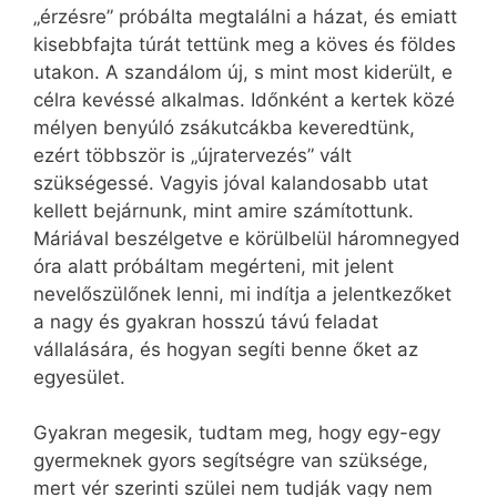
„érzésre” próbálta megtalálni a házat, és emiatt
kisebbfajta túrát tettünk meg a köves és földes
utakon. A szandálom új, s mint most kiderült, e
célra kevéssé alkalmas. Időnként a kertek közé
mélyen benyúló zsákutcákba keveredtünk,
ezért többször is „újratervezés” vált
szükségessé. Vagyis jóval kalandosabb utat
kellett bejárnunk, mint amire számítottunk.
Máriával beszélgetve e körülbelül háromnegyed
óra alatt próbáltam megérteni, mit jelent
nevelőszülőnek lenni, mi indítja a jelentkezőket
a nagy és gyakran hosszú távú feladat
vállalására, és hogyan segíti benne őket az
egyesület.
Gyakran megesik, tudtam meg, hogy egy-egy
gyermeknek gyors segítségre van szüksége,
mert vér szerinti szülei nem tudják vagy nem