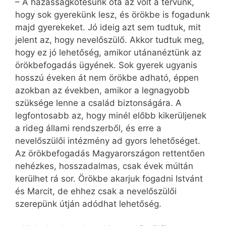
– A házasságkötésünk óta az volt a tervünk,
hogy sok gyerekünk lesz, és örökbe is fogadunk
majd gyerekeket. Jó ideig azt sem tudtuk, mit
jelent az, hogy nevelőszülő. Akkor tudtuk meg,
hogy ez jó lehetőség, amikor utánanéztünk az
örökbefogadás ügyének. Sok gyerek ugyanis
hosszú éveken át nem örökbe adható, éppen
azokban az években, amikor a legnagyobb
szüksége lenne a család biztonságára. A
legfontosabb az, hogy minél előbb kikerüljenek
a rideg állami rendszerből, és erre a
nevelőszülői intézmény ad gyors lehetőséget.
Az örökbefogadás Magyarországon rettentően
nehézkes, hosszadalmas, csak évek múltán
kerülhet rá sor. Örökbe akarjuk fogadni Istvánt
és Marcit, de ehhez csak a nevelőszülői
szerepünk útján adódhat lehetőség.