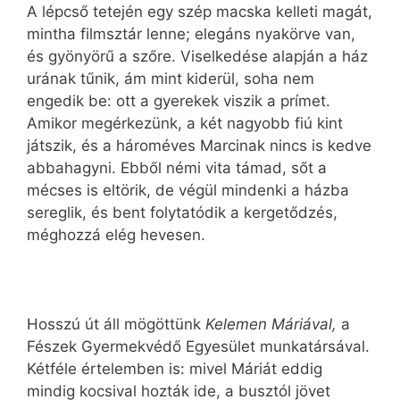
A lépcső tetején egy szép macska kelleti magát,
mintha filmsztár lenne; elegáns nyakörve van,
és gyönyörű a szőre. Viselkedése alapján a ház
urának tűnik, ám mint kiderül, soha nem
engedik be: ott a gyerekek viszik a prímet.
Amikor megérkezünk, a két nagyobb fiú kint
játszik, és a hároméves Marcinak nincs is kedve
abbahagyni. Ebből némi vita támad, sőt a
mécses is eltörik, de végül mindenki a házba
sereglik, és bent folytatódik a kergetődzés,
méghozzá elég hevesen.
Hosszú út áll mögöttünk
Kelemen Máriával,
a
Fészek Gyermekvédő Egyesület munkatársával.
Kétféle értelemben is: mivel Máriát eddig
mindig kocsival hozták ide, a busztól jövet