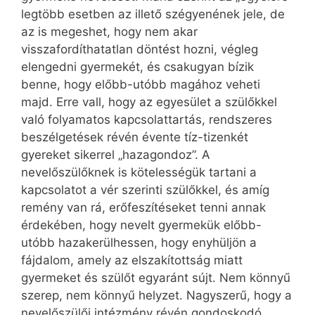
legtöbb esetben az illető szégyenének jele, de
az is megeshet, hogy nem akar
visszafordíthatatlan döntést hozni, végleg
elengedni gyermekét, és csakugyan bízik
benne, hogy előbb-utóbb magához veheti
majd. Erre vall, hogy az egyesület a szülőkkel
való folyamatos kapcsolattartás, rendszeres
beszélgetések révén évente tíz-tizenkét
gyereket sikerrel „hazagondoz”. A
nevelőszülőknek is kötelességük tartani a
kapcsolatot a vér szerinti szülőkkel, és amíg
remény van rá, erőfeszítéseket tenni annak
érdekében, hogy nevelt gyermekük előbb-
utóbb hazakerülhessen, hogy enyhüljön a
fájdalom, amely az elszakítottság miatt
gyermeket és szülőt egyaránt sújt. Nem könnyű
szerep, nem könnyű helyzet. Nagyszerű, hogy a
nevelőszülői intézmény révén gondoskodó