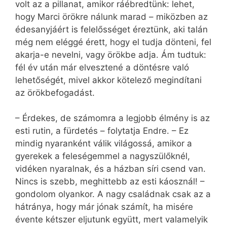
volt az a pillanat, amikor ráébredtünk: lehet,
hogy Marci örökre nálunk marad – miközben az
édesanyjáért is felelősséget éreztünk, aki talán
még nem eléggé érett, hogy el tudja dönteni, fel
akarja-e nevelni, vagy örökbe adja. Ám tudtuk:
fél év után már elvesztené a döntésre való
lehetőségét, mivel akkor kötelező megindítani
az örökbefogadást.
– Érdekes, de számomra a legjobb élmény is az
esti rutin, a fürdetés – folytatja Endre. – Ez
mindig nyaranként válik világossá, amikor a
gyerekek a feleségemmel a nagyszülőknél,
vidéken nyaralnak, és a házban síri csend van.
Nincs is szebb, meghittebb az esti káosznál! –
gondolom olyankor. A nagy családnak csak az a
hátránya, hogy már jónak számít, ha misére
évente kétszer eljutunk együtt, mert valamelyik