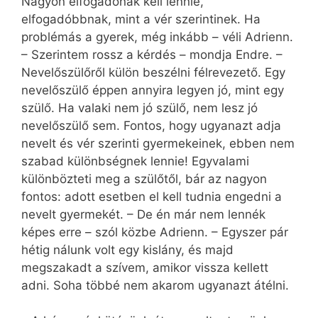
Nagyon elfogadónak kell lennie,
elfogadóbbnak, mint a vér szerintinek. Ha
problémás a gyerek, még inkább – véli Adrienn.
– Szerintem rossz a kérdés – mondja Endre. –
Nevelőszülőről külön beszélni félrevezető. Egy
nevelőszülő éppen annyira legyen jó, mint egy
szülő. Ha valaki nem jó szülő, nem lesz jó
nevelőszülő sem. Fontos, hogy ugyanazt adja
nevelt és vér szerinti gyermekeinek, ebben nem
szabad különbségnek lennie! Egyvalami
különbözteti meg a szülőtől, bár az nagyon
fontos: adott esetben el kell tudnia engedni a
nevelt gyermekét. – De én már nem lennék
képes erre – szól közbe Adrienn. – Egyszer pár
hétig nálunk volt egy kislány, és majd
megszakadt a szívem, amikor vissza kellett
adni. Soha többé nem akarom ugyanazt átélni.