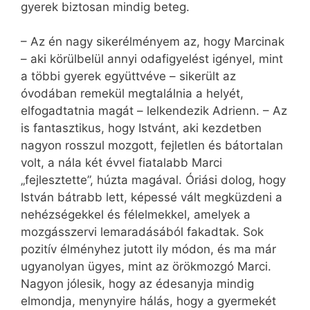
gyerek biztosan mindig beteg.
– Az én nagy sikerélményem az, hogy Marcinak
– aki körülbelül annyi odafigyelést igényel, mint
a többi gyerek együttvéve – sikerült az
óvodában remekül megtalálnia a helyét,
elfogadtatnia magát – lelkendezik Adrienn. – Az
is fantasztikus, hogy Istvánt, aki kezdetben
nagyon rosszul mozgott, fejletlen és bátortalan
volt, a nála két évvel fiatalabb Marci
„fejlesztette”, húzta magával. Óriási dolog, hogy
István bátrabb lett, képessé vált megküzdeni a
nehézségekkel és félelmekkel, amelyek a
mozgásszervi lemaradásából fakadtak. Sok
pozitív élményhez jutott ily módon, és ma már
ugyanolyan ügyes, mint az örökmozgó Marci.
Nagyon jólesik, hogy az édesanyja mindig
elmondja, menynyire hálás, hogy a gyermekét