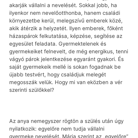
akarják vállalni a nevelését. Sokkal jobb, ha
ilyenkor nem nevelőotthonba, hanem családi
környezetbe kerül, melegszívű emberek közé,
akik átérzik a helyzetét. Ilyen emberek, főként
házaspárok felkutatása, képzése, segítése az
egyesület feladata. Gyermektelenek és
gyermekeiket felnevelt, de még energikus, tenni
vágyó párok jelentkezése egyaránt gyakori. És
saját gyermekeik mellé is sokan fogadnak be
újabb testvért, hogy családjuk melegét
megosszák velük. Hogy mi van eközben a vér
szerinti szülőkkel?
Az anya nemegyszer rögtön a szülés után úgy
nyilatkozik: egyelőre nem tudja vállalni
gyermeke nevelését. Mária szerint az „egyelőre”