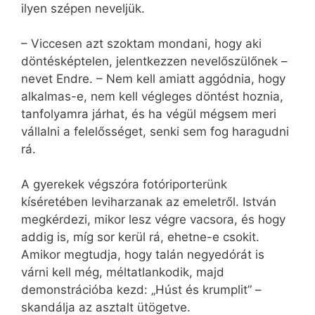
ilyen szépen neveljük.
– Viccesen azt szoktam mondani, hogy aki
döntésképtelen, jelentkezzen nevelőszülőnek –
nevet Endre. – Nem kell amiatt aggódnia, hogy
alkalmas-e, nem kell végleges döntést hoznia,
tanfolyamra járhat, és ha végül mégsem meri
vállalni a felelősséget, senki sem fog haragudni
rá.
A gyerekek végszóra fotóriporterünk
kíséretében leviharzanak az emeletről. István
megkérdezi, mikor lesz végre vacsora, és hogy
addig is, míg sor kerül rá, ehetne-e csokit.
Amikor megtudja, hogy talán negyedórát is
várni kell még, méltatlankodik, majd
demonstrációba kezd: „Húst és krumplit” –
skandálja az asztalt ütögetve.