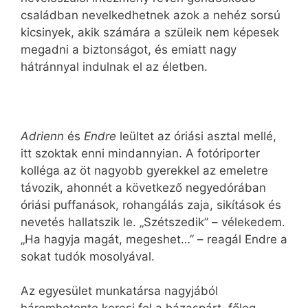
családban nevelkedhetnek azok a nehéz sorsú
kicsinyek, akik számára a szüleik nem képesek
megadni a biztonságot, és emiatt nagy
hátránnyal indulnak el az életben.
Adrienn
és
Endre
leültet az óriási asztal mellé,
itt szoktak enni mindannyian. A fotóriporter
kolléga az öt nagyobb gyerekkel az emeletre
távozik, ahonnét a következő negyedórában
óriási puffanások, rohangálás zaja, sikítások és
nevetés hallatszik le. „Szétszedik” – vélekedem.
„Ha hagyja magát, megeshet…” – reagál Endre a
sokat tudók mosolyával.
Az egyesület munkatársa nagyjából
háromhetente keresi fel a házaspárt, főleg