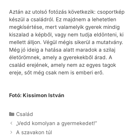
Aztán az utolsó fotózás következik: csoportkép
készül a családról. Ez majdnem a lehetetlen
megkísértése, mert valamelyik gyerek mindig
kiszalad a képből, vagy nem tudja eldönteni, ki
mellett álljon. Végül mégis sikerül a mutatvány.
Még jó ideig a hatása alatt maradok a szilaj
életörömnek, amely a gyerekekből árad. A
család erejének, amely nem az egyes tagok
ereje, sőt még csak nem is emberi erő.
Fotó: Kissimon István
Kategória
Család
„Vedd komolyan a gyermekedet!”
A szavakon túl