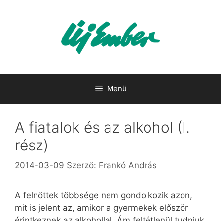
Kilépés
a
tartalomba
Menü
A fiatalok és az alkohol (I.
rész)
2014-03-09
Szerző:
Frankó András
A felnőttek többsége nem gondolkozik azon,
mit is jelent az, amikor a gyermekek először
érintkeznek az alkohollal. Ám feltétlenül tudniuk