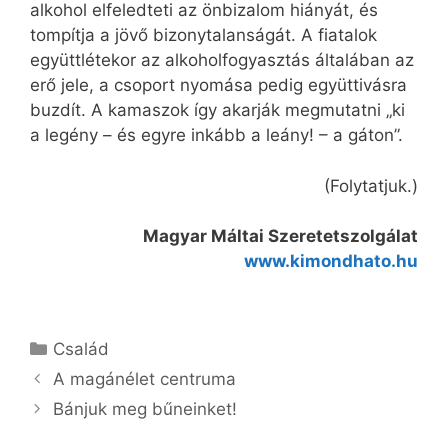
alkohol elfeledteti az önbizalom hiányát, és
tompítja a jövő bizonytalanságát. A fiatalok
együttlétekor az alkoholfogyasztás általában az
erő jele, a csoport nyomása pedig együttivásra
buzdít. A kamaszok így akarják megmutatni „ki
a legény – és egyre inkább a leány! – a gáton”.
(Folytatjuk.)
Magyar Máltai Szeretetszolgálat
www.kimondhato.hu
Kategória
Család
A magánélet centruma
Bánjuk meg bűneinket!