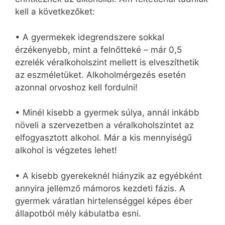
kell a következőket:
• A gyermekek idegrendszere sokkal
érzékenyebb, mint a felnőtteké – már 0,5
ezrelék véralkoholszint mellett is elveszíthetik
az eszméletüket. Alkoholmérgezés esetén
azonnal orvoshoz kell fordulni!
• Minél kisebb a gyermek súlya, annál inkább
növeli a szervezetben a véralkoholszintet az
elfogyasztott alkohol. Már a kis mennyiségű
alkohol is végzetes lehet!
• A kisebb gyerekeknél hiányzik az egyébként
annyira jellemző mámoros kezdeti fázis. A
gyermek váratlan hirtelenséggel képes éber
állapotból mély kábulatba esni.