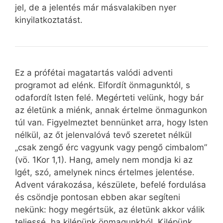
jel, de a jelentés már másvalakiben nyer
kinyilatkoztatást.
Ez a prófétai magatartás valódi adventi
programot ad elénk. Elfordít önmagunktól, s
odafordít Isten felé. Megérteti velünk, hogy bár
az életünk a miénk, annak értelme önmagunkon
túl van. Figyelmeztet bennünket arra, hogy Isten
nélkül, az őt jelenvalóvá tevő szeretet nélkül
„csak zengő érc vagyunk vagy pengő cimbalom”
(vö. 1Kor 1,1). Hang, amely nem mondja ki az
Igét, szó, amelynek nincs értelmes jelentése.
Advent várakozása, készülete, befelé fordulása
és csöndje pontosan ebben akar segíteni
nekünk: hogy megértsük, az életünk akkor válik
teljessé, ha kilépünk önmagunkból. Kilépünk