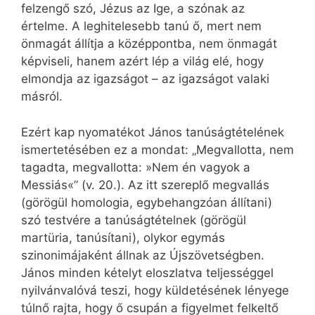
felzengő szó, Jézus az Ige, a szónak az
értelme. A leghitelesebb tanú ő, mert nem
önmagát állítja a középpontba, nem önmagát
képviseli, hanem azért lép a világ elé, hogy
elmondja az igazságot – az igazságot valaki
másról.
Ezért kap nyomatékot János tanúságtételének
ismertetésében ez a mondat: „Megvallotta, nem
tagadta, megvallotta: »Nem én vagyok a
Messiás«” (v. 20.). Az itt szereplő megvallás
(görögül homologia, egybehangzóan állítani)
szó testvére a tanúságtételnek (görögül
martüria, tanúsítani), olykor egymás
szinonimájaként állnak az Újszövetségben.
János minden kételyt eloszlatva teljességgel
nyilvánvalóvá teszi, hogy küldetésének lényege
túlnő rajta, hogy ő csupán a figyelmet felkeltő