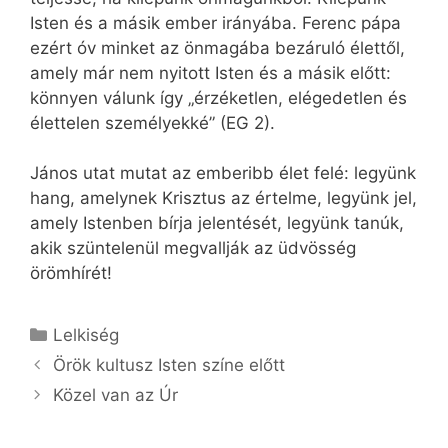
Isten és a másik ember irányába. Ferenc pápa
ezért óv minket az önmagába bezáruló élettől,
amely már nem nyitott Isten és a másik előtt:
könnyen válunk így „érzéketlen, elégedetlen és
élettelen személyekké” (EG 2).
János utat mutat az emberibb élet felé: legyünk
hang, amelynek Krisztus az értelme, legyünk jel,
amely Istenben bírja jelentését, legyünk tanúk,
akik szüntelenül megvallják az üdvösség
örömhírét!
Kategória
Lelkiség
Örök kultusz Isten színe előtt
Közel van az Úr