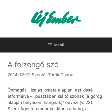
Kilépés
a
tartalomba
Menü
A felzengő szó
2014-12-12
Szerző:
Török Csaba
Önmagát – Izajás jóslata alapján, azt kissé
átformálva – „pusztában kiáltó szónak [a görög
alapján helyesen: hangnak]” nevezi (v. 23).
Szent Ágoston mondja: János a hang, a