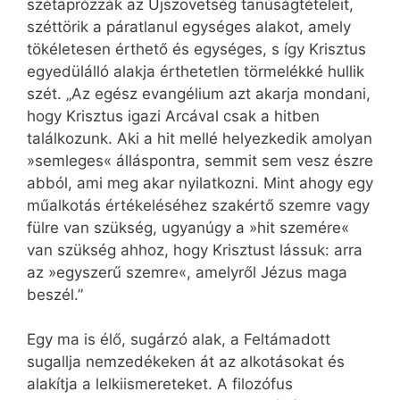
szétaprózzák az Újszövetség tanúságtételeit,
széttörik a páratlanul egységes alakot, amely
tökéletesen érthető és egységes, s így Krisztus
egyedülálló alakja érthetetlen törmelékké hullik
szét. „Az egész evangélium azt akarja mondani,
hogy Krisztus igazi Arcával csak a hitben
találkozunk. Aki a hit mellé helyezkedik amolyan
»semleges« álláspontra, semmit sem vesz észre
abból, ami meg akar nyilatkozni. Mint ahogy egy
műalkotás értékeléséhez szakértő szemre vagy
fülre van szükség, ugyanúgy a »hit szemére«
van szükség ahhoz, hogy Krisztust lássuk: arra
az »egyszerű szemre«, amelyről Jézus maga
beszél.”
Egy ma is élő, sugárzó alak, a Feltámadott
sugallja nemzedékeken át az alkotásokat és
alakítja a lelkiismereteket. A filozófus