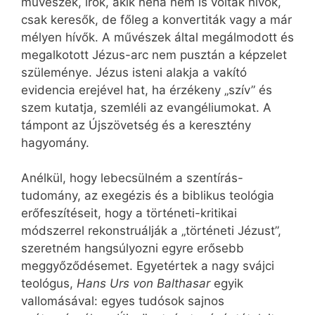
művészek, írók, akik néha nem is voltak hívők,
csak keresők, de főleg a konvertiták vagy a már
mélyen hívők. A művészek által megálmodott és
megalkotott Jézus-arc nem pusztán a képzelet
szüleménye. Jézus isteni alakja a vakító
evidencia erejével hat, ha érzékeny „szív” és
szem kutatja, szemléli az evangéliumokat. A
támpont az Újszövetség és a keresztény
hagyomány.
Anélkül, hogy lebecsülném a szentírás-
tudomány, az exegézis és a biblikus teológia
erőfeszítéseit, hogy a történeti-kritikai
módszerrel rekonstruálják a „történeti Jézust”,
szeretném hangsúlyozni egyre erősebb
meggyőződésemet. Egyetértek a nagy svájci
teológus,
Hans Urs von Balthasar
egyik
vallomásával: egyes tudósok sajnos