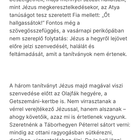
mint Jézus megkeresztelkedésekor, az Atya
tanúságot tesz szeretett Fia mellett: „Őt
hallgassátok!” Fontos még a
szövegösszefüggés, a vasárnapi perikópában
nem szereplő folytatás: Jézus a hegyről lejövet
előre jelzi szenvedését, halálát és
feltámadását, amit a tanítványok nem értenek.
A három tanítványt Jézus majd magával viszi
szenvedése előtt az Olajfák hegyére, a
Getszemáni-kertbe is. Nem virrasztanak a
vérrel verejtékező Jézussal, hanem alszanak –
ahogy követőik, azaz mi is értetlenek vagyunk.
Szeretnénk a Táborhegyen Péterrel sátort verni:
mindig az ottani ragyogásban sütkérezni,