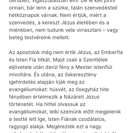
derűben, vigasztalásban élni. De le kell jönni
onnan, bár lenn a szürke, talán szenvedésteli
hétköznapok várnak. Nem értjük, miért a
szenvedés, a kereszt Jézus életében és a
miénkben, nem tudunk vele virrasztani – vagy
beteg testvéreink mellett.
Az apostolok még nem értik Jézus, az Emberfia
és Isten Fia titkát. Majd csak a Szentlélek
eljövetele után derül fény a Mester istenfiúi
mivoltára. És utána, az őskeresztény
igehirdetés alapján írják meg az
evangéliumokat: húsvét, az ősegyház hite
fényében értelmezik a Názáreti Jézus
történetét. Ha hittel olvassuk az
evangéliumokat, lelki szemünk előtt megjelenik
a testté lett Ige, Isten Fiának csodálatos,
ragyogó alakja. Megérezték ezt a nagy