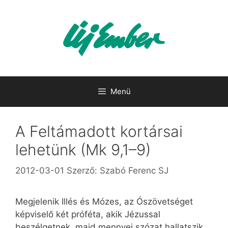
Kilépés
a
tartalomba
Menü
A Feltámadott kortársai
lehetünk (Mk 9,1–9)
2012-03-01
Szerző:
Szabó Ferenc SJ
Megjelenik Illés és Mózes, az Ószövetséget
képviselő két próféta, akik Jézussal
beszélgetnek, majd mennyei szózat hallatszik,