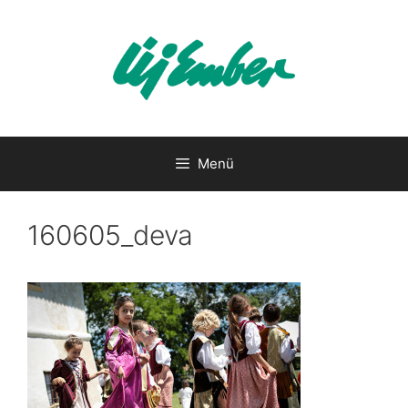
Kilépés
a
tartalomba
Menü
160605_deva