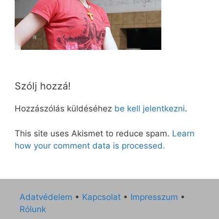
Szólj hozzá!
Hozzászólás küldéséhez
be kell jelentkezni
.
This site uses Akismet to reduce spam.
Learn
how your comment data is processed.
Adatvédelem
•
Kapcsolat
•
Impresszum
•
Rólunk