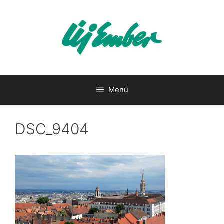
Kilépés
a
tartalomba
Menü
DSC_9404