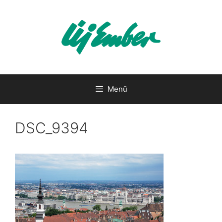
Kilépés
a
tartalomba
Menü
DSC_9394