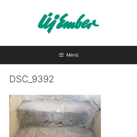
Kilépés
a
tartalomba
Menü
DSC_9392